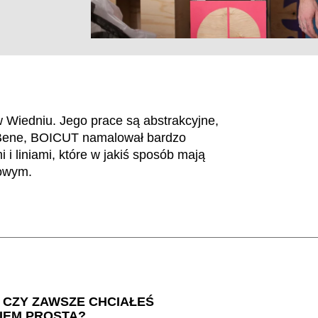
w Wiedniu. Jego prace są abstrakcyjne,
a Bene, BOICUT namalował bardzo
 i liniami, które w jakiś sposób mają
dowym.
EN SIE IHREN 
? CZY ZAWSZE CHCIAŁEŚ
Iran
Po
(IR)
KIEM PROSTA?