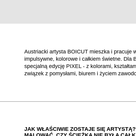
Austriacki artysta BOICUT mieszka i pracuje 
impulsywne, kolorowe i całkiem świetne. Dl
specjalną edycję PIXEL - z kolorami, kształtami
związek z pomysłami, biurem i życiem zawo
WÄHL
JAK WŁAŚCIWIE ZOSTAJE SIĘ ARTYSTĄ
Arabia Saudyjska
(SA)
MALOWAĆ, CZY ŚCIEŻKA NIE BYŁA CAŁ