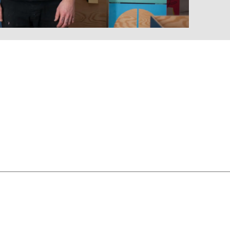
MARKT
lska
(PL)