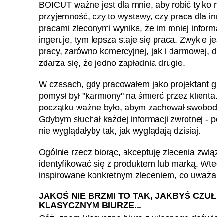
BOICUT ważne jest dla mnie, aby robić tylko 
przyjemność, czy to wystawy, czy praca dla i
pracami zleconymi wynika, że im mniej informa
ingeruje, tym lepsza staje się praca. Zwykle j
pracy, zarówno komercyjnej, jak i darmowej, 
zdarza się, że jedno zapładnia drugie.
W czasach, gdy pracowałem jako projektant gra
pomysł był "karmiony" na śmierć przez klienta
początku ważne było, abym zachował swobodę
Gdybym słuchał każdej informacji zwrotnej - 
nie wyglądałyby tak, jak wyglądają dzisiaj.
Ogólnie rzecz biorąc, akceptuję zlecenia zwią
identyfikować się z produktem lub marką. Wt
inspirowane konkretnym zleceniem, co uważ
JAKOŚ NIE BRZMI TO TAK, JAKBYŚ CZ
KLASYCZNYM BIURZE...