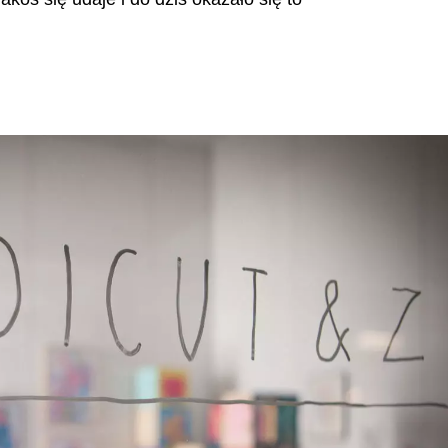
Ta
Mauretania
(MR)
Tu
Niemcy
(DE)
Uk
Nigeria
(NG)
Wie
Norwegia
(NO)
Wyb
Nowa Zelandia
(NZ)
(CI)
Oman
(OM)
Wę
Wł