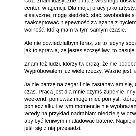
Cóż, znam klasyczne biura z własnego doświa
center, w agencji. Dla mojej pracy jako artysty,
elastyczne, mogę siedzieć, stać, swobodnie s
zaakceptować niepewność związaną z bycie
wolność, którą mam w tym samym czasie.
Ale nie powiedziałbym teraz, że to jedyny spo
jak to sprawia, że jesteś szczęśliwy, to pasuje.
Znam też ludzi, którzy twierdzą, że nie podob
Wypróbowałem już wiele rzeczy. Ważne jest, 
Ja nie patrzę na zegar i nie zastanawiam się,
czas. Praca jest dla mnie czymś zupełnie inn
weekend, ponieważ mogę mieć pomysł, które
poniedziałku i w tym momencie nie wyobrażam
Wtedy na przykład nadrabiam niedzielę w czw
aby być leniwym i naładować baterie. Najpięk
jeśli się z nią przesadzi.