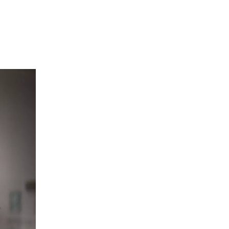
nzania
(TZ)
nezja
(TN)
raina
(UA)
lka Brytania
(GB)
rzeże Kości Słoniowej
gry
(HU)
ochy
(IT)