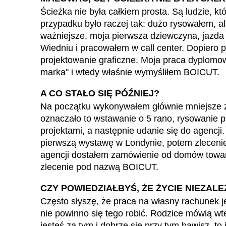
Armenia
(AM)
Ścieżka nie była całkiem prosta. Są ludzie, k
Australia
(AU)
przypadku było raczej tak: dużo rysowałem, al
Austria
(AT)
ważniejsze, moja pierwsza dziewczyna, jazd
Wiedniu i pracowałem w call center. Dopiero 
Bahrajn
(BH)
projektowanie graficzne. Moja praca dyplomow
Belgia
(BE)
marka" i wtedy właśnie wymyśliłem BOICUT.
Białoruś
(BY)
Bułgaria
A CO STAŁO SIĘ PÓŹNIEJ?
(BG)
Na początku wykonywałem głównie mniejsze z
Chiny
(CN)
oznaczało to wstawanie o 5 rano, rysowanie p
Chorwacja
(HR)
projektami, a następnie udanie się do agencji
Dania
(DK)
pierwszą wystawę w Londynie, potem zlecenie
Egipt
(EG)
agencji dostałem zamówienie od domów towar
Filipiny
zlecenie pod nazwą BOICUT.
(PH)
Finlandia
(FI)
CZY POWIEDZIAŁBYŚ, ŻE ŻYCIE NIEZAL
Francja
(FR)
Często słyszę, że praca na własny rachunek jes
Ghana
(GH)
nie powinno się tego robić. Rodzice mówią wted
Grecja
jesteś za tym i dobrze się przy tym bawisz, to 
(GR)