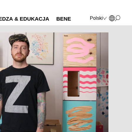
Polski
EDZA & EDUKACJA
BENE
Deutsch
English
Français
Italiano