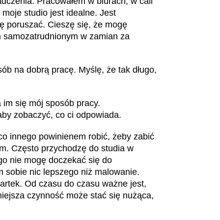
dczenia. Pracowałem w biurach, w call
 moje studio jest idealne. Jest
ię poruszać. Cieszę się, że mogę
m samozatrudnionym w zamian za
sób na dobrą pracę. Myślę, że tak długo,
a im się mój sposób pracy.
aby zobaczyć, co ci odpowiada.
 co innego powinienem robić, żeby zabić
ym. Często przychodzę do studia w
go nie mogę doczekać się do
 sobie nic lepszego niż malowanie.
artek. Od czasu do czasu ważne jest,
niejsza czynność może stać się nużąca,