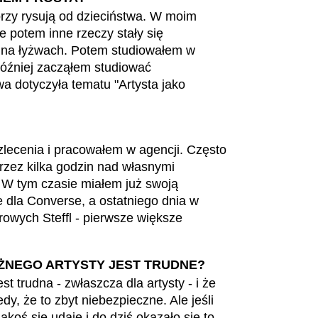
Irlandia
Por
(IE)
tórzy rysują od dzieciństwa. W moim
Irlandia Północna
Re
(GB)
e potem inne rzeczy stały się
Izrael
Rep
(IL)
a na łyżwach. Potem studiowałem w
(ZA
później zacząłem studiować
Japonia
(JP)
a dotyczyła tematu "Artysta jako
Res
Jordania
(JO)
Ro
Kanada
(CA)
Ru
Katar
(QA)
Se
lecenia i pracowałem w agencji. Często
Kazachstan
(KZ)
rzez kilka godzin nad własnymi
Se
Kenia
(KE)
. W tym czasie miałem już swoją
Si
Korea Południowa
(KR)
 dla Converse, a ostatniego dnia w
Sz
Kuwejt
(KW)
owych Steffl - pierwsze większe
Sz
Liechtenstein
(LI)
Sł
Litwa
(LT)
EŻNEGO ARTYSTY JEST TRUDNE?
Sł
Luksemburg
(LU)
t trudna - zwłaszcza dla artysty - i że
Taj
Malezja
(MY)
y, że to zbyt niebezpieczne. Ale jeśli
Ta
Maroko
jakoś się udaje i do dziś okazało się to
(MA)