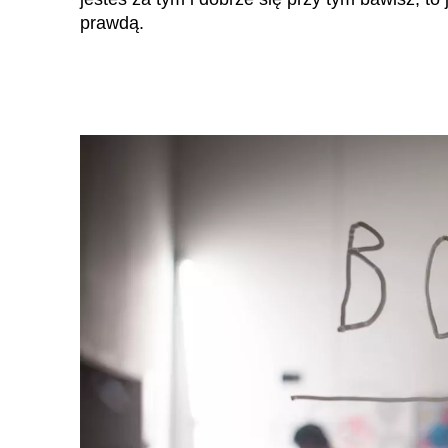
prawdą.
Gwinea
(GN)
Hiszpania
(ES)
Holandia
(NL)
Hongkong
(HK)
Indie
(IN)
Indonezja
(ID)
Zjednoczone Emiraty
Arabskie
(AE)
Łotwa
(LV)