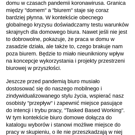
Chorwacja
domu w czasach pandemii koronawirusa. Granica
(HR)
między "domem" a "biurem" staje się coraz
Dania
(DK)
bardziej płynna. W kontekście obecnego
Egipt
(EG)
globalnego kryzysu doświadczamy testu warunków
Filipiny
(PH)
skrajnych dla domowego biura. Nawet jeśli nie jest
Finlandia
(FI)
to dobrowolne, pokazuje, że praca w domu w
Francja
zasadzie działa, ale także to, czego brakuje nam
(FR)
poza biurem. Będzie to miało nieunikniony wpływ
Ghana
(GH)
na koncepcje wykorzystania i projekty przestrzeni
Grecja
(GR)
biurowej w przyszłości.
Gwinea
(GN)
Hiszpania
Jeszcze przed pandemią biuro musiało
(ES)
dostosować się do naszego mobilnego i
Holandia
(NL)
zindywidualizowanego stylu życia, wspierać nasz
Hongkong
(HK)
osobisty "przepływ" i zapewnić miejsce pasujące
Indie
(IN)
do intencji i trybu pracy, "Tasked Based Working".
Indonezja
(ID)
W tym kontekście biuro domowe dołącza do
Iran
katalogu wyborów i stanowi możliwe miejsce do
(IR)
pracy w skupieniu, o ile nie przeszkadzają w niej
Irlandia
(IE)