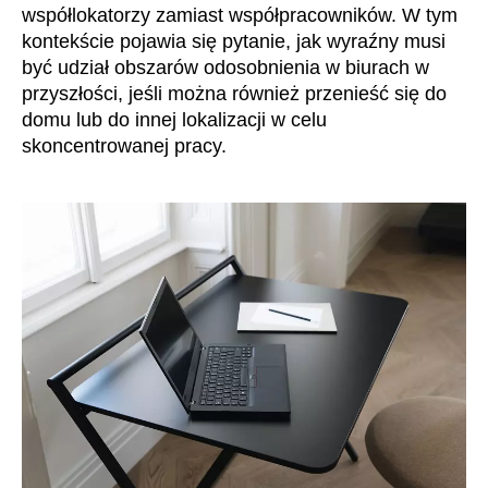
współlokatorzy zamiast współpracowników. W tym
Irlandia Północna
(GB)
kontekście pojawia się pytanie, jak wyraźny musi
Izrael
(IL)
być udział obszarów odosobnienia w biurach w
Japonia
(JP)
przyszłości, jeśli można również przenieść się do
domu lub do innej lokalizacji w celu
Jordania
(JO)
skoncentrowanej pracy.
Kanada
(CA)
Katar
(QA)
Kazachstan
(KZ)
Kenia
(KE)
Korea Południowa
(KR)
Kuwejt
(KW)
Liechtenstein
(LI)
Litwa
(LT)
Luksemburg
(LU)
Malezja
(MY)
Maroko
(MA)