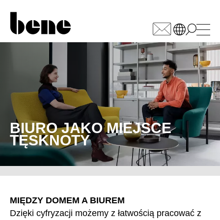
WÄHLEN SIE IHREN
MARKT
Arabia Saudyjska
(SA)
Armenia
(AM)
Australia
BIURO JAKO MIEJSCE
(AU)
TĘSKNOTY
Austria
(AT)
Bahrajn
(BH)
Belgia
(BE)
Białoruś
(BY)
Bułgaria
(BG)
MIĘDZY DOMEM A BIUREM
Chiny
(CN)
Dzięki cyfryzacji możemy z łatwością pracować z