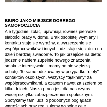
Mauretania
(MR)
Niemcy
(DE)
Nigeria
(NG)
BIURO JAKO MIEJSCE DOBREGO
Norwegia
(NO)
SAMOPOCZUCIA
Nowa Zelandia
(NZ)
Ale tygodnie izolacji ujawniają również pierwsze
Oman
słabości pracy w domu. Brak osobistej wymiany i
(OM)
kontaktu staje się wyraźny, a wyrzeczenie się
Polska
(PL)
współpracowników i innych ludzi staje się z dnia na
Portugalia
(PT)
dzień bardziej świadome. To jak przejście na dietę:
Republika Czeska
(CZ)
jedzenie nabiera zupełnie nowego znaczenia,
Republika Południowej Afryki
(ZA)
smakuje intensywniej i mamy na nie większą
ochotę. To samo odczuwamy w przypadku "diety"
Reszta świata
()
kontaktów osobistych. Wszyscy "tęsknimy" za
Rosja
(RU)
współpracownikami, a czasem nawet za szefem po
Rumunia
(RO)
kilku dniach. Nasza praca jest dla nas czymś
Senegal
(SN)
więcej niż tylko zabezpieczeniem społecznym.
Serbia
(RS)
Spotykamy tam ludzi o podobnych poglądach i
wartościach oraz realizujemy wspólne cele.
Singapur
(SG)