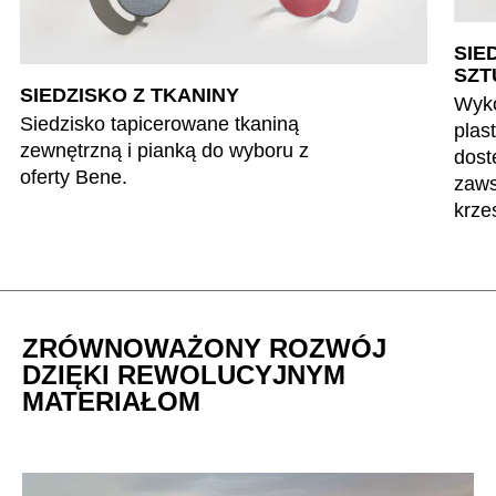
SIE
SZT
SIEDZISKO Z TKANINY
Wyko
Siedzisko tapicerowane tkaniną
plas
zewnętrzną i pianką do wyboru z
dost
oferty Bene.
zaws
krze
ZRÓWNOWAŻONY ROZWÓJ
DZIĘKI REWOLUCYJNYM
MATERIAŁOM