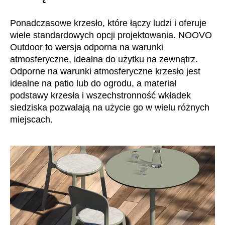
Chorwacja
(HR)
Dania
(DK)
Ponadczasowe krzesło, które łączy ludzi i oferuje
Egipt
(EG)
wiele standardowych opcji projektowania. NOOVO
Outdoor to wersja odporna na warunki
Filipiny
(PH)
atmosferyczne, idealna do użytku na zewnątrz.
Finlandia
(FI)
Odporne na warunki atmosferyczne krzesło jest
Francja
(FR)
idealne na patio lub do ogrodu, a materiał
Ghana
(GH)
podstawy krzesła i wszechstronność wkładek
Grecja
(GR)
siedziska pozwalają na użycie go w wielu różnych
miejscach.
Gwinea
(GN)
Hiszpania
(ES)
Holandia
(NL)
Hongkong
(HK)
Indie
(IN)
Indonezja
(ID)
Iran
(IR)
Irlandia
(IE)