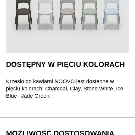
Szwajcaria
(CH)
Szwecja
(SE)
Słowacja
(SK)
Słowenia
(SI)
Tajlandia
(TH)
Tajwan
(TW)
Tanzania
(TZ)
DOSTĘPNY W PIĘCIU KOLORACH
Tunezja
(TN)
Ukraina
(UA)
Krzesło do kawiarni NOOVO jest dostępne w
Wielka Brytania
(GB)
pięciu kolorach: Charcoal, Clay, Stone White, Ice
Wybrzeże Kości Słoniowej
Blue i Jade Green.
(CI)
Węgry
(HU)
Włochy
(IT)
Zjednoczone Emiraty Arabskie
(AE)
Łotwa
(LV)
MOŻLIWOŚĆ DOSTOSOWANIA