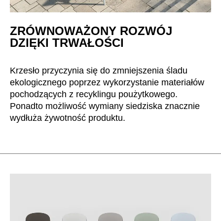
Mauretania
(MR)
Niemcy
(DE)
ZRÓWNOWAŻONY ROZWÓJ
Nigeria
(NG)
DZIĘKI TRWAŁOŚCI
Norwegia
(NO)
Nowa Zelandia
(NZ)
Krzesło przyczynia się do zmniejszenia śladu
Oman
(OM)
ekologicznego poprzez wykorzystanie materiałów
Polska
(PL)
pochodzących z recyklingu poużytkowego.
Portugalia
Ponadto możliwość wymiany siedziska znacznie
(PT)
wydłuża żywotność produktu.
Republika Czeska
(CZ)
Republika Południowej Afryki
(ZA)
Reszta świata
()
Rosja
(RU)
Rumunia
(RO)
Senegal
(SN)
Serbia
(RS)
Singapur
(SG)