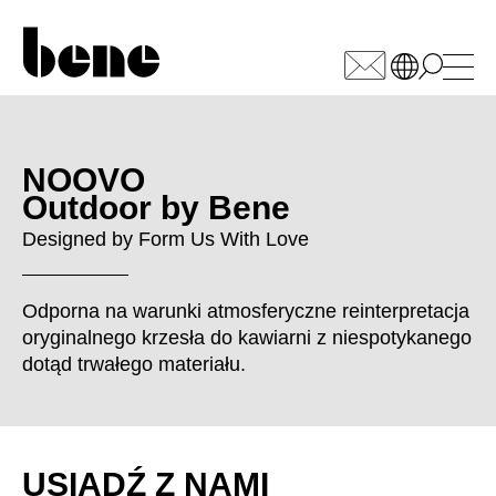
WÄHLEN SIE IHREN
MARKT
NOOVO
Outdoor by Bene
Arabia Saudyjska
(SA)
Designed by
Form Us With Love
Armenia
(AM)
Australia
(AU)
Odporna na warunki atmosferyczne reinterpretacja
Austria
(AT)
oryginalnego krzesła do kawiarni z niespotykanego
Bahrajn
(BH)
dotąd trwałego materiału.
Belgia
(BE)
Białoruś
(BY)
Bułgaria
(BG)
Chiny
(CN)
USIĄDŹ Z NAMI