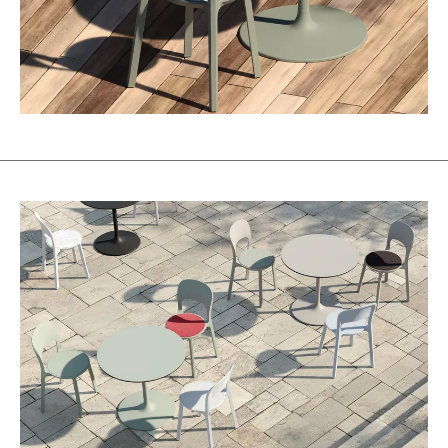
Irlandia Północna
(GB)
Izrael
(IL)
Japonia
(JP)
Jordania
(JO)
Kanada
(CA)
Katar
(QA)
Kazachstan
(KZ)
Kenia
(KE)
Korea Południowa
(KR)
Kuwejt
(KW)
Liechtenstein
(LI)
Litwa
(LT)
Luksemburg
(LU)
Malezja
(MY)
Maroko
(MA)