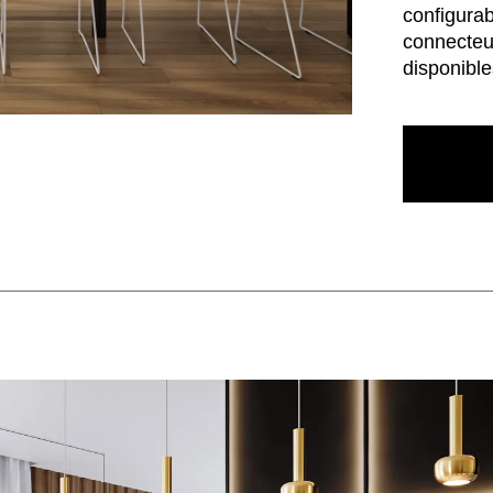
configurab
connecteur
disponibl