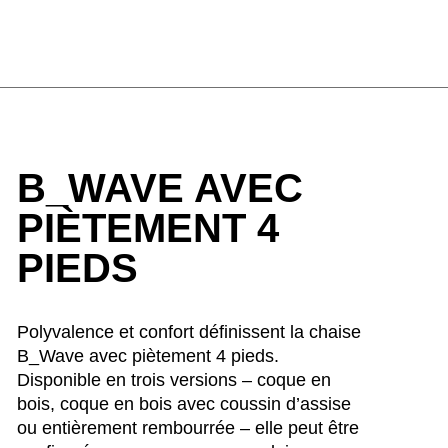
an
(OM)
ys-Bas
(NL)
lippines
(PH)
logne
(PL)
tugal
(PT)
tar
(QA)
B_WAVE AVEC
ste du monde
()
umanie
(RO)
PIÈTEMENT 4
ssie
(RU)
PIEDS
publique tchèque
(CZ)
rbie
(RS)
ngapour
(SG)
Polyvalence et confort définissent la chaise
B_Wave avec piètement 4 pieds.
ovaquie
(SK)
Disponible en trois versions – coque en
ovénie
(SI)
bois, coque en bois avec coussin d’assise
isse
(CH)
ou entièrement rembourrée – elle peut être
ède
(SE)