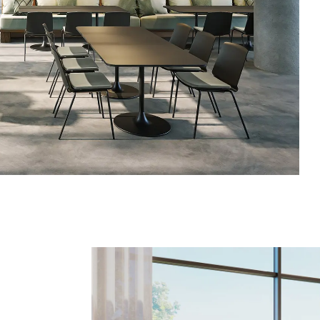
Luxembourg
Sé
(LU)
Malaisie
Ta
(MY)
Maroc
Ta
(MA)
Mauritanie
Th
(MR)
Nigeria
Tun
(NG)
Norvège
Uk
(NO)