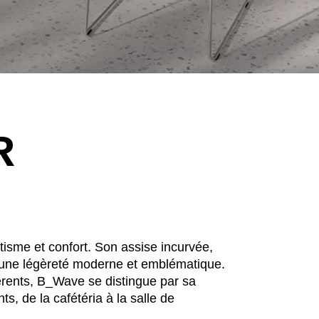
R
EN SIE IHREN 
tisme et confort. Son assise incurvée,
e une légèreté moderne et emblématique.
érents, B_Wave se distingue par sa
s, de la cafétéria à la salle de
Hong Kong
No
(HK)