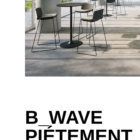
Finlande
(FI)
France
(FR)
Ghana
(GH)
Grande-Bretagne
(GB)
Grèce
(GR)
Guinée
(GN)
Égypte
(EG)
Émirats arabes unis
(AE)
B_WAVE
PIÉTEMENT