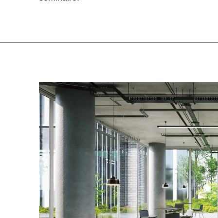
Allemagne
(DE)
Arabie saoudite
(SA)
Arménie
(AM)
Australie
(AU)
Autriche
(AT)
Bahreïn
(BH)
Belgique
(BE)
Biélorussie
(BY)
Bulgaria
(BG)
Canada
(CA)
Chine
(CN)
Corée du Sud
(KR)
Croatie
(HR)
Côte d'Ivoire
(CI)
Danemark
(DK)
Espagne
(ES)