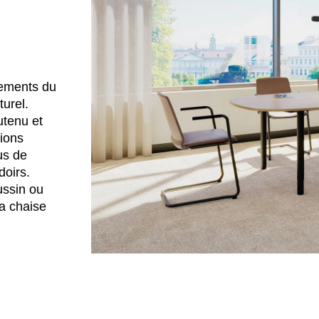
vements du
urel.
utenu et
nions
us de
doirs.
ussin ou
a chaise