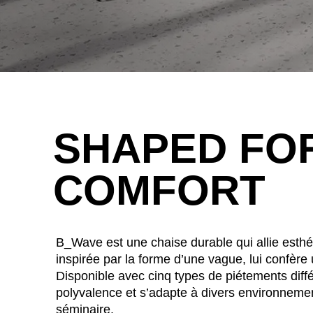
SHAPED FO
COMFORT
WÄHL
B_Wave est une chaise durable qui allie esthé
inspirée par la forme d’une vague, lui confèr
Disponible avec cinq types de piétements diff
polyvalence et s’adapte à divers environnement
Afrique du Sud
(ZA)
séminaire.