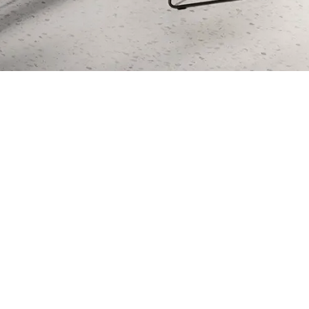
MARKT
uvelle-Zélande
(NZ)