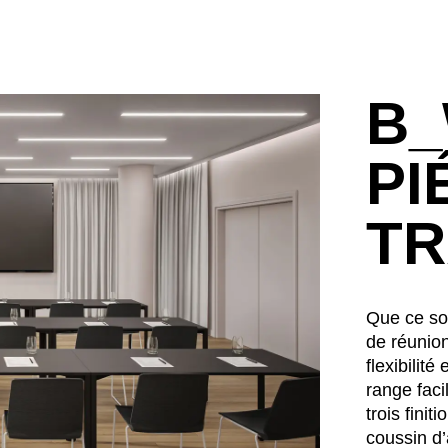
B_
PI
TR
Que ce so
de réunion
flexibilité
range faci
trois fini
coussin d’