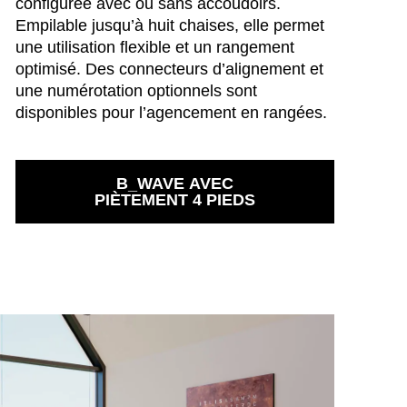
configurée avec ou sans accoudoirs.
négal
Empilable jusqu’à huit chaises, elle permet
(SN)
une utilisation flexible et un rangement
nzanie
(TZ)
optimisé. Des connecteurs d’alignement et
ïwan
(TW)
une numérotation optionnels sont
aïlande
(TH)
disponibles pour l’agencement en rangées.
isien
(TN)
raine
(UA)
B_WAVE AVEC
PIÈTEMENT 4 PIEDS