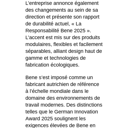
L’entreprise annonce également
Inde
(IN)
des changements au sein de sa
Indonésie
(ID)
direction et présente son rapport
Iran
de durabilité actuel, « La
(IR)
Responsabilité Bene 2025 ».
Irlande
(IE)
L’accent est mis sur des produits
Irlande du Nord (UK)
(GB)
modulaires, flexibles et facilement
Israël
(IL)
séparables, alliant design haut de
Italie
(IT)
gamme et technologies de
Japon
fabrication écologiques.
(JP)
Jordanie
(JO)
Bene s’est imposé comme un
Kazakhstan
(KZ)
fabricant autrichien de référence
Kenya
(KE)
à l’échelle mondiale dans le
Koweït
domaine des environnements de
(KW)
travail modernes. Des distinctions
Lettonie
(LV)
telles que le German Innovation
Liechtenstein
(LI)
Award 2025 soulignent les
Lituanie
(LT)
exigences élevées de Bene en