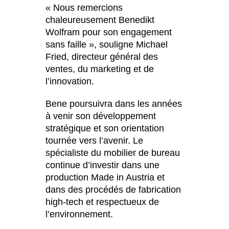
« Nous remercions
République tchèque
(CZ)
chaleureusement Benedikt
Serbie
(RS)
Wolfram pour son engagement
Singapour
sans faille », souligne Michael
(SG)
Fried, directeur général des
Slovaquie
(SK)
ventes, du marketing et de
Slovénie
(SI)
l’innovation.
Suisse
(CH)
Suède
Bene poursuivra dans les années
(SE)
à venir son développement
Sénégal
(SN)
stratégique et son orientation
Tanzanie
(TZ)
tournée vers l’avenir. Le
Taïwan
(TW)
spécialiste du mobilier de bureau
Thaïlande
(TH)
continue d’investir dans une
Tunisien
production Made in Austria et
(TN)
dans des procédés de fabrication
Ukraine
(UA)
high-tech et respectueux de
Égypte
(EG)
l’environnement.
Émirats arabes unis
(AE)