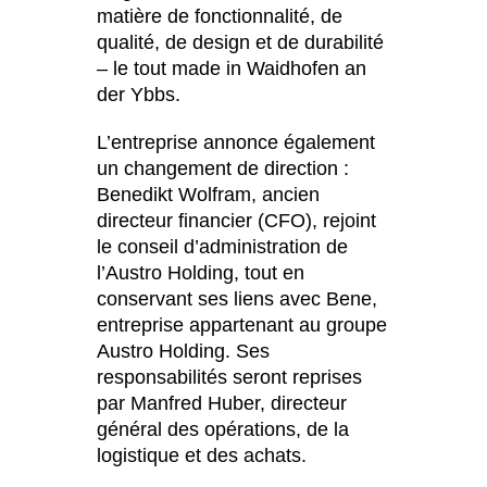
Luxembourg
(LU)
matière de fonctionnalité, de
qualité, de design et de durabilité
Malaisie
(MY)
– le tout made in Waidhofen an
Maroc
(MA)
der Ybbs.
Mauritanie
(MR)
Nigeria
(NG)
L’entreprise annonce également
un changement de direction :
Norvège
(NO)
Benedikt Wolfram, ancien
Nouvelle-Zélande
(NZ)
directeur financier (CFO), rejoint
Oman
(OM)
le conseil d’administration de
Pays-Bas
(NL)
l’Austro Holding, tout en
Philippines
(PH)
conservant ses liens avec Bene,
entreprise appartenant au groupe
Pologne
(PL)
Austro Holding. Ses
Portugal
(PT)
responsabilités seront reprises
Qatar
(QA)
par Manfred Huber, directeur
Reste du monde
()
général des opérations, de la
Roumanie
logistique et des achats.
(RO)
Russie
(RU)