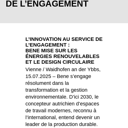
DE L’ENGAGEMENT
Bulgaria
(BG)
Canada
(CA)
Chine
(CN)
Corée du Sud
(KR)
Croatie
(HR)
L’INNOVATION AU SERVICE DE
Côte d'Ivoire
(CI)
L’ENGAGEMENT :
BENE MISE SUR LES
Danemark
(DK)
ÉNERGIES RENOUVELABLES
Espagne
(ES)
ET LE DESIGN CIRCULAIRE
Finlande
(FI)
Vienne / Waidhofen an der Ybbs,
15.07.2025 – Bene s’engage
France
(FR)
résolument dans la
Ghana
(GH)
transformation et la gestion
Grande-Bretagne
(GB)
environnementale. D’ici 2030, le
Grèce
(GR)
concepteur autrichien d’espaces
Guinée
de travail modernes, reconnu à
(GN)
l’international, entend devenir un
Hong Kong
(HK)
leader de la production durable.
Hongrie
(HU)