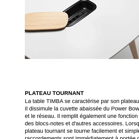
Finlande
(FI)
France
(FR)
Ghana
(GH)
Grande-Bretagne
(GB)
Grèce
(GR)
Guinée
(GN)
Égypte
(EG)
PLATEAU TOURNANT
Émirats arabes unis
(AE)
La table TIMBA se caractérise par son plateau
Il dissimule la cuvette abaissée du Power Bowl
et le réseau. Il remplit également une fonction d
des blocs-notes et d'autres accessoires. Lorsq
plateau tournant se tourne facilement et simpl
raccordements sont immédiatement à portée 