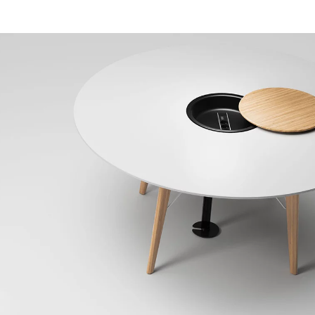
Hongrie
Om
(HU)
Inde
Pa
(IN)
Indonésie
Phi
(ID)
Iran
Po
(IR)
Irlande
Por
(IE)
Irlande du Nord (UK)
Qa
(GB)
Israël
Re
(IL)
Italie
Ro
(IT)
Japon
Ru
(JP)
Jordanie
Ré
(JO)
Kazakhstan
Se
(KZ)
Kenya
Si
(KE)
Koweït
Sl
(KW)
Lettonie
Sl
(LV)
Liechtenstein
Su
(LI)
Lituanie
Su
(LT)