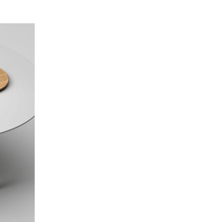
an
(OM)
ys-Bas
(NL)
lippines
(PH)
logne
(PL)
tugal
(PT)
tar
(QA)
ste du monde
()
umanie
(RO)
ssie
(RU)
publique tchèque
(CZ)
rbie
(RS)
ngapour
(SG)
ovaquie
(SK)
ovénie
(SI)
isse
(CH)
ède
(SE)