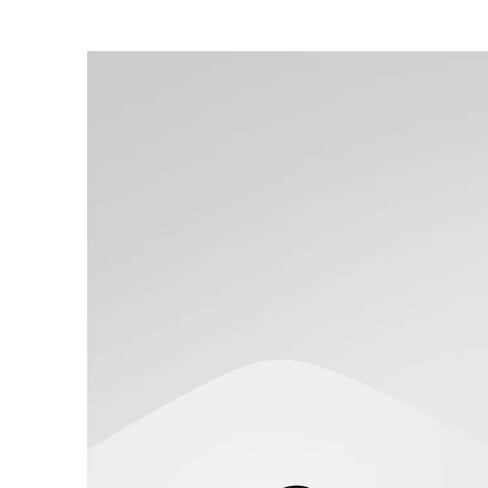
Allemagne
(DE)
Arabie saoudite
(SA)
Arménie
(AM)
Australie
(AU)
Autriche
(AT)
Bahreïn
(BH)
Belgique
(BE)
Biélorussie
(BY)
Bulgaria
(BG)
Canada
(CA)
Chine
(CN)
Corée du Sud
(KR)
Croatie
(HR)
Côte d'Ivoire
(CI)
Danemark
(DK)
Espagne
(ES)