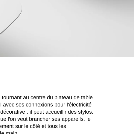
Luxembourg
Sé
(LU)
Malaisie
Ta
(MY)
Maroc
Ta
(MA)
Mauritanie
Th
(MR)
Nigeria
Tun
(NG)
Norvège
Uk
(NO)
 tournant au centre du plateau de table.
 avec ses connexions pour l'électricité
écorative : il peut accueillir des stylos,
ue l'on veut brancher ses appareils, le
ement sur le côté et tous les
de main.