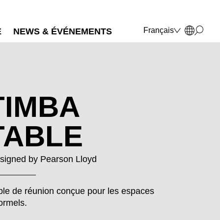
Français
E
NEWS & ÉVÉNEMENTS
Deutsch
English
Polski
Italiano
TIMBA
TABLE
signed by
Pearson Lloyd
ble de réunion conçue pour les espaces
formels.