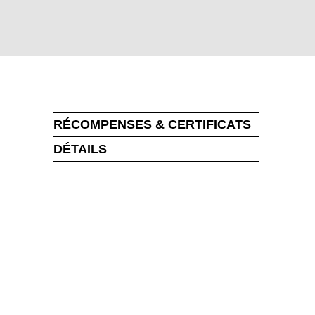
RÉCOMPENSES & CERTIFICATS
DÉTAILS
MARKT
uvelle-Zélande
(NZ)