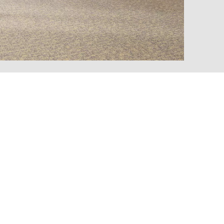
MARKT
uvelle-Zélande
(NZ)