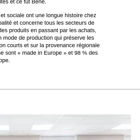
tés et ce fut Bene.
Hongrie
Om
(HU)
Inde
Pa
(IN)
et sociale ont une longue histoire chez
Indonésie
Phi
(ID)
alité et concerne tous les secteurs de
Iran
Po
des produits en passant par les achats,
(IR)
un mode de production qui préserve les
Irlande
Por
(IE)
son courts et sur la provenance régionale
Irlande du Nord (UK)
Qa
(GB)
ne sont « made in Europe » et 98 % des
Israël
Re
(IL)
rope.
Italie
Ro
(IT)
Japon
Ru
(JP)
Jordanie
Ré
(JO)
Kazakhstan
Se
(KZ)
Kenya
Si
(KE)
Koweït
Sl
(KW)
Lettonie
Sl
(LV)
Liechtenstein
Su
(LI)
Lituanie
Su
(LT)