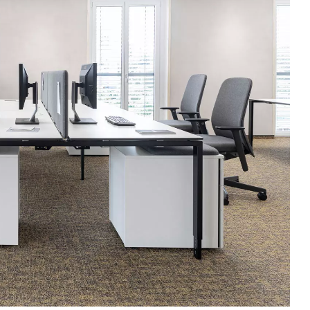
Luxembourg
Sé
(LU)
Malaisie
Ta
(MY)
Maroc
Ta
(MA)
Mauritanie
Th
(MR)
Nigeria
Tun
(NG)
Norvège
Uk
(NO)