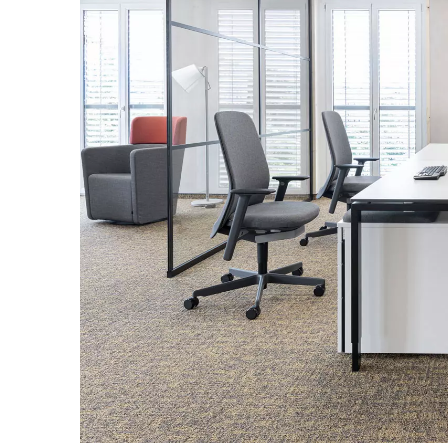
Finlande
(FI)
France
(FR)
Ghana
(GH)
Grande-Bretagne
(GB)
Grèce
(GR)
Guinée
(GN)
Égypte
(EG)
Émirats arabes unis
(AE)