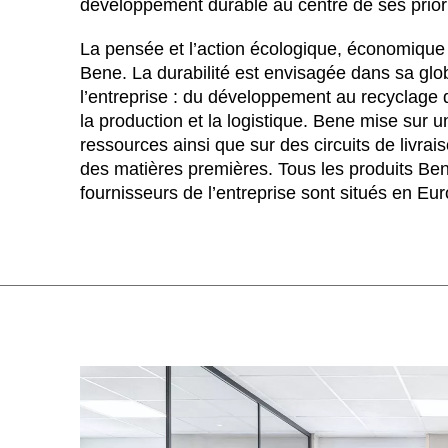
développement durable au centre de ses priori
Allemagne
(DE)
Arabie saoudite
(SA)
La pensée et l’action écologique, économique 
Arménie
(AM)
Bene. La durabilité est envisagée dans sa glob
Australie
l’entreprise : du développement au recyclage 
(AU)
la production et la logistique. Bene mise sur 
Autriche
(AT)
ressources ainsi que sur des circuits de livrai
Bahreïn
(BH)
des matières premières. Tous les produits Be
Belgique
(BE)
fournisseurs de l’entreprise sont situés en Eu
Biélorussie
(BY)
Bulgaria
(BG)
Canada
(CA)
Chine
(CN)
Corée du Sud
(KR)
Croatie
(HR)
Côte d'Ivoire
(CI)
Danemark
(DK)
Espagne
(ES)