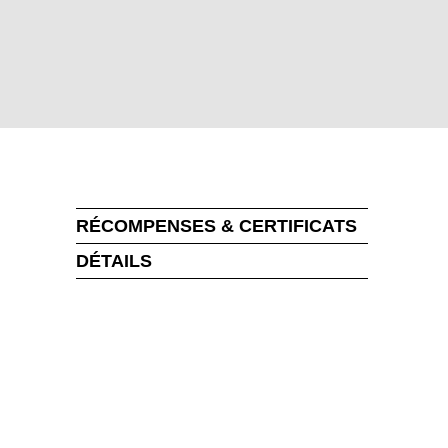
RÉCOMPENSES & CERTIFICATS
DÉTAILS
MARKT
uvelle-Zélande
(NZ)