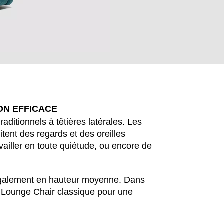
ON EFFICACE
raditionnels à têtières latérales. Les
ritent des regards et des oreilles
vailler en toute quiétude, ou encore de
EN SIE IHREN 
 également en hauteur moyenne. Dans
ne Lounge Chair classique pour une
Hong Kong
No
(HK)