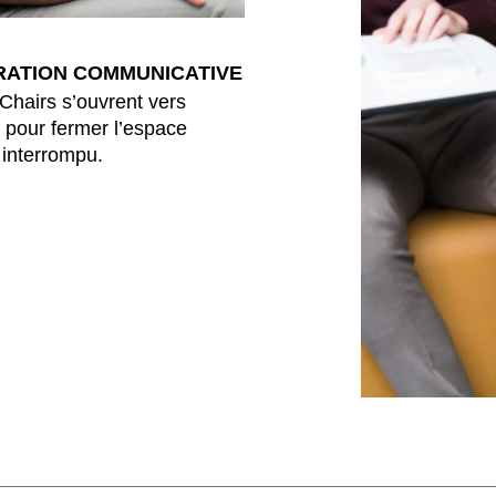
Luxembourg
Sé
(LU)
Malaisie
Ta
(MY)
RATION COMMUNICATIVE
Maroc
Ta
(MA)
Chairs s’ouvrent vers
Mauritanie
Th
(MR)
t pour fermer l’espace
e interrompu.
Nigeria
Tun
(NG)
Norvège
Uk
(NO)