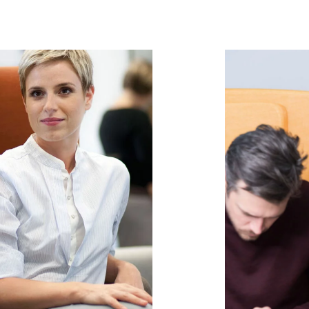
Hongrie
Om
(HU)
Inde
Pa
(IN)
Indonésie
Phi
(ID)
Iran
Po
(IR)
Irlande
Por
(IE)
Irlande du Nord (UK)
Qa
(GB)
Israël
Re
(IL)
Italie
Ro
(IT)
Japon
Ru
(JP)
Jordanie
Ré
(JO)
Kazakhstan
Se
(KZ)
Kenya
Si
(KE)
Koweït
Sl
(KW)
Lettonie
Sl
(LV)
Liechtenstein
Su
(LI)
Lituanie
Su
(LT)