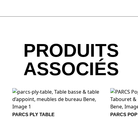
1401 Nacar
1402 Mineral
1409 Arena
1410 Hueso
1411 Nieb
TISSU - AGORA: PANAMA
PRODUITS
1319 Navy
1320 Bon
ASSOCIÉS
1318 Emerald
1780 GRIS
1781 ESCARCHA
1782 CAL
PARCS PLY TABLE
PARCS POP
PORCELANA
3659 Fossil
3660 Cherry
3661 Oce