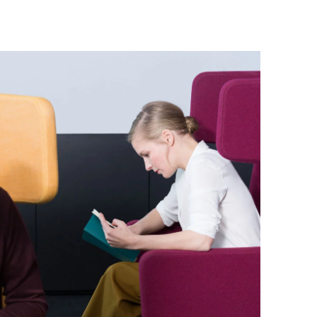
an
(OM)
ys-Bas
(NL)
lippines
(PH)
logne
(PL)
tugal
(PT)
tar
(QA)
ste du monde
()
umanie
(RO)
ssie
(RU)
publique tchèque
(CZ)
rbie
(RS)
ngapour
(SG)
ovaquie
(SK)
ovénie
(SI)
isse
(CH)
ède
(SE)