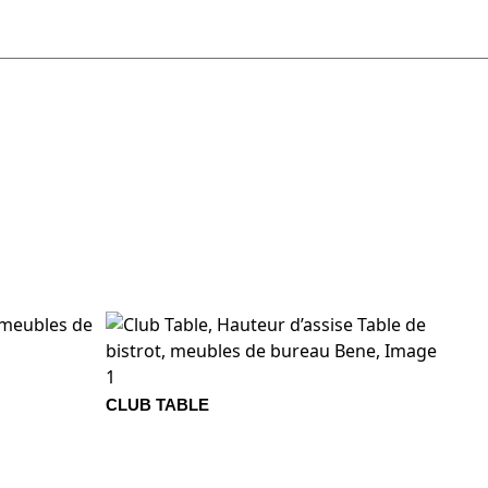
1407 Roca
1408 Yute
o
1415 Marengo
1416 Grafito
a
1324 Mustard
1779 HOLLIN
TIK
3657 Onyx
3658 Cloud
CLUB TABLE
e
3665 Grass
3667 Alga