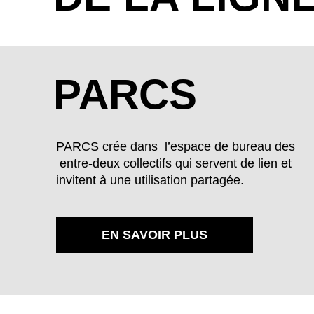
Sherpa
Soulmate
Starfish
Toasted
Trout
Vapour
PARCS
PARCS crée dans l’espace de bureau des
entre-deux collectifs qui servent de lien et
invitent à une utilisation partagée.
TISSU - AGORA: ARTISAN
1403 Plo
EN SAVOIR PLUS