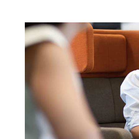
Allemagne
(DE)
Arabie saoudite
(SA)
Arménie
(AM)
Australie
(AU)
Autriche
(AT)
Bahreïn
(BH)
Belgique
(BE)
Biélorussie
(BY)
Bulgaria
(BG)
Canada
(CA)
Chine
(CN)
Corée du Sud
(KR)
Croatie
(HR)
Côte d'Ivoire
(CI)
Danemark
(DK)
Espagne
(ES)