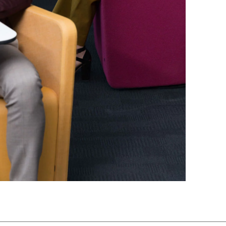
négal
(SN)
nzanie
(TZ)
ïwan
(TW)
aïlande
(TH)
isien
(TN)
raine
(UA)