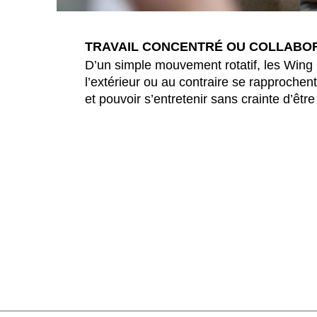
Finlande
(FI)
France
(FR)
TRAVAIL CONCENTRÉ OU COLLABO
Ghana
(GH)
D’un simple mouvement rotatif, les Wing 
Grande-Bretagne
(GB)
l’extérieur ou au contraire se rapprochen
et pouvoir s’entretenir sans crainte d’êtr
Grèce
(GR)
Guinée
(GN)
Égypte
(EG)
Émirats arabes unis
(AE)