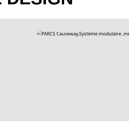
Studio
Sunkiss
Syrup
Winter
Yale
Zen
mo
1406 Mus