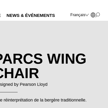
Français
E
NEWS & ÉVÉNEMENTS
Deutsch
English
Polski
Italiano
PARCS WING
CHAIR
signed by
Pearson Lloyd
e réinterprétation de la bergère traditionnelle.