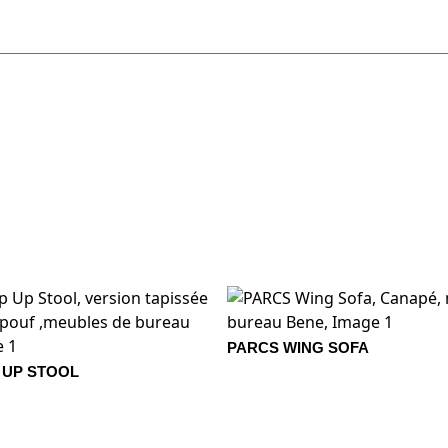
1404 Taupe
1405 Brisa
la
1412 Perla
1413 Acero
1414 Hum
e
1321 Brasserie
1322 Marble
1323 Mok
PARCS WING SOFA
IZA
20074 PERGAMINO
20081 SALVIA
20208 OP
 UP STOOL
an
3662 Lapis
3663 Flint
3664 Slat