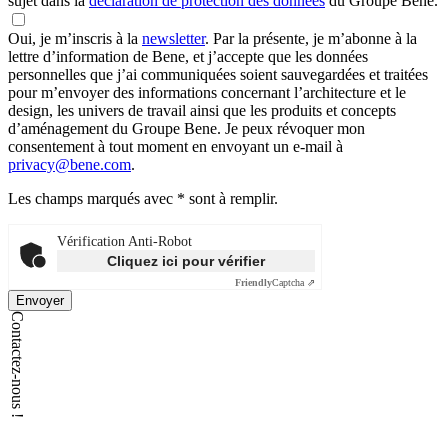
sujet dans la
déclaration de protection des données
du Groupe Bene.
Oui, je m’inscris à la
newsletter
.
Par la présente, je m’abonne à la
lettre d’information de Bene, et j’accepte que les données
personnelles que j’ai communiquées soient sauvegardées et traitées
pour m’envoyer des informations concernant l’architecture et le
design, les univers de travail ainsi que les produits et concepts
d’aménagement du Groupe Bene. Je peux révoquer mon
consentement à tout moment en envoyant un e-mail à
privacy@bene.com
.
Les champs marqués avec * sont à remplir.
Vérification Anti-Robot
Cliquez ici pour vérifier
Friendly
Captcha ⇗
Envoyer
Contactez-nous !