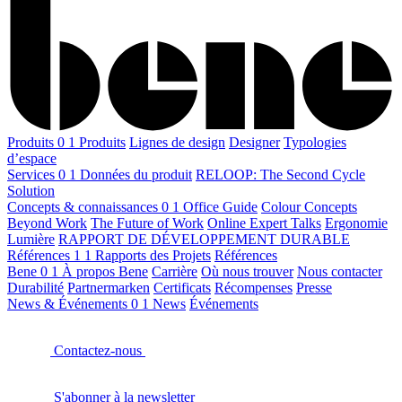
Produits
0 1
Produits
Lignes de design
Designer
Typologies
d’espace
Services
0 1
Données du produit
RELOOP: The Second Cycle
Solution
Concepts & connaissances
0 1
Office Guide
Colour Concepts
Beyond Work
The Future of Work
Online Expert Talks
Ergonomie
Lumière
RAPPORT DE DÉVELOPPEMENT DURABLE
Références
1 1
Rapports des Projets
Références
Bene
0 1
À propos Bene
Carrière
Où nous trouver
Nous contacter
Durabilité
Partnermarken
Certificats
Récompenses
Presse
News & Événements
0 1
News
Événements
Contactez-nous
S'abonner à la newsletter