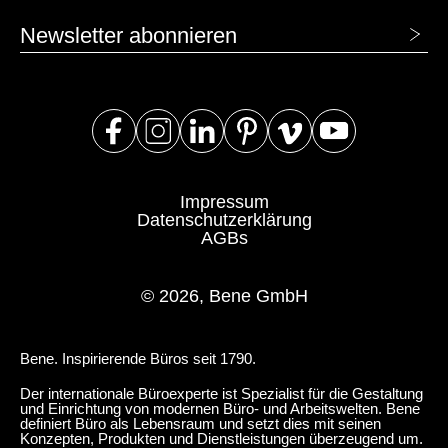
Slowenien
(SI)
Newsletter abonnieren
Spanien
(ES)
Südafrika
(ZA)
Südkorea
(KR)
Taiwan
(TW)
Tansania
(TZ)
Thailand
Impressum
(TH)
Datenschutzerklärung
Tschechische Republik
(CZ)
AGBs
Tunesien
(TN)
Ukraine
(UA)
© 2026, Bene GmbH
Ungarn
(HU)
Vereinigte Arabische Emirate
(AE)
Bene. Inspirierende Büros seit 1790.
Weißrussland
(BY)
Der internationale Büroexperte ist Spezialist für die Gestaltung
Ägypten
(EG)
und Einrichtung von modernen Büro- und Arbeitswelten. Bene
definiert Büro als Lebensraum und setzt dies mit seinen
Österreich
(AT)
Konzepten, Produkten und Dienstleistungen überzeugend um.