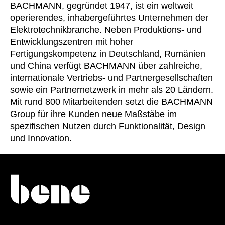
BACHMANN, gegründet 1947, ist ein weltweit
Kasachstan
(KZ)
operierendes, inhabergeführtes Unternehmen der
Kenia
(KE)
Elektrotechnikbranche. Neben Produktions- und
Kroatien
Entwicklungszentren mit hoher
(HR)
Fertigungskompetenz in Deutschland, Rumänien
Kuwait
(KW)
und China verfügt BACHMANN über zahlreiche,
Lettland
(LV)
internationale Vertriebs- und Partnergesellschaften
Liechtenstein
(LI)
sowie ein Partnernetzwerk in mehr als 20 Ländern.
Litauen
(LT)
Mit rund 800 Mitarbeitenden setzt die BACHMANN
Luxemburg
Group für ihre Kunden neue Maßstäbe im
(LU)
spezifischen Nutzen durch Funktionalität, Design
Malaysia
(MY)
und Innovation.
Marokko
(MA)
Mauretanien
(MR)
Neuseeland
(NZ)
Niederlande
(NL)
Nigeria
(NG)
Nordirland (UK)
(GB)