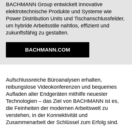
Finnland
(FI)
BACHMANN Group entwickelt innovative
Frankreich
elektrotechnische Produkte und Systeme wie
(FR)
Power Distribution Units und Tischanschlussfelder,
Ghana
(GH)
um hybride Arbeitsstile nahtlos, effizient und
Griechenland
(GR)
zukunftsfähig zu gestalten.
Großbritannien
(GB)
Guinea
(GN)
BACHMANN.COM
Hongkong
(HK)
Indien
(IN)
Indonesien
(ID)
Iran
Aufschlussreiche Büroanalysen erhalten,
(IR)
reibungslose Videokonferenzen und bequemes
Irland
(IE)
Aufladen aller Endgeräten mithilfe neuester
Israel
(IL)
Technologien – das Ziel von BACHMANN ist es,
Italien
(IT)
die Feinheiten der modernen Arbeitswelt zu
Japan
(JP)
verstehen, in der Konnektivität und
Jordanien
Zusammenarbeit der Schlüssel zum Erfolg sind.
(JO)
Kanada
(CA)