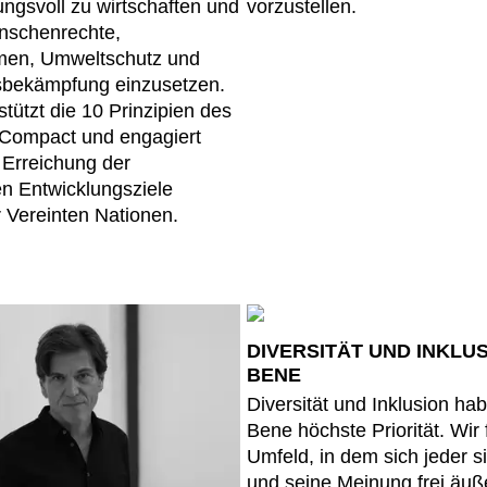
ngsvoll zu wirtschaften und
vorzustellen.
enschenrechte,
men, Umweltschutz und
sbekämpfung einzusetzen.
tützt die 10 Prinzipien des
Compact und engagiert
e Erreichung der
en Entwicklungsziele
 Vereinten Nationen.
DIVERSITÄT UND INKLUS
BENE
Diversität und Inklusion ha
Bene höchste Priorität. Wir 
Umfeld, in dem sich jeder si
und seine Meinung frei äuß