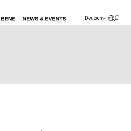
Deutsch
BENE
NEWS & EVENTS
English
Français
Polski
Italiano