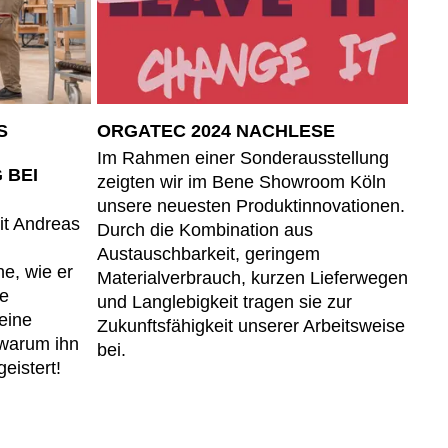
hechische Republik
(CZ)
nesien
(TN)
raine
(UA)
garn
(HU)
S
ORGATEC 2024 NACHLESE
einigte Arabische Emirate
Im Rahmen einer Sonderausstellung
)
 BEI
zeigten wir im Bene Showroom Köln
ißrussland
(BY)
unsere neuesten Produktinnovationen.
it Andreas
Durch die Kombination aus
Austauschbarkeit, geringem
e, wie er
Materialverbrauch, kurzen Lieferwegen
he
und Langlebigkeit tragen sie zur
eine
Zukunftsfähigkeit unserer Arbeitsweise
 warum ihn
bei.
geistert!