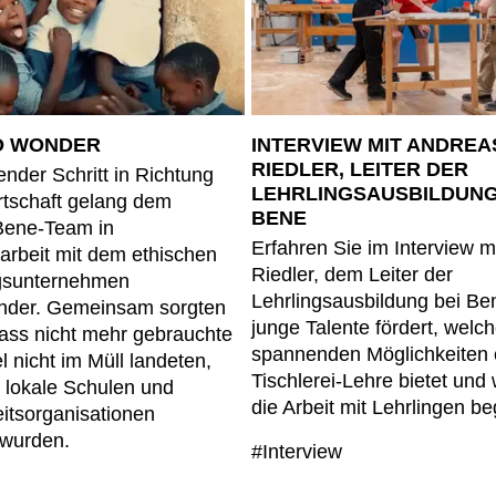
Norwegen
Tsc
(NO)
Oman
Tu
(OM)
Philippinen
Uk
(PH)
Polen
Un
(PL)
O WONDER
INTERVIEW MIT ANDREA
Portugal
Ver
(PT)
RIEDLER, LEITER DER
nder Schritt in Richtung
(AE
Qatar
(QA)
LEHRLINGSAUSBILDUNG
rtschaft gelang dem
We
BENE
 Bene-Team in
Erfahren Sie im Interview m
beit mit dem ethischen
Riedler, dem Leiter der
gsunternehmen
Lehrlingsausbildung bei Ben
der. Gemeinsam sorgten
junge Talente fördert, welc
dass nicht mehr gebrauchte
spannenden Möglichkeiten 
 nicht im Müll landeten,
Tischlerei-Lehre bietet und
 lokale Schulen und
die Arbeit mit Lehrlingen be
itsorganisationen
wurden.
#Interview