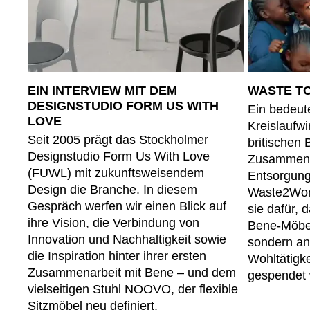
Indonesien
(ID)
Iran
(IR)
Irland
(IE)
Israel
(IL)
EIN INTERVIEW MIT DEM
WASTE T
Italien
(IT)
DESIGNSTUDIO FORM US WITH
Ein bedeute
Japan
(JP)
LOVE
Kreislaufwi
Seit 2005 prägt das Stockholmer
britischen
Designstudio Form Us With Love
Zusammenar
(FUWL) mit zukunftsweisendem
Entsorgun
Design die Branche. In diesem
Waste2Won
Gespräch werfen wir einen Blick auf
sie dafür, 
Ägypten
(EG)
ihre Vision, die Verbindung von
Bene-Möbel
Österreich
(AT)
Innovation und Nachhaltigkeit sowie
sondern an
die Inspiration hinter ihrer ersten
Wohltätigke
Zusammenarbeit mit Bene – und dem
gespendet 
vielseitigen Stuhl NOOVO, der flexible
Sitzmöbel neu definiert.