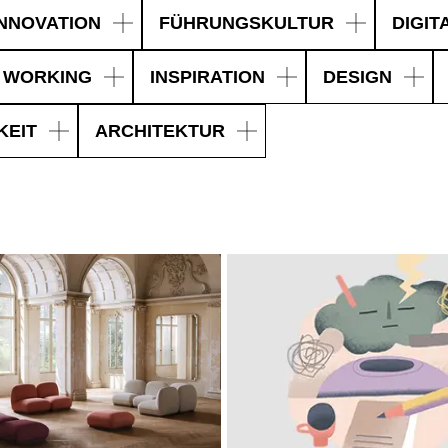
INNOVATION
FÜHRUNGSKULTUR
DIGIT
 WORKING
INSPIRATION
DESIGN
KEIT
ARCHITEKTUR
EN SIE IHREN 
Jordanien
Res
(JO)