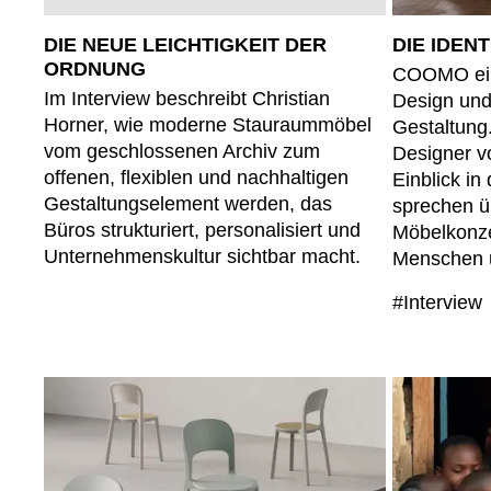
Australien
(AU)
Bahrain
DIE NEUE LEICHTIGKEIT DER
DIE IDEN
(BH)
ORDNUNG
Belgien
COOMO ein 
(BE)
Im Interview beschreibt Christian
Design und
Bulgarien
(BG)
Horner, wie moderne Stauraummöbel
Gestaltung
China
(CN)
vom geschlossenen Archiv zum
Designer v
Deutschland
(DE)
offenen, flexiblen und nachhaltigen
Einblick in
Dänemark
Gestaltungselement werden, das
(DK)
sprechen üb
Büros strukturiert, personalisiert und
Möbelkonzep
Elfenbeinküste
(CI)
Unternehmenskultur sichtbar macht.
Menschen 
Finnland
(FI)
Frankreich
(FR)
#Interview
Ghana
(GH)
Griechenland
(GR)
Großbritannien
(GB)
Guinea
(GN)
Hongkong
(HK)
Indien
(IN)