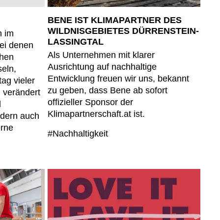
mänien
(RO)
ssland
BENE IST KLIMAPARTNER DES
(RU)
WILDNISGEBIETES DÜRRENSTEIN-
udi-Arabien
h im
(SA)
LASSINGTAL
ei denen
hweden
(SE)
Als Unternehmen mit klarer
chen
hweiz
(CH)
Ausrichtung auf nachhaltige
eln,
negal
(SN)
Entwicklung freuen wir uns, bekannt
ag vieler
rbien
zu geben, dass Bene ab sofort
(RS)
 verändert
offizieller Sponsor der
d
ngapur
(SG)
Klimapartnerschaft.at ist.
ndern auch
owakei
(SK)
erne
owenien
#Nachhaltigkeit
(SI)
anien
(ES)
afrika
(ZA)
dkorea
(KR)
iwan
(TW)
nsania
(TZ)
ailand
(TH)