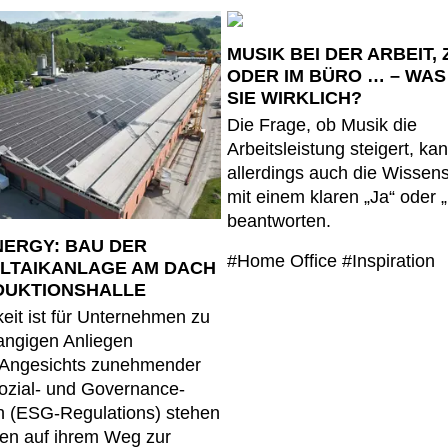
MUSIK BEI DER ARBEIT,
ODER IM BÜRO … – WAS
SIE WIRKLICH?
Die Frage, ob Musik die
Arbeitsleistung steigert, ka
allerdings auch die Wissens
mit einem klaren „Ja“ oder 
beantworten.
ERGY: BAU DER
#Home Office
#Inspiration
LTAIKANLAGE AM DACH
DUKTIONSHALLE
eit ist für Unternehmen zu
angigen Anliegen
 Angesichts zunehmender
ozial- und Governance-
en (ESG-Regulations) stehen
n auf ihrem Weg zur