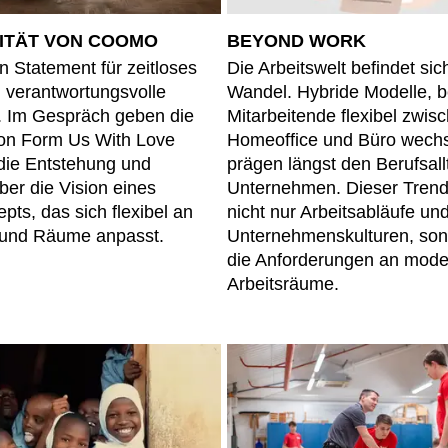
Kanada
Ru
(CA)
Kasachstan
Ru
BEYOND WORK
TITÄT VON COOMO
(KZ)
Kenia
Sa
Die Arbeitswelt befindet sic
Statement für zeitloses
(KE)
Wandel. Hybride Modelle, b
 verantwortungsvolle
Kroatien
Sc
(HR)
Mitarbeitende flexibel zwis
. Im Gespräch geben die
Kuwait
Sc
(KW)
Homeoffice und Büro wechs
on Form Us With Love
Lettland
Se
(LV)
prägen längst den Berufsallt
 die Entstehung und
Liechtenstein
Se
(LI)
Unternehmen. Dieser Trend
er die Vision eines
nicht nur Arbeitsabläufe un
ts, das sich flexibel an
Litauen
Si
(LT)
Unternehmenskulturen, so
und Räume anpasst.
Luxemburg
Sl
(LU)
die Anforderungen an mod
Malaysia
Sl
(MY)
Arbeitsräume.
Marokko
Sp
(MA)
Mauretanien
Süd
(MR)
Neuseeland
Sü
(NZ)
Niederlande
Ta
(NL)
Nigeria
Ta
(NG)
Nordirland (UK)
Th
(GB)