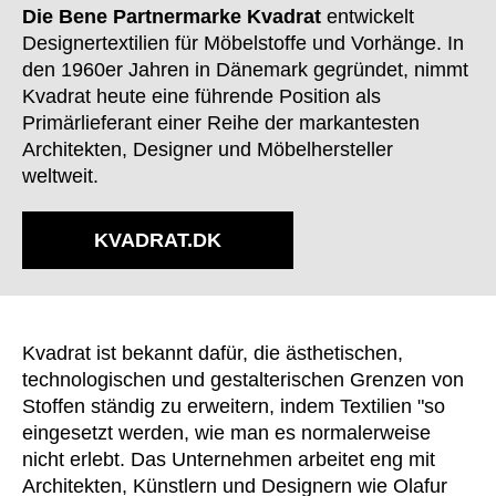
Finnland
(FI)
Die Bene Partnermarke Kvadrat
entwickelt
Frankreich
Designertextilien für Möbelstoffe und Vorhänge. In
(FR)
den 1960er Jahren in Dänemark gegründet, nimmt
Ghana
(GH)
Kvadrat heute eine führende Position als
Griechenland
(GR)
Primärlieferant einer Reihe der markantesten
Großbritannien
(GB)
Architekten, Designer und Möbelhersteller
Guinea
(GN)
weltweit.
Hongkong
(HK)
Indien
(IN)
KVADRAT.DK
Indonesien
(ID)
Iran
(IR)
Irland
(IE)
Kvadrat ist bekannt dafür, die ästhetischen,
Israel
(IL)
technologischen und gestalterischen Grenzen von
Italien
(IT)
Stoffen ständig zu erweitern, indem Textilien "so
Japan
(JP)
eingesetzt werden, wie man es normalerweise
Jordanien
nicht erlebt. Das Unternehmen arbeitet eng mit
(JO)
Architekten, Künstlern und Designern wie Olafur
Kanada
(CA)