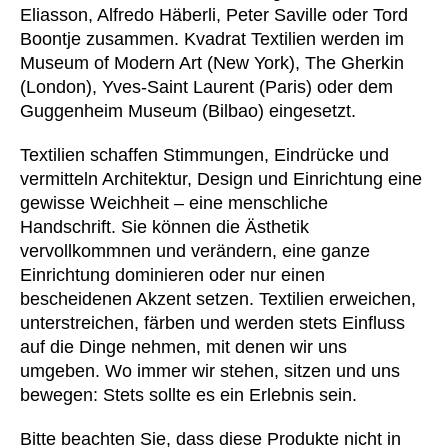
Eliasson, Alfredo Häberli, Peter Saville oder Tord
Kasachstan
(KZ)
Boontje zusammen. Kvadrat Textilien werden im
Kenia
(KE)
Museum of Modern Art (New York), The Gherkin
Kroatien
(HR)
(London), Yves-Saint Laurent (Paris) oder dem
Kuwait
Guggenheim Museum (Bilbao) eingesetzt.
(KW)
Lettland
(LV)
Textilien schaffen Stimmungen, Eindrücke und
Liechtenstein
(LI)
vermitteln Architektur, Design und Einrichtung eine
Litauen
(LT)
gewisse Weichheit – eine menschliche
Luxemburg
Handschrift. Sie können die Ästhetik
(LU)
vervollkommnen und verändern, eine ganze
Malaysia
(MY)
Einrichtung dominieren oder nur einen
Marokko
(MA)
bescheidenen Akzent setzen. Textilien erweichen,
Mauretanien
(MR)
unterstreichen, färben und werden stets Einfluss
Neuseeland
(NZ)
auf die Dinge nehmen, mit denen wir uns
umgeben. Wo immer wir stehen, sitzen und uns
Niederlande
(NL)
bewegen: Stets sollte es ein Erlebnis sein.
Nigeria
(NG)
Nordirland (UK)
(GB)
Bitte beachten Sie, dass diese Produkte nicht in