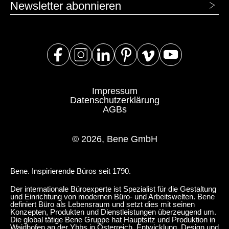
Newsletter abonnieren
Slowenien
(SI)
Spanien
(ES)
Südafrika
(ZA)
Südkorea
(KR)
Taiwan
(TW)
Tansania
(TZ)
Impressum
Datenschutzerklärung
Thailand
(TH)
AGBs
Tschechische Republik
(CZ)
Tunesien
(TN)
© 2026, Bene GmbH
Ukraine
(UA)
Ungarn
(HU)
Bene. Inspirierende Büros seit 1790.
Vereinigte Arabische Emirate
(AE)
Der internationale Büroexperte ist Spezialist für die Gestaltung
Weißrussland
(BY)
und Einrichtung von modernen Büro- und Arbeitswelten. Bene
definiert Büro als Lebensraum und setzt dies mit seinen
Ägypten
(EG)
Konzepten, Produkten und Dienstleistungen überzeugend um.
Die global tätige Bene Gruppe hat Hauptsitz und Produktion in
Österreich
(AT)
Waidhofen an der Ybbs in Österreich. Entwicklung, Design und