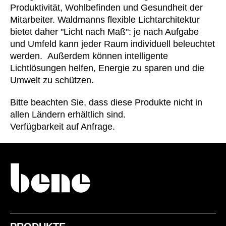
Produktivität, Wohlbefinden und Gesundheit der
Kasachstan
(KZ)
Mitarbeiter. Waldmanns flexible Lichtarchitektur
Kenia
(KE)
bietet daher "Licht nach Maß": je nach Aufgabe
Kroatien
(HR)
und Umfeld kann jeder Raum individuell beleuchtet
Kuwait
werden. Außerdem können intelligente
(KW)
Lichtlösungen helfen, Energie zu sparen und die
Lettland
(LV)
Umwelt zu schützen.
Liechtenstein
(LI)
Litauen
(LT)
Bitte beachten Sie, dass diese Produkte nicht in
Luxemburg
allen Ländern erhältlich sind.
(LU)
Verfügbarkeit auf Anfrage.
Malaysia
(MY)
Marokko
(MA)
Mauretanien
(MR)
Neuseeland
(NZ)
Niederlande
(NL)
Nigeria
(NG)
Nordirland (UK)
(GB)