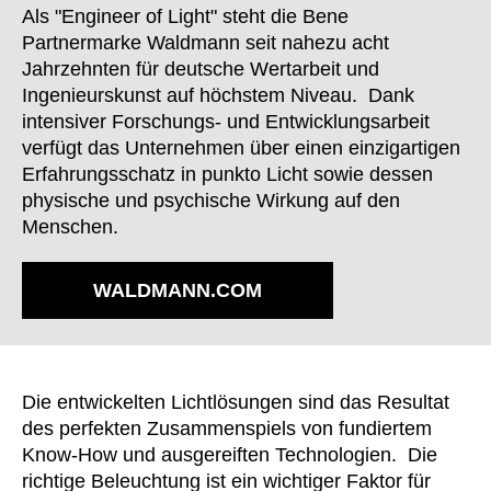
Finnland
(FI)
Als "Engineer of Light" steht die Bene
Frankreich
Partnermarke Waldmann seit nahezu acht
(FR)
Jahrzehnten für deutsche Wertarbeit und
Ghana
(GH)
Ingenieurskunst auf höchstem Niveau. Dank
Griechenland
(GR)
intensiver Forschungs- und Entwicklungsarbeit
Großbritannien
(GB)
verfügt das Unternehmen über einen einzigartigen
Guinea
(GN)
Erfahrungsschatz in punkto Licht sowie dessen
Hongkong
physische und psychische Wirkung auf den
(HK)
Menschen.
Indien
(IN)
Indonesien
(ID)
WALDMANN.COM
Iran
(IR)
Irland
(IE)
Israel
(IL)
Italien
(IT)
Die entwickelten Lichtlösungen sind das Resultat
Japan
(JP)
des perfekten Zusammenspiels von fundiertem
Jordanien
Know-How und ausgereiften Technologien. Die
(JO)
richtige Beleuchtung ist ein wichtiger Faktor für
Kanada
(CA)