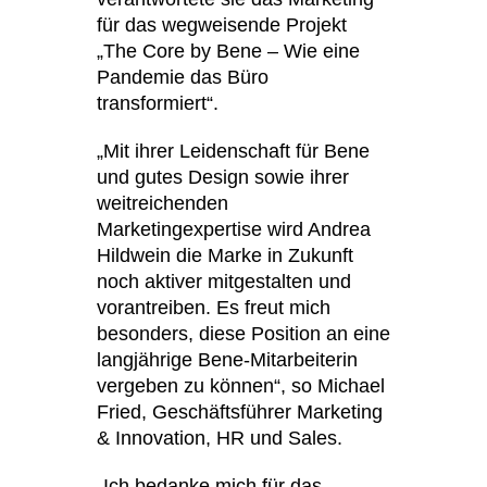
Norwegen
(NO)
für das wegweisende Projekt
Oman
(OM)
„The Core by Bene – Wie eine
Philippinen
Pandemie das Büro
(PH)
transformiert“.
Polen
(PL)
Portugal
(PT)
„Mit ihrer Leidenschaft für Bene
Qatar
(QA)
und gutes Design sowie ihrer
Rest der Welt
weitreichenden
()
Marketingexpertise wird Andrea
Rumänien
(RO)
Hildwein die Marke in Zukunft
Russland
(RU)
noch aktiver mitgestalten und
Saudi-Arabien
(SA)
vorantreiben. Es freut mich
Schweden
(SE)
besonders, diese Position an eine
Schweiz
langjährige Bene-Mitarbeiterin
(CH)
vergeben zu können“, so Michael
Senegal
(SN)
Fried, Geschäftsführer Marketing
Serbien
(RS)
& Innovation, HR und Sales.
Singapur
(SG)
Slowakei
„Ich bedanke mich für das
(SK)