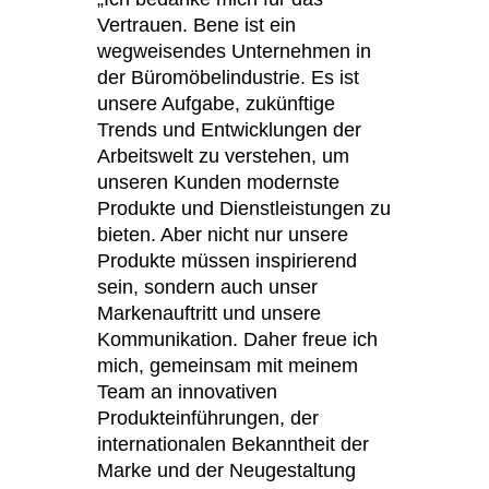
Vertrauen. Bene ist ein
Slowenien
(SI)
wegweisendes Unternehmen in
Spanien
(ES)
der Büromöbelindustrie. Es ist
Südafrika
(ZA)
unsere Aufgabe, zukünftige
Südkorea
(KR)
Trends und Entwicklungen der
Taiwan
Arbeitswelt zu verstehen, um
(TW)
unseren Kunden modernste
Tansania
(TZ)
Produkte und Dienstleistungen zu
Thailand
(TH)
bieten. Aber nicht nur unsere
Tschechische Republik
(CZ)
Produkte müssen inspirierend
Tunesien
(TN)
sein, sondern auch unser
Ukraine
Markenauftritt und unsere
(UA)
Kommunikation. Daher freue ich
Ungarn
(HU)
mich, gemeinsam mit meinem
Vereinigte Arabische Emirate
(AE)
Team an innovativen
Weißrussland
(BY)
Produkteinführungen, der
Ägypten
(EG)
internationalen Bekanntheit der
Marke und der Neugestaltung
Österreich
(AT)