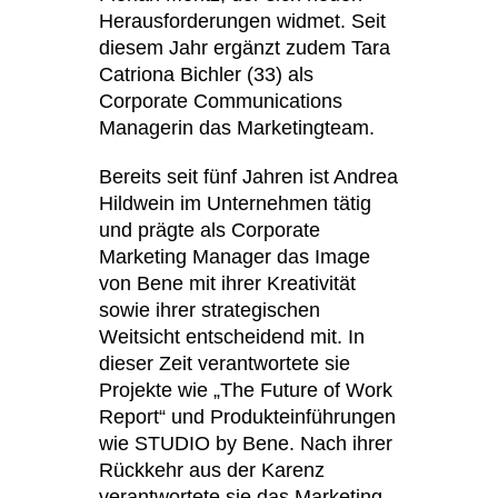
Herausforderungen widmet. Seit
Kasachstan
(KZ)
diesem Jahr ergänzt zudem Tara
Kenia
(KE)
Catriona Bichler (33) als
Kroatien
(HR)
Corporate Communications
Kuwait
(KW)
Managerin das Marketingteam.
Lettland
(LV)
Bereits seit fünf Jahren ist Andrea
Liechtenstein
(LI)
Hildwein im Unternehmen tätig
Litauen
(LT)
und prägte als Corporate
Luxemburg
(LU)
Marketing Manager das Image
Malaysia
von Bene mit ihrer Kreativität
(MY)
sowie ihrer strategischen
Marokko
(MA)
Weitsicht entscheidend mit. In
Mauretanien
(MR)
dieser Zeit verantwortete sie
Neuseeland
(NZ)
Projekte wie „The Future of Work
Niederlande
(NL)
Report“ und Produkteinführungen
wie STUDIO by Bene. Nach ihrer
Nigeria
(NG)
Rückkehr aus der Karenz
Nordirland (UK)
(GB)
verantwortete sie das Marketing