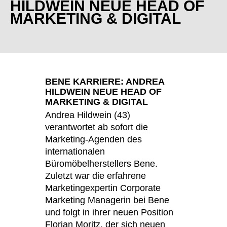
HILDWEIN NEUE HEAD OF
Finnland
(FI)
MARKETING & DIGITAL
Frankreich
(FR)
Ghana
(GH)
Griechenland
(GR)
Großbritannien
(GB)
Guinea
(GN)
BENE KARRIERE: ANDREA
Hongkong
HILDWEIN NEUE HEAD OF
(HK)
MARKETING & DIGITAL
Indien
(IN)
Andrea Hildwein (43)
Indonesien
(ID)
verantwortet ab sofort die
Iran
(IR)
Marketing-Agenden des
Irland
internationalen
(IE)
Büromöbelherstellers Bene.
Israel
(IL)
Zuletzt war die erfahrene
Italien
(IT)
Marketingexpertin Corporate
Japan
(JP)
Marketing Managerin bei Bene
Jordanien
(JO)
und folgt in ihrer neuen Position
Kanada
Florian Moritz, der sich neuen
(CA)