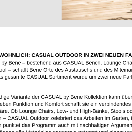
 WOHNLICH: CASUAL OUTDOOR IN ZWEI NEUEN 
by Bene – bestehend aus CASUAL Bench, Lounge Chair,
l – schafft Bene Orte des Austauschs und des Miteina
as gesamte CASUAL Sortiment wurde um zwei neue Far
EN SIE IHREN 
dige Variante der CASUAL by Bene Kollektion kann übera
eben Funktion und Komfort schafft sie ein verbindendes 
re. Ob Lounge Chairs, Low- und High-Bänke, Stools od
 – CASUAL Outdoor zelebriert das Arbeiten im Garten, 
m punktet das Programm auch mit nachhaltigen Argumen
Jordanien
Res
(JO)