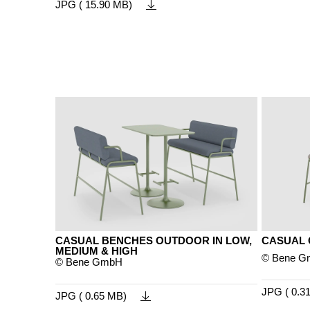
JPG ( 15.90 MB)
CASUAL BENCHES OUTDOOR IN LOW,
CASUAL
MEDIUM & HIGH
© Bene 
© Bene GmbH
JPG ( 0.3
JPG ( 0.65 MB)