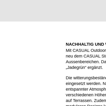
NACHHALTIG UND
Mit CASUAL Outdoor 
neu dem CASUAL Stoo
Aussenbereichen. D
„Jadegrün“ ergänzt.
WÄHL
Die witterungsbestän
eingesetzt werden. N
entspannter Atmosphä
verschiedenen Höhen
auf Terrassen. Zude
Armenien
(AM)