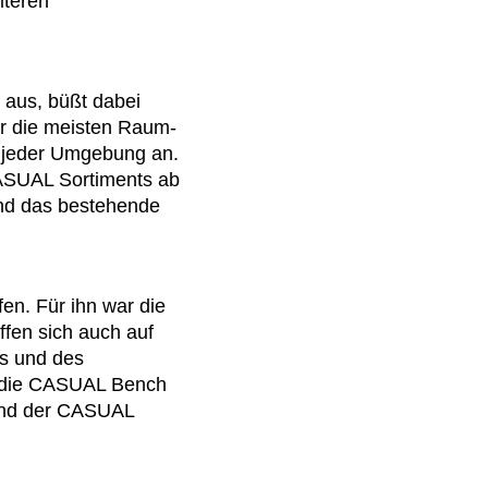
iteren
mänien
(RO)
ssland
(RU)
udi-Arabien
(SA)
 aus, büßt dabei
hweden
(SE)
ür die meisten Raum-
hweiz
(CH)
ol jeder Umgebung an.
negal
(SN)
CASUAL Sortiments ab
rbien
(RS)
und das bestehende
ngapur
(SG)
owakei
(SK)
owenien
(SI)
en. Für ihn war die
anien
(ES)
ffen sich auch auf
afrika
rs und des
(ZA)
h die CASUAL Bench
dkorea
(KR)
 und der CASUAL
iwan
(TW)
nsania
(TZ)
ailand
(TH)