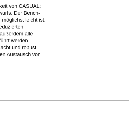
igkeit von CASUAL:
hechische Republik
(CZ)
wurfs. Der Bench-
nesien
(TN)
möglichst leicht ist.
raine
(UA)
eduzierten
garn
(HU)
 außerdem alle
führt werden.
einigte Arabische Emirate
acht und robust
)
 den Austausch von
ißrussland
(BY)