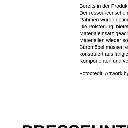
Bereits in der Produ
Indonesien
(ID)
Der ressourcenschon
Iran
(IR)
Rahmen wurde optimiert
Irland
(IE)
Die Polsterung biete
Israel
(IL)
Materialeinsatz geac
Materialien wieder s
Italien
(IT)
Büromöbel müssen ei
Japan
(JP)
konstruiert aus lang
Komponenten und ver
Fotocredit: Artwork 
Ägypten
(EG)
Österreich
(AT)