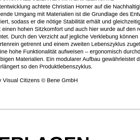
ktentwicklung achtete Christian Horner auf die Nachhalt
Norwegen
Tsc
(NO)
ende Umgang mit Materialien ist die Grundlage des Ent
Oman
Tu
(OM)
, sodass er die nötige Stabilität erhält und gleichzeitig 
Philippinen
Uk
(PH)
t einen hohen Sitzkomfort und auch hier wurde auf den r
Polen
Un
(PL)
htet. Durch den Verzicht auf jegliche Verklebung können
ortenrein getrennt und einem zweiten Lebenszyklus zuge
Portugal
Ver
(PT)
ne hohe Funktionalität aufweisen – ergonomisch durchd
(AE
Qatar
(QA)
lebigen Materialien. Ein modularer Aufbau gewährleistet
We
längert so den Produktlebenszyklus.
by Visual Citizens © Bene GmbH