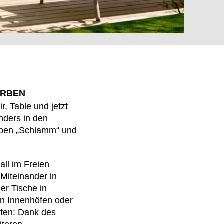
FARBEN
 Table und jetzt
nders in den
ben „Schlamm“ und
MARKT
ll im Freien
Miteinander in
er Tische in
in Innenhöfen oder
ten: Dank des
t der Welt
()