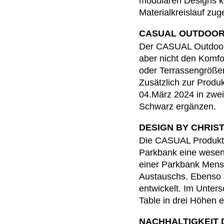
modularen Designs kö
Australien
(AU)
Materialkreislauf zug
Bahrain
(BH)
CASUAL OUTDOO
Belgien
(BE)
Der CASUAL Outdoor 
Bulgarien
(BG)
aber nicht den Komfo
China
(CN)
oder Terrassengrößen
Deutschland
(DE)
Zusätzlich zur Prod
Dänemark
(DK)
04.März 2024 in zwe
Elfenbeinküste
Schwarz ergänzen.
(CI)
Finnland
(FI)
DESIGN BY CHRIS
Frankreich
(FR)
Die CASUAL Produktse
Ghana
(GH)
Parkbank eine wesentl
Griechenland
einer Parkbank Mensc
(GR)
Austauschs. Ebenso 
Großbritannien
(GB)
entwickelt. Im Unte
Guinea
(GN)
Table in drei Höhen e
Hongkong
(HK)
NACHHALTIGKEIT 
Indien
(IN)