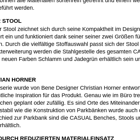
nnen alle Materialien sortenrein getrennt und einem we
Kanada
Ru
(CA)
eführt werden.
Kasachstan
Ru
(KZ)
R STOOL
Kenia
Sa
(KE)
Stool zeichnet sich durch seine Kompaktheit im Design
Kroatien
Sc
(HR)
rt ein und funktioniert dank seiner seiner zwei Größen f
Kuwait
Sc
(KW)
. Durch die vielfältige Stoffauswahl passt sich der Sto
Lettland
Se
(LV)
ukterweiterung werden die Stahlgestelle des gesamten 
Liechtenstein
Se
(LI)
i neuen Farben Schlamm und Jadegrün erhältlich sein 
Litauen
Si
(LT)
Luxemburg
Sl
(LU)
TIAN HORNER
Malaysia
Sl
(MY)
rie wurde von Bene Designer Christian Horner entworf
Marokko
Sp
(MA)
iche Inspiration für das Produkt. Genau wie im Büro tre
Mauretanien
Süd
hen geplant oder zufällig. Es sind Orte des Miteinande
(MR)
stabil wie die Konstruktion von Parkbänken wurde auc
Neuseeland
Sü
(NZ)
rschied zur Parkbank sind die CASUAL Benches, Stools
Niederlande
Ta
(NL)
rhältlich.
Nigeria
Ta
(NG)
DURCH REDUZIERTEN MATERIALEINSATZ
Nordirland (UK)
Th
(GB)