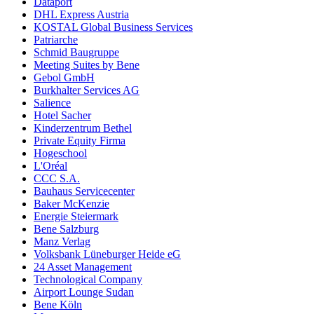
Dataport
DHL Express Austria
KOSTAL Global Business Services
Patriarche
Schmid Baugruppe
Meeting Suites by Bene
Gebol GmbH
Burkhalter Services AG
Salience
Hotel Sacher
Kinderzentrum Bethel
Private Equity Firma
Hogeschool
L'Oréal
CCC S.A.
Bauhaus Servicecenter
Baker McKenzie
Energie Steiermark
Bene Salzburg
Manz Verlag
Volksbank Lüneburger Heide eG
24 Asset Management
Technological Company
Airport Lounge Sudan
Bene Köln