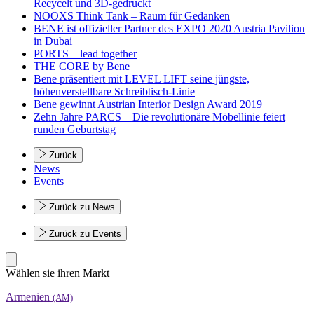
Recycelt und 3D-gedruckt
NOOXS Think Tank – Raum für Gedanken
BENE ist offizieller Partner des EXPO 2020 Austria Pavilion
in Dubai
PORTS – lead together
THE CORE by Bene
Bene präsentiert mit LEVEL LIFT seine jüngste,
höhenverstellbare Schreibtisch-Linie
Bene gewinnt Austrian Interior Design Award 2019
Zehn Jahre PARCS – Die revolutionäre Möbellinie feiert
runden Geburtstag
Zurück
News
Events
Zurück zu News
Zurück zu Events
Wählen sie ihren Markt
Armenien
(AM)