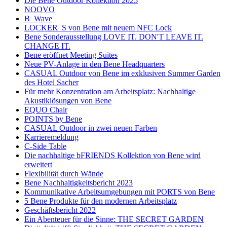
Die Bene Outdoor Kollektion 2025
NOOVO
B_Wave
LOCKER_S von Bene mit neuem NFC Lock
Bene Sonderausstellung LOVE IT. DON'T LEAVE IT.
CHANGE IT.
Bene eröffnet Meeting Suites
Neue PV-Anlage in den Bene Headquarters
CASUAL Outdoor von Bene im exklusiven Summer Garden
des Hotel Sacher
Für mehr Konzentration am Arbeitsplatz: Nachhaltige
Akustiklösungen von Bene
EQUO Chair
POINTS by Bene
CASUAL Outdoor in zwei neuen Farben
Karrieremeldung
C-Side Table
Die nachhaltige bFRIENDS Kollektion von Bene wird
erweitert
Flexibilität durch Wände
Bene Nachhaltigkeitsbericht 2023
Kommunikative Arbeitsumgebungen mit PORTS von Bene
5 Bene Produkte für den modernen Arbeitsplatz
Geschäftsbericht 2022
Ein Abenteuer für die Sinne: THE SECRET GARDEN