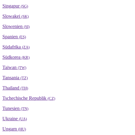
Singapur
(SG)
Slowakei
(SK)
Slowenien
(SI)
Spanien
(ES)
Südafrika
(ZA)
Südkorea
(KR)
Taiwan
(TW)
Tansania
(TZ)
Thailand
(TH)
Tschechische Republik
(CZ)
Tunesien
(TN)
Ukraine
(UA)
Ungarn
(HU)