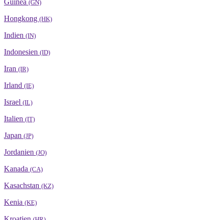
Guinea
(GN)
Hongkong
(HK)
Indien
(IN)
Indonesien
(ID)
Iran
(IR)
Irland
(IE)
Israel
(IL)
Italien
(IT)
Japan
(JP)
Jordanien
(JO)
Kanada
(CA)
Kasachstan
(KZ)
Kenia
(KE)
Kroatien
(HR)