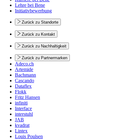
Lehre bei Bene
Initiativbewerbung
Zurück zu Standorte
Zurück zu Kontakt
Zurück zu Nachhaltigkeit
Zurück zu Partnermarken
Adeco.ch
Artemide
Bachmann
Cascando
Dataflex
Flokk
Fritz Hansen
infiniti
Interface
interstuhl
JAB
kvadrat
Lintex
Louis Poulsen