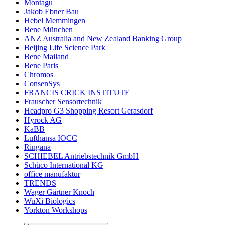
Montagu
Jakob Ebner Bau
Hebel Memmingen
Bene München
ANZ Australia and New Zealand Banking Group
Beijing Life Science Park
Bene Mailand
Bene Paris
Chromos
ConsenSys
FRANCIS CRICK INSTITUTE
Frauscher Sensortechnik
Headpro G3 Shopping Resort Gerasdorf
Hyrock AG
KaBB
Lufthansa IOCC
Ringana
SCHIEBEL Antriebstechnik GmbH
Schüco International KG
office manufaktur
TRENDS
Wager Gärtner Knoch
WuXi Biologics
Yorkton Workshops