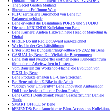
Digitalität trifft Sinnlichkeit: THE SECRET GARDEN
The Secret Garden Mailand
Showroom-Eröffnung Wien
PEFC zertifizierte Büromöbel von Bene für
Parlamentsgebäude
Bene erweitert die Designlinien PORTS und STUDIO
Die neue bFRIENDS Kollektion von Bene
Bene Karriere: Andrea Hildwein neue Head of Marketing &
Digital
bFRIENDS mit Red Dot Award ausgezeichnet
Wechsel in der Geschäftsführung
Erster Platz bei Bundeslehrlingswettbewerb 2022 für Bene
CASUAL by Bene: Die Vielfalt der Begegnungen
Bene, hali und Neudoerfler eröffnen neues Kundenzentrum
für moderne Arbeitswelten in Lustenau
Vom Baustein zur Workshop-Fläche: die Evolution von
PIXEL by Bene
Bene Produkte erhalten EU-Umweltzeichen
Bei Bene mit dem E-Bike in die Arbeit
“Occupy your University!” Bene Innovation Ambassador
Didi Lenz begleitet Interior Design-Projekt
Bene GmbH Deutschland: Neuer Geschäftsführer Daniele
Tundo
SMART OFFICE by Bene
bFRIENDS: Bene launcht erste Büro-Accessoires Kollektion.