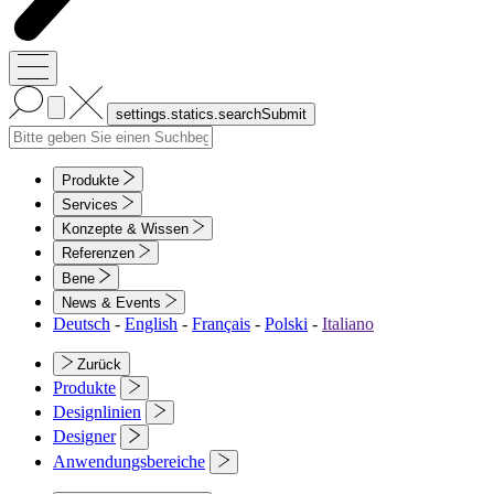
Produkte
Services
Konzepte & Wissen
Referenzen
Bene
News & Events
Deutsch
-
English
-
Français
-
Polski
-
Italiano
Zurück
Produkte
Designlinien
Designer
Anwendungsbereiche