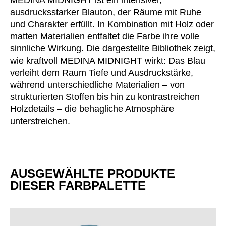
MEDINA MIDNIGHT ist ein intensiver,
Norwegen
(NO)
ausdrucksstarker Blauton, der Räume mit Ruhe
Oman
(OM)
und Charakter erfüllt. In Kombination mit Holz oder
Philippinen
(PH)
matten Materialien entfaltet die Farbe ihre volle
sinnliche Wirkung. Die dargestellte Bibliothek zeigt,
Polen
(PL)
wie kraftvoll MEDINA MIDNIGHT wirkt: Das Blau
Portugal
(PT)
verleiht dem Raum Tiefe und Ausdruckstärke,
Qatar
(QA)
während unterschiedliche Materialien – von
Rest der Welt
()
strukturierten Stoffen bis hin zu kontrastreichen
Rumänien
(RO)
Holzdetails – die behagliche Atmosphäre
unterstreichen.
Russland
(RU)
Saudi-Arabien
(SA)
Schweden
(SE)
Schweiz
(CH)
AUSGEWÄHLTE PRODUKTE
Senegal
(SN)
DIESER FARBPALETTE
Serbien
(RS)
Singapur
(SG)
Slowakei
(SK)