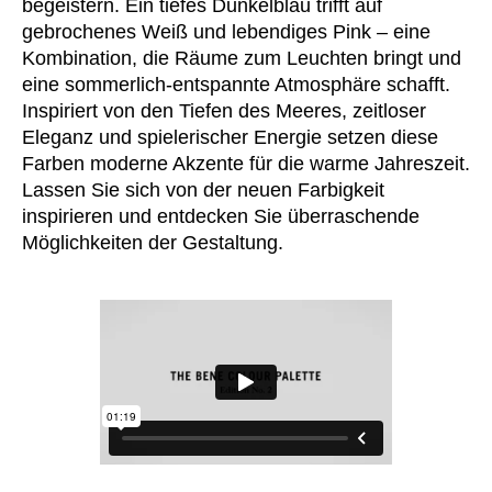
begeistern. Ein tiefes Dunkelblau trifft auf
Finnland
(FI)
gebrochenes Weiß und lebendiges Pink – eine
Frankreich
(FR)
Kombination, die Räume zum Leuchten bringt und
Ghana
(GH)
eine sommerlich-entspannte Atmosphäre schafft.
Griechenland
(GR)
Inspiriert von den Tiefen des Meeres, zeitloser
Großbritannien
Eleganz und spielerischer Energie setzen diese
(GB)
Farben moderne Akzente für die warme Jahreszeit.
Guinea
(GN)
Lassen Sie sich von der neuen Farbigkeit
Hongkong
(HK)
inspirieren und entdecken Sie überraschende
Indien
(IN)
Möglichkeiten der Gestaltung.
Indonesien
(ID)
Iran
(IR)
Irland
(IE)
Israel
(IL)
Italien
(IT)
Japan
(JP)
Jordanien
(JO)
Kanada
(CA)