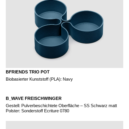
Slowenien
(SI)
Spanien
(ES)
Südafrika
(ZA)
Südkorea
(KR)
Taiwan
(TW)
Tansania
(TZ)
Thailand
(TH)
Tschechische Republik
(CZ)
BFRIENDS TRIO POT
Tunesien
(TN)
Biobasierter Kunststoff (PLA): Navy
Ukraine
(UA)
Ungarn
(HU)
B_WAVE FREISCHWINGER
Vereinigte Arabische Emirate
(AE)
Gestell: Pulverbeschichtete Oberfläche – SS Schwarz matt
Weißrussland
(BY)
Polster: Sonderstoff Ecriture 0780
Ägypten
(EG)
Österreich
(AT)