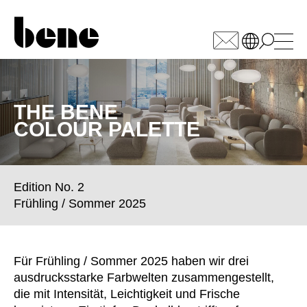
WÄHLEN SIE IHREN
MARKT
THE BENE
COLOUR PALETTE
Armenien
(AM)
Australien
(AU)
Bahrain
(BH)
Edition No. 2
Belgien
(BE)
Frühling / Sommer 2025
Bulgarien
(BG)
China
(CN)
Deutschland
(DE)
Für Frühling / Sommer 2025 haben wir drei
Dänemark
(DK)
ausdrucksstarke Farbwelten zusammengestellt,
Elfenbeinküste
die mit Intensität, Leichtigkeit und Frische
(CI)