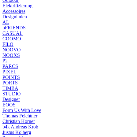
Outdoor
Elektrifizierung
Accessoires
Designlinien
AL
bFRIENDS
CASUAL
COOMO
FILO
NOOVO
NOOXS
P2
PARCS
PIXEL
POINTS
PORTS
TIMBA
STUDIO
Designer
EOOS
Form Us With Love
Thomas Feichtner
Christian Horner
b4k Andreas Krob
Justus Kolberg