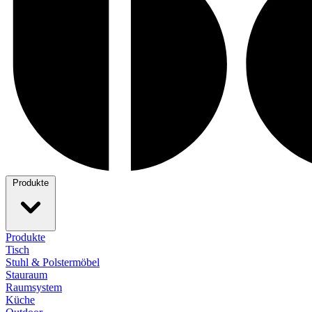
Produkte
Produkte
Tisch
Stuhl & Polstermöbel
Stauraum
Raumsystem
Küche