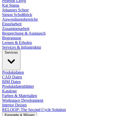
Pearson Lloyd
Kai Stania
Johannes Scherr
Simon Schoßböck
Anwendungsbereiche
Einzelarbeit
Zusammenarbeit
Besprechung & Austausch
Begegnung
Lernen & Erholen
Services & Infrastruktur
Services
Produktdaten
CAD Daten
BIM Daten
Produktdatenblätter
Kataloge
Farben & Materialien
Workspace Development
Interior Design
RELOOP: The Second Cycle Solution
Konzepte & Wissen