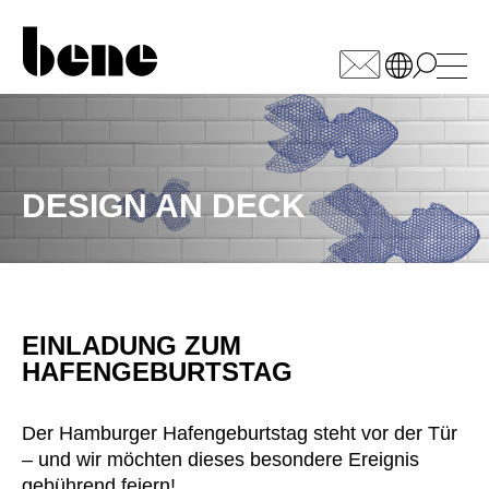
WÄHLEN SIE IHREN
MARKT
DESIGN AN DECK
Armenien
(AM)
Australien
(AU)
Bahrain
(BH)
Belgien
(BE)
Bulgarien
EINLADUNG ZUM
(BG)
HAFENGEBURTSTAG
China
(CN)
Deutschland
(DE)
Der Hamburger Hafengeburtstag steht vor der Tür
Dänemark
(DK)
– und wir möchten dieses besondere Ereignis
Elfenbeinküste
(CI)
gebührend feiern!