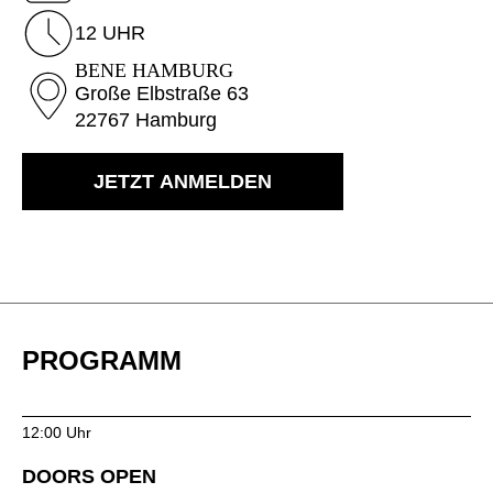
Kasachstan
(KZ)
12 UHR
Kenia
(KE)
BENE HAMBURG
Kroatien
(HR)
Große Elbstraße 63
22767 Hamburg
Kuwait
(KW)
Lettland
(LV)
JETZT ANMELDEN
Liechtenstein
(LI)
Litauen
(LT)
Luxemburg
(LU)
Malaysia
(MY)
Marokko
(MA)
Mauretanien
(MR)
PROGRAMM
Neuseeland
(NZ)
Niederlande
(NL)
12:00 Uhr
Nigeria
(NG)
Nordirland (UK)
(GB)
DOORS OPEN