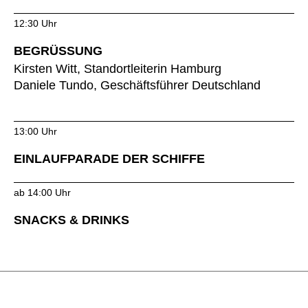
Norwegen
(NO)
12:30 Uhr
Oman
(OM)
Philippinen
(PH)
BEGRÜSSUNG
Polen
Kirsten Witt, Standortleiterin Hamburg
(PL)
Daniele Tundo, Geschäftsführer Deutschland
Portugal
(PT)
Qatar
(QA)
Rest der Welt
()
13:00 Uhr
Rumänien
(RO)
EINLAUFPARADE DER SCHIFFE
Russland
(RU)
Saudi-Arabien
(SA)
ab 14:00 Uhr
Schweden
(SE)
SNACKS & DRINKS
Schweiz
(CH)
Senegal
(SN)
Serbien
(RS)
Singapur
(SG)
Slowakei
(SK)