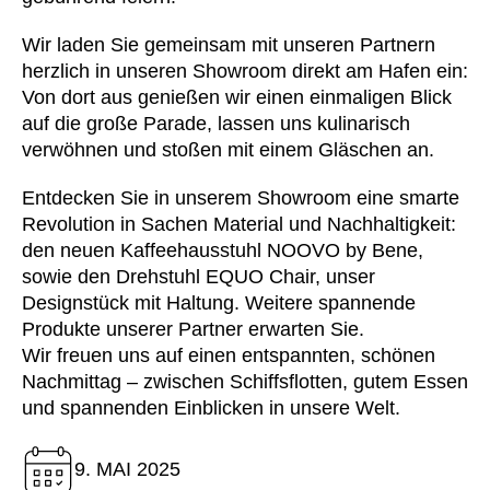
Finnland
(FI)
Frankreich
(FR)
Wir laden Sie gemeinsam mit unseren Partnern
herzlich in unseren Showroom direkt am Hafen ein:
Ghana
(GH)
Von dort aus genießen wir einen einmaligen Blick
Griechenland
(GR)
auf die große Parade, lassen uns kulinarisch
Großbritannien
(GB)
verwöhnen und stoßen mit einem Gläschen an.
Guinea
(GN)
Entdecken Sie in unserem Showroom eine smarte
Hongkong
(HK)
Revolution in Sachen Material und Nachhaltigkeit:
Indien
(IN)
den neuen Kaffeehausstuhl
NOOVO
by Bene,
Indonesien
(ID)
sowie den Drehstuhl
EQUO Chair
, unser
Iran
(IR)
Designstück mit Haltung. Weitere spannende
Irland
(IE)
Produkte unserer Partner erwarten Sie.
Wir freuen uns auf einen entspannten, schönen
Israel
(IL)
Nachmittag – zwischen Schiffsflotten, gutem Essen
Italien
(IT)
und spannenden Einblicken in unsere Welt.
Japan
(JP)
Jordanien
(JO)
9. MAI 2025
Kanada
(CA)