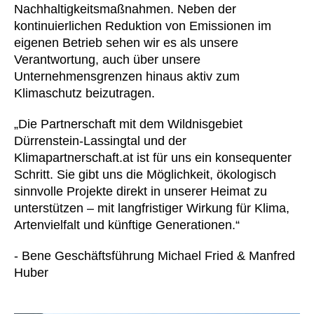
Norwegen
Nachhaltigkeitsmaßnahmen. Neben der
(NO)
kontinuierlichen Reduktion von Emissionen im
Oman
(OM)
eigenen Betrieb sehen wir es als unsere
Philippinen
(PH)
Verantwortung, auch über unsere
Polen
(PL)
Unternehmensgrenzen hinaus aktiv zum
Portugal
(PT)
Klimaschutz beizutragen.
Qatar
(QA)
„Die Partnerschaft mit dem Wildnisgebiet
Rest der Welt
()
Dürrenstein-Lassingtal und der
Rumänien
(RO)
Klimapartnerschaft.at ist für uns ein konsequenter
Russland
(RU)
Schritt. Sie gibt uns die Möglichkeit, ökologisch
Saudi-Arabien
sinnvolle Projekte direkt in unserer Heimat zu
(SA)
unterstützen – mit langfristiger Wirkung für Klima,
Schweden
(SE)
Artenvielfalt und künftige Generationen.“
Schweiz
(CH)
Senegal
(SN)
- Bene Geschäftsführung Michael Fried & Manfred
Serbien
Huber
(RS)
Singapur
(SG)
Slowakei
(SK)