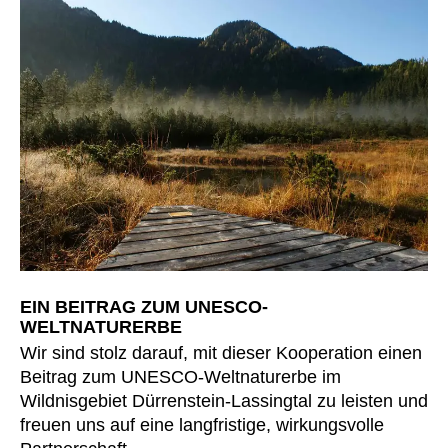
Slowenien
(SI)
Spanien
(ES)
Südafrika
(ZA)
Südkorea
(KR)
Taiwan
(TW)
Tansania
(TZ)
Thailand
(TH)
Tschechische Republik
(CZ)
Tunesien
(TN)
Ukraine
(UA)
EIN BEITRAG ZUM UNESCO-
Ungarn
(HU)
WELTNATURERBE
Vereinigte Arabische Emirate
(AE)
Wir sind stolz darauf, mit dieser Kooperation einen
Weißrussland
Beitrag zum UNESCO-Weltnaturerbe im
(BY)
Wildnisgebiet Dürrenstein-Lassingtal zu leisten und
Ägypten
(EG)
freuen uns auf eine langfristige, wirkungsvolle
Österreich
(AT)