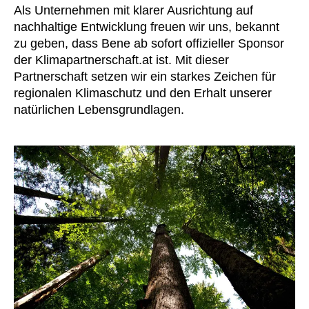
Finnland
(FI)
Als Unternehmen mit klarer Ausrichtung auf
Frankreich
nachhaltige Entwicklung freuen wir uns, bekannt
(FR)
zu geben, dass Bene ab sofort offizieller Sponsor
Ghana
(GH)
der Klimapartnerschaft.at ist. Mit dieser
Griechenland
(GR)
Partnerschaft setzen wir ein starkes Zeichen für
Großbritannien
(GB)
regionalen Klimaschutz und den Erhalt unserer
Guinea
(GN)
natürlichen Lebensgrundlagen.
Hongkong
(HK)
Indien
(IN)
Indonesien
(ID)
Iran
(IR)
Irland
(IE)
Israel
(IL)
Italien
(IT)
Japan
(JP)
Jordanien
(JO)
Kanada
(CA)