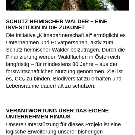
Kasachstan
(KZ)
Kenia
(KE)
SCHUTZ HEIMISCHER WÄLDER – EINE
Kroatien
(HR)
INVESTITION IN DIE ZUKUNFT
Kuwait
(KW)
Die Initiative „Klimapartnerschaft.at“ ermöglicht es
Lettland
Unternehmen und Privatpersonen, aktiv zum
(LV)
Schutz heimischer Wälder beizutragen. Durch die
Liechtenstein
(LI)
Finanzierung werden Waldflächen in Österreich
Litauen
(LT)
langfristig – für mindestens 80 Jahre – aus der
Luxemburg
(LU)
forstwirtschaftlichen Nutzung genommen. Ziel ist
Malaysia
(MY)
es, CO₂ zu binden, Biodiversität zu erhalten und
Marokko
Lebensräume dauerhaft zu schützen.
(MA)
Mauretanien
(MR)
Neuseeland
(NZ)
VERANTWORTUNG ÜBER DAS EIGENE
Niederlande
(NL)
UNTERNEHMEN HINAUS
Nigeria
(NG)
Unsere Unterstützung für dieses Projekt ist eine
Nordirland (UK)
(GB)
logische Erweiterung unserer bisherigen