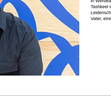
in Werbea
Tashkeel i
Leidenscha
Vater, ei