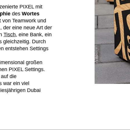
zenierte PIXEL mit
Norwegen
Tsc
(NO)
aphie
des
Wortes
Oman
Tu
(OM)
it von Teamwork und
Philippinen
Uk
(PH)
, der eine neue Art der
Polen
Un
(PL)
in
Tisch
, eine Bank, ein
Portugal
Ver
s gleichzeitig. Durch
(PT)
n entstehen Settings
(AE
Qatar
(QA)
We
dimensional großen
en PIXEL Settings.
 auf die
 war ein viel
diesjährigen Dubai