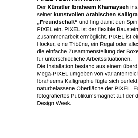
Der
Künstler Ibraheem Khamayseh
ins
Indonesien
(ID)
seiner
kunstvollen Arabischen Kalligr
Iran
(IR)
„Freundschaft“
und fing damit den Spir
Irland
(IE)
PIXEL ein. PIXEL ist der flexible Baustein
Israel
(IL)
Zusammenarbeit ermöglicht. PIXEL ist e
Italien
Hocker, eine Tribüne, ein Regal oder alle
(IT)
die einfache Zusammenstellung der Boxe
Japan
(JP)
für unterschiedliche Arbeitssituationen.
Die Installation bestand aus einem über
Mega-PIXEL umgeben von variantenreich
Ibraheems Kalligraphie fügte sich perfekt
naturbelassene Oberfläche der PIXEL. Es
Ägypten
(EG)
fotografiertes Publikumsmagnet auf der 
Österreich
Design Week.
(AT)