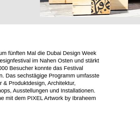
zum fünften Mal die Dubai Design Week
esignfestival im Nahen Osten und stärkt
000 Besucher konnte das Festival
cken. Das sechstägige Programm umfasste
r & Produktdesign, Architektur,
ops, Ausstellungen und Installationen.
EN SIE IHREN 
Bene mit dem PIXEL Artwork by Ibraheem
Jordanien
Res
(JO)