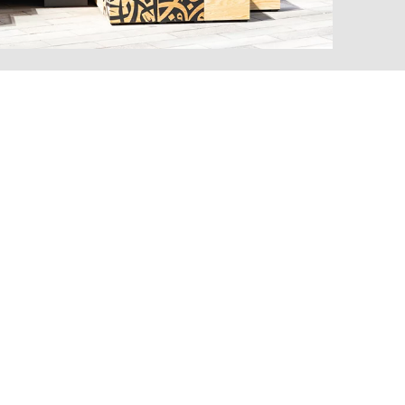
MARKT
t der Welt
()