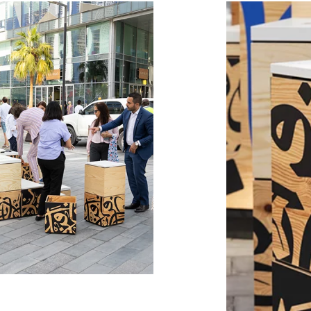
Kanada
Ru
(CA)
Kasachstan
Ru
(KZ)
Kenia
Sa
(KE)
Kroatien
Sc
(HR)
Kuwait
Sc
(KW)
Lettland
Se
(LV)
Liechtenstein
Se
(LI)
Litauen
Si
(LT)
Luxemburg
Sl
(LU)
Malaysia
Sl
(MY)
Marokko
Sp
(MA)
Mauretanien
Süd
(MR)
Neuseeland
Sü
(NZ)
Niederlande
Ta
(NL)
Nigeria
Ta
(NG)
Nordirland (UK)
Th
(GB)