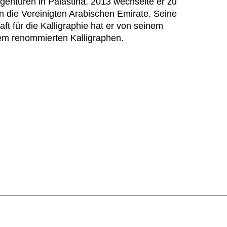
genturen in Palästina. 2013 wechselte er zu
n die Vereinigten Arabischen Emirate. Seine
ft für die Kalligraphie hat er von seinem
nem renommierten Kalligraphen.