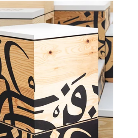
mänien
(RO)
ssland
(RU)
udi-Arabien
(SA)
hweden
(SE)
hweiz
(CH)
negal
(SN)
rbien
(RS)
ngapur
(SG)
owakei
(SK)
owenien
(SI)
anien
(ES)
afrika
(ZA)
dkorea
(KR)
iwan
(TW)
nsania
(TZ)
ailand
(TH)