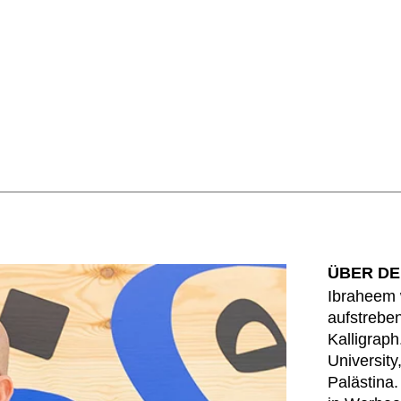
ÜBER DE
Ibraheem 
aufstreben
Kalligraph
University
Palästina.