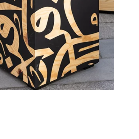
hechische Republik
(CZ)
nesien
(TN)
raine
(UA)
garn
(HU)
einigte Arabische Emirate
)
ißrussland
(BY)