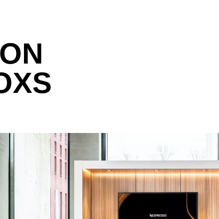
VON
OXS