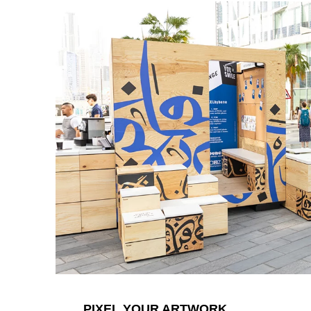
Australien
(AU)
Bahrain
(BH)
Belgien
(BE)
Bulgarien
(BG)
China
(CN)
Deutschland
(DE)
Dänemark
(DK)
Elfenbeinküste
(CI)
Finnland
(FI)
Frankreich
(FR)
Ghana
(GH)
Griechenland
(GR)
Großbritannien
(GB)
Guinea
(GN)
Hongkong
(HK)
Indien
PIXEL YOUR ARTWORK
(IN)