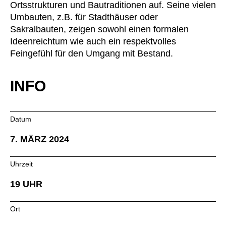
Ortsstrukturen und Bautraditionen auf. Seine vielen
Kasachstan
(KZ)
Umbauten, z.B. für Stadthäuser oder
Kenia
(KE)
Sakralbauten, zeigen sowohl einen formalen
Kroatien
Ideenreichtum wie auch ein respektvolles
(HR)
Feingefühl für den Umgang mit Bestand.
Kuwait
(KW)
Lettland
(LV)
INFO
Liechtenstein
(LI)
Litauen
(LT)
Luxemburg
(LU)
Datum
Malaysia
(MY)
7. MÄRZ 2024
Marokko
(MA)
Mauretanien
(MR)
Uhrzeit
Neuseeland
(NZ)
19 UHR
Niederlande
(NL)
Nigeria
(NG)
Ort
Nordirland (UK)
(GB)