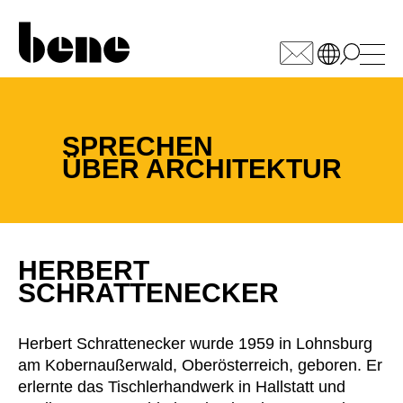
WÄHLEN SIE IHREN
MARKT
SPRECHEN
ÜBER ARCHITEKTUR
Armenien
(AM)
Australien
(AU)
Bahrain
(BH)
Belgien
(BE)
HERBERT
Bulgarien
(BG)
SCHRATTENECKER
China
(CN)
Deutschland
(DE)
Herbert Schrattenecker wurde 1959 in Lohnsburg
Dänemark
(DK)
am Kobernaußerwald, Oberösterreich, geboren. Er
Elfenbeinküste
(CI)
erlernte das Tischlerhandwerk in Hallstatt und