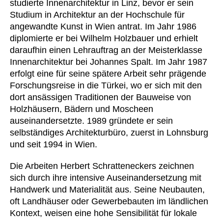
studierte Innenarchitektur in Linz, bevor er sein
Finnland
(FI)
Studium in Architektur an der Hochschule für
Frankreich
(FR)
angewandte Kunst in Wien antrat. Im Jahr 1986
Ghana
(GH)
diplomierte er bei Wilhelm Holzbauer und erhielt
Griechenland
(GR)
daraufhin einen Lehrauftrag an der Meisterklasse
Großbritannien
Innenarchitektur bei Johannes Spalt. Im Jahr 1987
(GB)
erfolgt eine für seine spätere Arbeit sehr prägende
Guinea
(GN)
Forschungsreise in die Türkei, wo er sich mit den
Hongkong
(HK)
dort ansässigen Traditionen der Bauweise von
Indien
(IN)
Holzhäusern, Bädern und Moscheen
Indonesien
(ID)
auseinandersetzte. 1989 gründete er sein
Iran
selbständiges Architekturbüro, zuerst in Lohnsburg
(IR)
und seit 1994 in Wien.
Irland
(IE)
Israel
(IL)
Die Arbeiten Herbert Schratteneckers zeichnen
Italien
(IT)
sich durch ihre intensive Auseinandersetzung mit
Japan
Handwerk und Materialität aus. Seine Neubauten,
(JP)
oft Landhäuser oder Gewerbebauten im ländlichen
Jordanien
(JO)
Kontext, weisen eine hohe Sensibilität für lokale
Kanada
(CA)