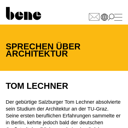
WÄHLEN SIE IHREN
MARKT
SPRECHEN ÜBER
ARCHITEKTUR
Armenien
(AM)
Australien
(AU)
Bahrain
(BH)
Belgien
(BE)
TOM LECHNER
Bulgarien
(BG)
China
(CN)
Der gebürtige Salzburger Tom Lechner absolvierte
Deutschland
(DE)
sein Studium der Architektur an der TU-Graz.
Dänemark
(DK)
Seine ersten beruflichen Erfahrungen sammelte er
Elfenbeinküste
in Berlin, kehrte jedoch bald der deutschen
(CI)