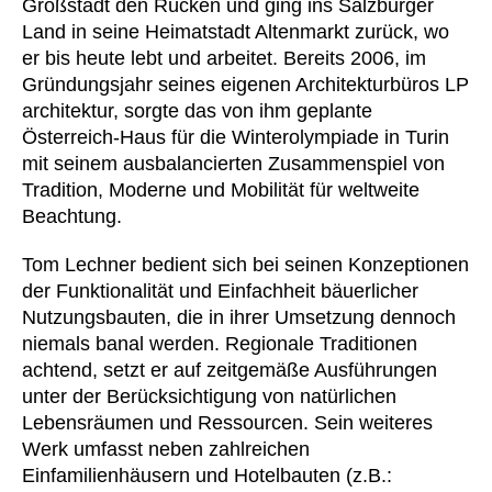
Großstadt den Rücken und ging ins Salzburger
Finnland
(FI)
Land in seine Heimatstadt Altenmarkt zurück, wo
Frankreich
(FR)
er bis heute lebt und arbeitet. Bereits 2006, im
Ghana
(GH)
Gründungsjahr seines eigenen Architekturbüros LP
Griechenland
(GR)
architektur, sorgte das von ihm geplante
Großbritannien
Österreich-Haus für die Winterolympiade in Turin
(GB)
mit seinem ausbalancierten Zusammenspiel von
Guinea
(GN)
Tradition, Moderne und Mobilität für weltweite
Hongkong
(HK)
Beachtung.
Indien
(IN)
Indonesien
Tom Lechner bedient sich bei seinen Konzeptionen
(ID)
der Funktionalität und Einfachheit bäuerlicher
Iran
(IR)
Nutzungsbauten, die in ihrer Umsetzung dennoch
Irland
(IE)
niemals banal werden. Regionale Traditionen
Israel
(IL)
achtend, setzt er auf zeitgemäße Ausführungen
Italien
(IT)
unter der Berücksichtigung von natürlichen
Japan
Lebensräumen und Ressourcen. Sein weiteres
(JP)
Werk umfasst neben zahlreichen
Jordanien
(JO)
Einfamilienhäusern und Hotelbauten (z.B.:
Kanada
(CA)