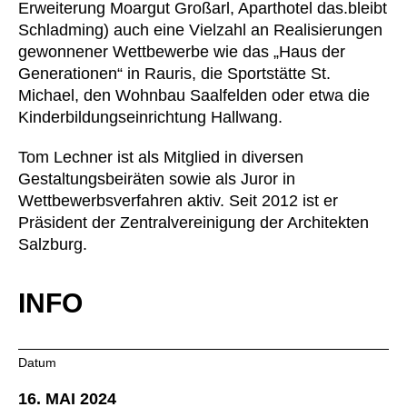
Erweiterung Moargut Großarl, Aparthotel das.bleibt
Kasachstan
(KZ)
Schladming) auch eine Vielzahl an Realisierungen
Kenia
(KE)
gewonnener Wettbewerbe wie das „Haus der
Generationen“ in Rauris, die Sportstätte St.
Kroatien
(HR)
Michael, den Wohnbau Saalfelden oder etwa die
Kuwait
(KW)
Kinderbildungseinrichtung Hallwang.
Lettland
(LV)
Liechtenstein
(LI)
Tom Lechner ist als Mitglied in diversen
Gestaltungsbeiräten sowie als Juror in
Litauen
(LT)
Wettbewerbsverfahren aktiv. Seit 2012 ist er
Luxemburg
(LU)
Präsident der Zentralvereinigung der Architekten
Malaysia
(MY)
Salzburg.
Marokko
(MA)
Mauretanien
(MR)
INFO
Neuseeland
(NZ)
Niederlande
(NL)
Nigeria
Datum
(NG)
Nordirland (UK)
(GB)
16. MAI 2024