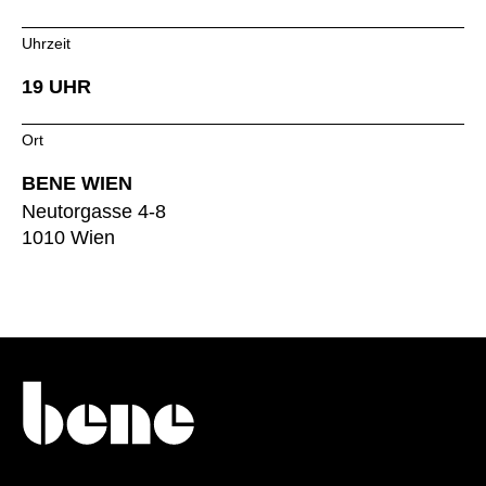
Norwegen
(NO)
Oman
Uhrzeit
(OM)
Philippinen
(PH)
19 UHR
Polen
(PL)
Portugal
(PT)
Ort
Qatar
(QA)
BENE WIEN
Rest der Welt
()
Neutorgasse 4-8
Rumänien
(RO)
1010 Wien
Russland
(RU)
Saudi-Arabien
(SA)
Schweden
(SE)
Schweiz
(CH)
Senegal
(SN)
Serbien
(RS)
Singapur
(SG)
Slowakei
(SK)