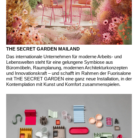
Slowenien
(SI)
Spanien
(ES)
Südafrika
(ZA)
Südkorea
(KR)
Taiwan
(TW)
THE SECRET GARDEN MAILAND
Tansania
(TZ)
Das internationale Unternehmen für moderne Arbeits- und
Thailand
(TH)
Lebenswelten steht für eine gelungene Symbiose aus
Büromöbeln, Raumplanung, modernen Architekturkonzepten
Tschechische Republik
(CZ)
und Innovationskraft – und schafft im Rahmen der Fuorisalone
mit THE SECRET GARDEN eine ganz neue Installation, in der
Tunesien
(TN)
Kontemplation mit Kunst und Komfort zusammenspielen.
Ukraine
(UA)
Ungarn
(HU)
Vereinigte Arabische Emirate
(AE)
Weißrussland
(BY)
Ägypten
(EG)
Österreich
(AT)