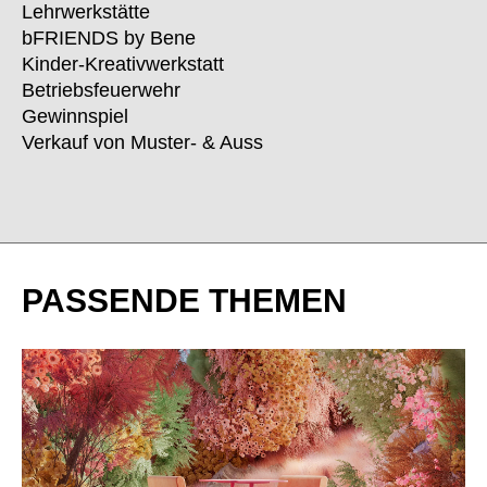
Norwegen
Lehrwerkstätte
(NO)
bFRIENDS by Bene
Oman
(OM)
Kinder-Kreativwerkstatt
Philippinen
(PH)
Betriebsfeuerwehr
Polen
(PL)
Gewinnspiel
Portugal
(PT)
Verkauf von Muster- & Auss
Qatar
(QA)
Rest der Welt
()
Rumänien
(RO)
Russland
(RU)
PASSENDE THEMEN
Saudi-Arabien
(SA)
Schweden
(SE)
Schweiz
(CH)
Senegal
(SN)
Serbien
(RS)
Singapur
(SG)
Slowakei
(SK)