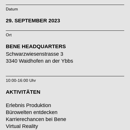
Kasachstan
(KZ)
Datum
Kenia
(KE)
29. SEPTEMBER 2023
Kroatien
(HR)
Kuwait
(KW)
Ort
Lettland
(LV)
BENE HEADQUARTERS
Liechtenstein
(LI)
Schwarzwiesenstrasse 3
Litauen
(LT)
3340 Waidhofen an der Ybbs
Luxemburg
(LU)
Malaysia
(MY)
10:00-16:00 Uhr
Marokko
(MA)
Mauretanien
(MR)
AKTIVITÄTEN
Neuseeland
(NZ)
Erlebnis Produktion
Niederlande
(NL)
Bürowelten entdecken
Nigeria
(NG)
Karrierechancen bei Bene
Nordirland (UK)
(GB)
Virtual Reality