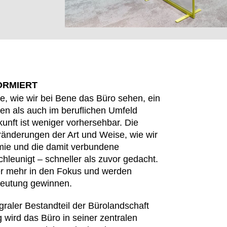
ORMIERT
, wie wir bei Bene das Büro sehen, ein
ten als auch im beruflichen Umfeld
kunft ist weniger vorhersehbar. Die
eränderungen der Art und Weise, wie wir
emie und die damit verbundene
EN SIE IHREN 
leunigt – schneller als zuvor gedacht.
r mehr in den Fokus und werden
deutung gewinnen.
raler Bestandteil der Bürolandschaft
Jordanien
Res
 wird das Büro in seiner zentralen
(JO)