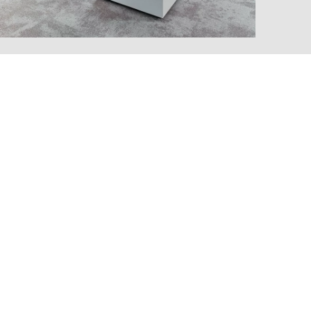
MARKT
t der Welt
()