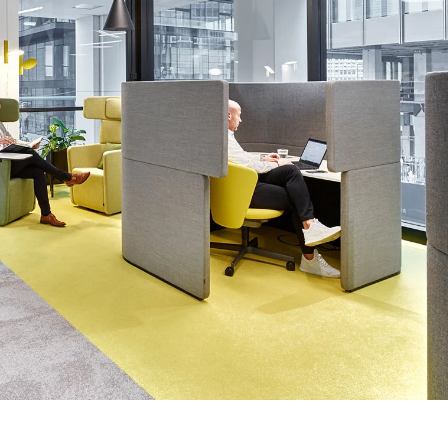
Norwegen
Tsc
(NO)
Oman
Tu
(OM)
Philippinen
Uk
(PH)
Polen
Un
(PL)
Portugal
Ver
(PT)
(AE
Qatar
(QA)
We