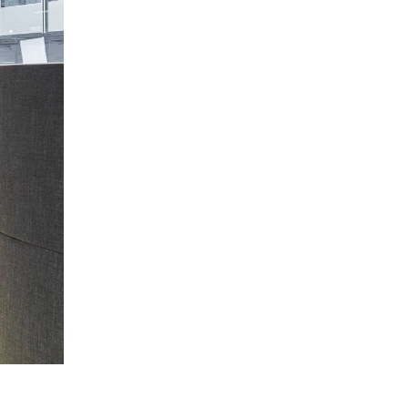
hechische Republik
(CZ)
nesien
(TN)
raine
(UA)
garn
(HU)
einigte Arabische Emirate
)
ißrussland
(BY)