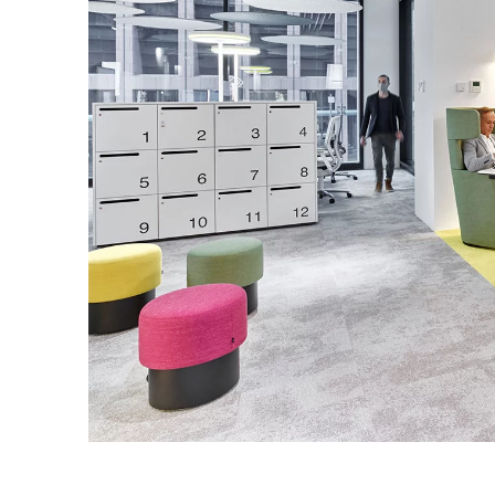
Indonesien
(ID)
Iran
(IR)
Irland
(IE)
Israel
(IL)
Italien
(IT)
Japan
(JP)
Ägypten
(EG)
Österreich
(AT)