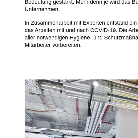
Bedeutung gestärkt. Mehr denn je wird das Bü
Australien
(AU)
Unternehmen.
Bahrain
(BH)
Belgien
(BE)
In Zusammenarbeit mit Experten entstand ein b
Bulgarien
das Arbeiten mit und nach COVID-19. Die Arbei
(BG)
aller notwendigen Hygiene- und Schutzmaßna
China
(CN)
Mitarbeiter vorbereiten.
Deutschland
(DE)
Dänemark
(DK)
Elfenbeinküste
(CI)
Finnland
(FI)
Frankreich
(FR)
Ghana
(GH)
Griechenland
(GR)
Großbritannien
(GB)
Guinea
(GN)
Hongkong
(HK)
Indien
(IN)