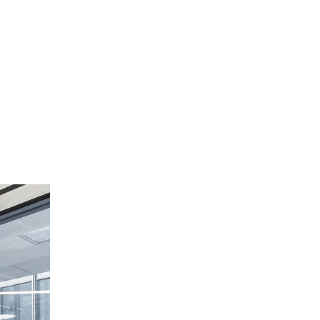
mänien
(RO)
ssland
(RU)
udi-Arabien
(SA)
hweden
(SE)
hweiz
(CH)
negal
(SN)
rbien
(RS)
ngapur
(SG)
owakei
(SK)
owenien
(SI)
anien
(ES)
afrika
(ZA)
dkorea
(KR)
iwan
(TW)
nsania
(TZ)
ailand
(TH)