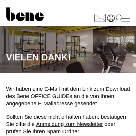
WÄHLEN SIE IHREN
MARKT
VIELEN DANK!
Armenien
(AM)
Australien
(AU)
Bahrain
(BH)
Belgien
(BE)
Wir haben eine E-Mail mit dem Link zum Download
Bulgarien
(BG)
des Bene OFFICE GUIDEs an die von Ihnen
China
angegebene E-Mailadresse gesendet.
(CN)
Deutschland
(DE)
Sollten Sie diese nicht erhalten haben, bestätigen
Dänemark
(DK)
Sie bitte die
Anmeldung zum Newsletter
oder
Elfenbeinküste
(CI)
prüfen Sie Ihren Spam Ordner.