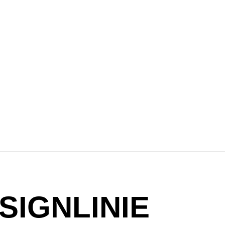
Green
Light grey
Navy
Terracotta
Wild sage
SIGNLINIE