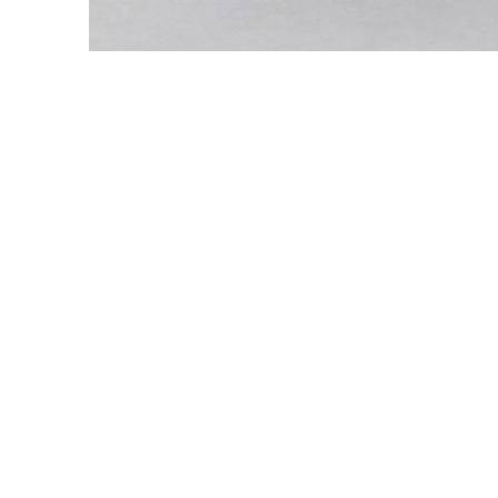
Indonesien
(ID)
Iran
(IR)
Irland
(IE)
Israel
(IL)
Italien
(IT)
Japan
(JP)
Ägypten
(EG)
Österreich
(AT)