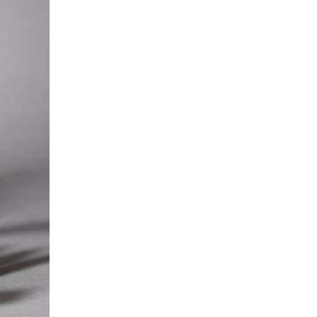
mänien
(RO)
ssland
(RU)
udi-Arabien
(SA)
hweden
(SE)
hweiz
(CH)
negal
(SN)
rbien
(RS)
ngapur
(SG)
owakei
(SK)
owenien
(SI)
anien
(ES)
afrika
(ZA)
dkorea
(KR)
iwan
(TW)
nsania
(TZ)
ailand
(TH)