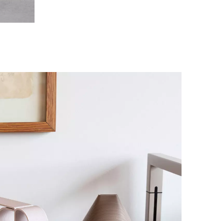
hechische Republik
(CZ)
nesien
(TN)
raine
(UA)
garn
(HU)
einigte Arabische Emirate
)
ißrussland
(BY)