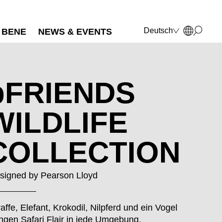
Deutsch
BENE
NEWS & EVENTS
English
Français
Polski
Italiano
bFRIENDS
WILDLIFE
COLLECTION
signed by
Pearson Lloyd
raffe, Elefant, Krokodil, Nilpferd und ein Vogel
ingen Safari Flair in jede Umgebung.