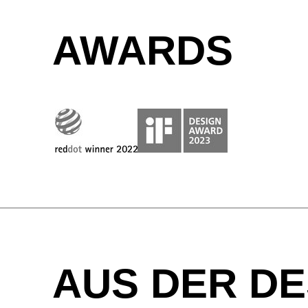
Anthracite
Apricot
Clay
AWARDS
Plum
Raspberry
Soft Blue
AUS DER DE