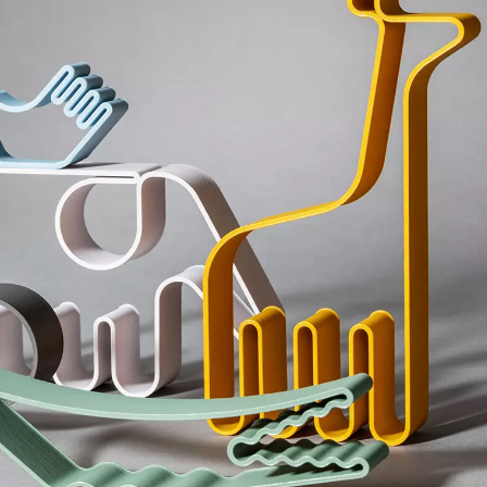
Kanada
Ru
(CA)
Kasachstan
Ru
(KZ)
Kenia
Sa
(KE)
Kroatien
Sc
(HR)
Kuwait
Sc
(KW)
Lettland
Se
(LV)
Liechtenstein
Se
(LI)
Litauen
Si
(LT)
Luxemburg
Sl
(LU)
Malaysia
Sl
(MY)
Marokko
Sp
(MA)
Mauretanien
Süd
(MR)
Neuseeland
Sü
(NZ)
Niederlande
Ta
(NL)
Nigeria
Ta
(NG)
Nordirland (UK)
Th
(GB)