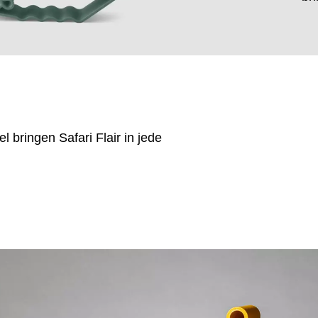
el bringen Safari Flair in jede
EN SIE IHREN 
Jordanien
Res
(JO)