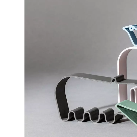
Australien
(AU)
Bahrain
(BH)
Belgien
(BE)
Bulgarien
(BG)
China
(CN)
Deutschland
(DE)
Dänemark
(DK)
Elfenbeinküste
(CI)
Finnland
(FI)
Frankreich
(FR)
Ghana
(GH)
Griechenland
(GR)
Großbritannien
(GB)
Guinea
(GN)
Hongkong
(HK)
Indien
(IN)