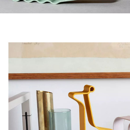
Norwegen
Tsc
(NO)
Oman
Tu
(OM)
Philippinen
Uk
(PH)
Polen
Un
(PL)
Portugal
Ver
(PT)
(AE
Qatar
(QA)
We