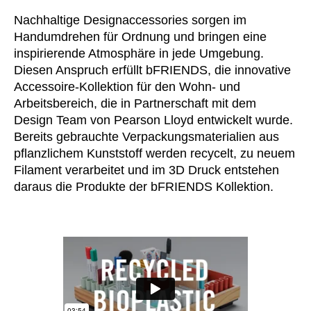
Norwegen
(NO)
Nachhaltige Designaccessories sorgen im
Oman
(OM)
Handumdrehen für Ordnung und bringen eine
Philippinen
(PH)
inspirierende Atmosphäre in jede Umgebung.
Polen
(PL)
Diesen Anspruch erfüllt bFRIENDS, die innovative
Accessoire-Kollektion für den Wohn- und
Portugal
(PT)
Arbeitsbereich, die in Partnerschaft mit dem
Qatar
(QA)
Design Team von Pearson Lloyd entwickelt wurde.
Rest der Welt
()
Bereits gebrauchte Verpackungsmaterialien aus
Rumänien
(RO)
pflanzlichem Kunststoff werden recycelt, zu neuem
Russland
Filament verarbeitet und im 3D Druck entstehen
(RU)
daraus die Produkte der bFRIENDS Kollektion.
Saudi-Arabien
(SA)
Schweden
(SE)
Schweiz
(CH)
Senegal
(SN)
Serbien
(RS)
Singapur
(SG)
Slowakei
(SK)