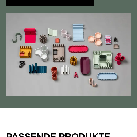
Light grey
Navy
Ochre
Pearl
PASSENDE PRODUKTE