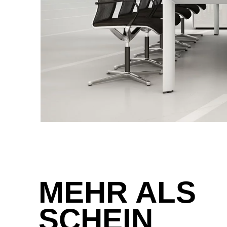
Indonesien
(ID)
Iran
(IR)
Irland
(IE)
Israel
(IL)
Italien
(IT)
Japan
(JP)
Ägypten
(EG)
Österreich
(AT)
MEHR ALS
SCHEIN