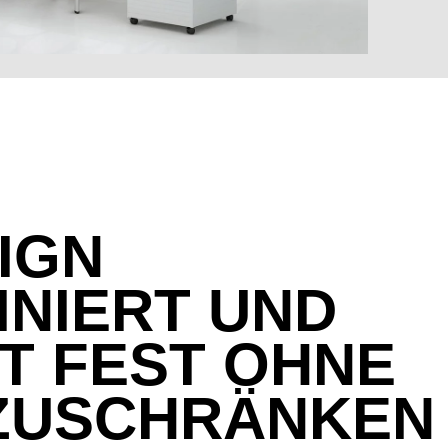
DESIGN
INIERT UND
MARKT
T FEST OHNE
ZUSCHRÄNKEN
t der Welt
()