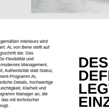
tgemäßen Interieurs wird
rt. AL von Bene stellt auf
sschritt dar. Das
​​​​​​​
 Flexibilität und
ein modernes Management.
DEF
, Authentizität statt Status,
EN SIE IHREN 
ement-Programm AL
nliche Details, hochwertige
LEG
eichtigkeit, Klarheit und
rogramm Manager an, die
EIN
 das mit technischer
Jordanien
Res
(JO)
eugt.