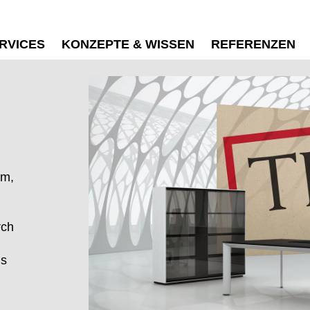
RVICES
KONZEPTE & WISSEN
REFERENZEN
um,
rch
ns