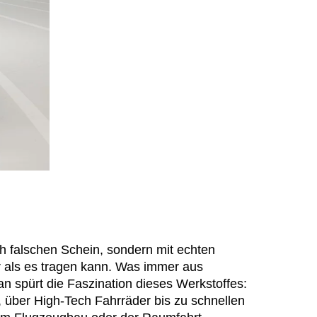
hechische Republik
(CZ)
nesien
(TN)
raine
(UA)
garn
(HU)
einigte Arabische Emirate
)
ißrussland
(BY)
ch falschen Schein, sondern mit echten
 als es tragen kann. Was immer aus
an spürt die Faszination dieses Werkstoffes:
, über High-Tech Fahrräder bis zu schnellen