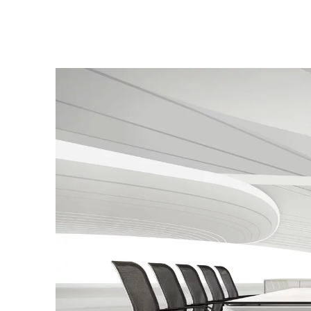
Australien
(AU)
Bahrain
(BH)
Belgien
(BE)
Bulgarien
(BG)
China
(CN)
Deutschland
(DE)
Dänemark
(DK)
Elfenbeinküste
(CI)
Finnland
(FI)
Frankreich
(FR)
Ghana
(GH)
Griechenland
(GR)
Großbritannien
(GB)
Guinea
(GN)
Hongkong
(HK)
Indien
(IN)