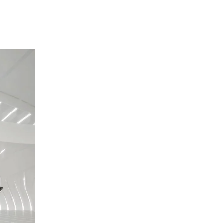
mänien
(RO)
ssland
(RU)
udi-Arabien
(SA)
hweden
(SE)
hweiz
(CH)
negal
(SN)
rbien
(RS)
ngapur
(SG)
owakei
(SK)
owenien
(SI)
anien
(ES)
afrika
(ZA)
dkorea
(KR)
iwan
(TW)
nsania
(TZ)
ailand
(TH)