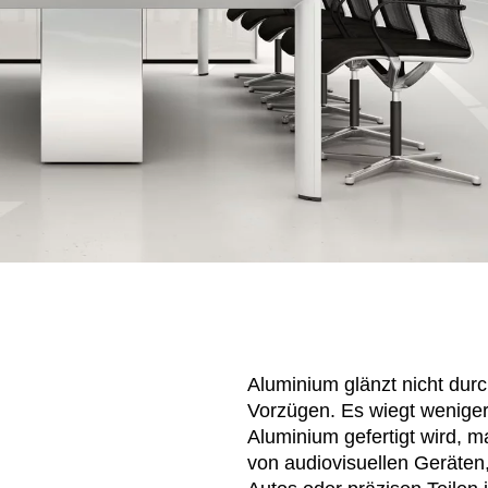
Norwegen
Tsc
(NO)
Oman
Tu
(OM)
Philippinen
Uk
(PH)
Polen
Un
(PL)
Portugal
Ver
(PT)
(AE
Qatar
(QA)
We
Aluminium glänzt nicht dur
Vorzügen. Es wiegt weniger
Aluminium gefertigt wird, m
von audiovisuellen Geräten