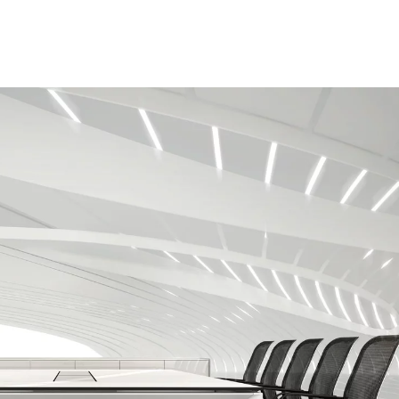
Kanada
Ru
(CA)
Kasachstan
Ru
(KZ)
Kenia
Sa
(KE)
Kroatien
Sc
(HR)
Kuwait
Sc
(KW)
Lettland
Se
(LV)
Liechtenstein
Se
(LI)
Litauen
Si
(LT)
Luxemburg
Sl
(LU)
Malaysia
Sl
(MY)
Marokko
Sp
(MA)
Mauretanien
Süd
(MR)
Neuseeland
Sü
(NZ)
Niederlande
Ta
(NL)
Nigeria
Ta
(NG)
Nordirland (UK)
Th
(GB)