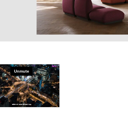
EN SIE IHREN 
Jordanien
Res
(JO)