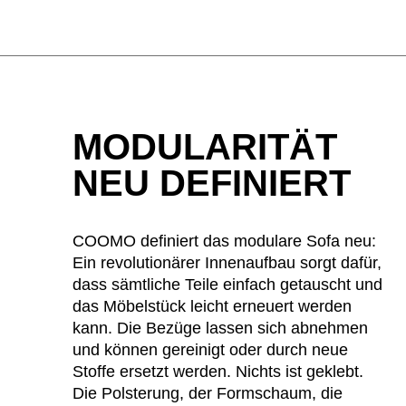
Indonesien
(ID)
Iran
(IR)
Irland
(IE)
Israel
(IL)
Italien
(IT)
MODULARITÄT
Japan
(JP)
NEU DEFINIERT
COOMO definiert das modulare Sofa neu:
Ein revolutionärer Innenaufbau sorgt dafür,
Ägypten
(EG)
dass sämtliche Teile einfach getauscht und
Österreich
(AT)
das Möbelstück leicht erneuert werden
kann. Die Bezüge lassen sich abnehmen
und können gereinigt oder durch neue
Stoffe ersetzt werden. Nichts ist geklebt.
Die Polsterung, der Formschaum, die