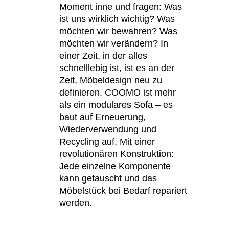
mänien
(RO)
Moment inne und fragen: Was
ist uns wirklich wichtig? Was
ssland
(RU)
möchten wir bewahren? Was
udi-Arabien
(SA)
möchten wir verändern? In
hweden
(SE)
einer Zeit, in der alles
hweiz
(CH)
schnelllebig ist, ist es an der
negal
Zeit, Möbeldesign neu zu
(SN)
definieren. COOMO ist mehr
rbien
(RS)
als ein modulares Sofa – es
ngapur
(SG)
baut auf Erneuerung,
owakei
(SK)
Wiederverwendung und
owenien
(SI)
Recycling auf. Mit einer
anien
revolutionären Konstruktion:
(ES)
Jede einzelne Komponente
afrika
(ZA)
kann getauscht und das
dkorea
(KR)
Möbelstück bei Bedarf repariert
iwan
(TW)
werden.
nsania
(TZ)
ailand
(TH)