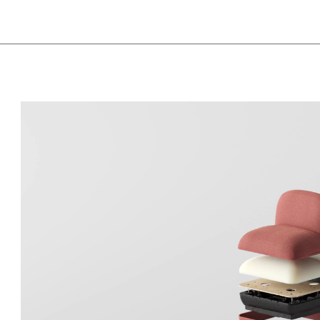
Norwegen
Tsc
(NO)
Oman
Tu
(OM)
Philippinen
Uk
(PH)
Polen
Un
(PL)
Portugal
Ver
(PT)
(AE
Qatar
(QA)
We