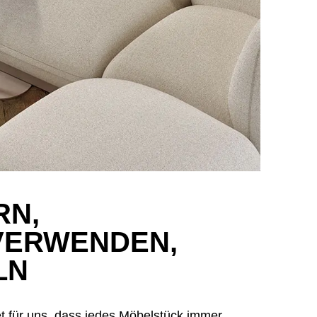
RN,
VERWENDEN,
LN
et für uns, dass jedes Möbelstück immer