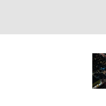
WÄHL
Armenien
(AM)