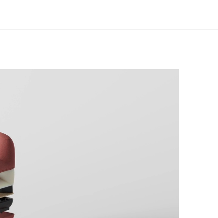
hechische Republik
(CZ)
nesien
(TN)
raine
(UA)
garn
(HU)
einigte Arabische Emirate
)
ißrussland
(BY)