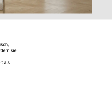
MARKT
t der Welt
()
mänien
(RO)
usch,
ssland
(RU)
dern sie
udi-Arabien
(SA)
hweden
t als
(SE)
hweiz
(CH)
negal
(SN)
rbien
(RS)
ngapur
(SG)
owakei
(SK)
owenien
(SI)