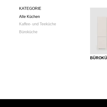
Ghana
(GH)
Griechenland
(GR)
KATEGORIE
Großbritannien
(GB)
Alle Küchen
Guinea
(GN)
Kaffee- und Teeküche
Hongkong
(HK)
Büroküche
Indien
(IN)
Indonesien
(ID)
Iran
(IR)
Irland
(IE)
BÜROK
Israel
(IL)
Italien
(IT)
Japan
(JP)