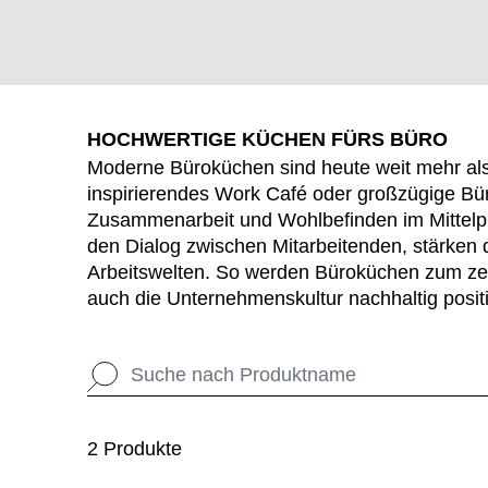
WÄHL
HOCHWERTIGE KÜCHEN FÜRS BÜRO
Armenien
(AM)
Moderne Büroküchen sind heute weit mehr al
Australien
(AU)
inspirierendes Work Café oder großzügige Bür
Bahrain
(BH)
Zusammenarbeit und Wohlbefinden im Mittelpu
Belgien
(BE)
den Dialog zwischen Mitarbeitenden, stärken
Bulgarien
Arbeitswelten. So werden Büroküchen zum zentr
(BG)
auch die Unternehmenskultur nachhaltig positi
China
(CN)
Deutschland
(DE)
Dänemark
(DK)
Elfenbeinküste
(CI)
Finnland
(FI)
2 Produkte
Frankreich
(FR)