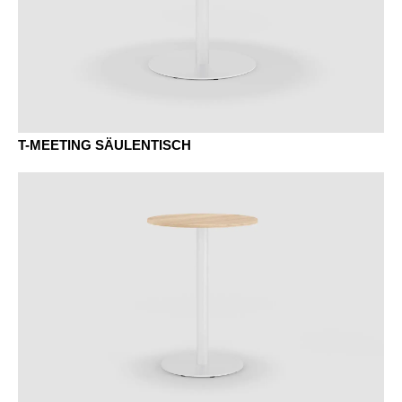
EF Eiche Natur
EG Eiche Grau
T-MEETING SÄULENTISCH
ER Eiche Amaretto
EV Eiche Vulkano