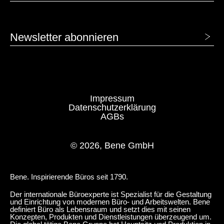
Newsletter abonnieren
Impressum
Datenschutzerklärung
AGBs
MBK Buche Klassik
MC Canvas
© 2026, Bene GmbH
MD Urban Grau
MEK Eiche Kendal
MH Steingrau
MNP Nuss Pavia
Bene. Inspirierende Büros seit 1790.
Der internationale Büroexperte ist Spezialist für die Gestaltung
und Einrichtung von modernen Büro- und Arbeitswelten. Bene
MP Platin
MQ Office Weiß
definiert Büro als Lebensraum und setzt dies mit seinen
Konzepten, Produkten und Dienstleistungen überzeugend um.