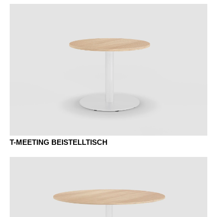
T-MEETING BESPRECHUNGSTISCH EINTEILIG
RECHTECKIG WORKBENCH GESTELL
T-MEETING BESPRECHUNGSTISCH EINTEILIG
RECHTECKIG
AK Kanad.Ahorn
BG Buche Grau
T-MEETING BESPRECHUNGSTISCH MEHRTEILIG
BOOTSFORM
T-MEETING BESPRECHUNGSTISCH MEHRTEILIG OVAL
T-MEETING SÄULENTISCH RUND
T-MEETING SÄULENTISCH RECHTECKIG
T-MEETING BEISTELLTISCH
BJ Bambus
BU Buche Natur