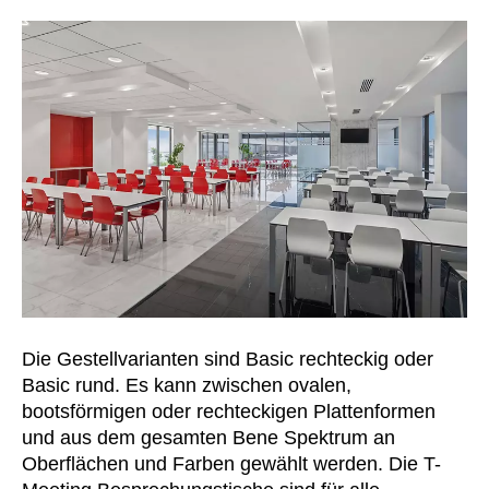
Norwegen
(NO)
Oman
(OM)
Philippinen
(PH)
Polen
(PL)
Portugal
(PT)
Qatar
(QA)
Rest der Welt
()
Rumänien
(RO)
Russland
(RU)
Saudi-Arabien
(SA)
Schweden
(SE)
Die Gestellvarianten sind Basic rechteckig oder
Schweiz
(CH)
Basic rund. Es kann zwischen ovalen,
Senegal
(SN)
bootsförmigen oder rechteckigen Plattenformen
Serbien
(RS)
und aus dem gesamten Bene Spektrum an
Singapur
(SG)
Oberflächen und Farben gewählt werden. Die T-
Slowakei
(SK)