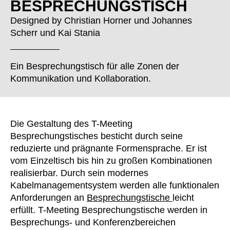
BESPRECHUNGSTISCH
Finnland
(FI)
Frankreich
(FR)
Designed by
Christian Horner
und
Johannes
Scherr
und
Kai Stania
Ghana
(GH)
Griechenland
(GR)
Großbritannien
(GB)
Ein Besprechungstisch für alle Zonen der
Guinea
Kommunikation und Kollaboration.
(GN)
Hongkong
(HK)
Indien
(IN)
Indonesien
Die Gestaltung des T-Meeting
(ID)
Besprechungstisches besticht durch seine
Iran
(IR)
reduzierte und prägnante Formensprache. Er ist
Irland
(IE)
vom Einzeltisch bis hin zu großen Kombinationen
Israel
(IL)
realisierbar. Durch sein modernes
Italien
(IT)
Kabelmanagementsystem werden alle funktionalen
Japan
Anforderungen an
Besprechungstische
leicht
(JP)
erfüllt. T-Meeting Besprechungstische werden in
Jordanien
(JO)
Besprechungs- und Konferenzbereichen
Kanada
(CA)