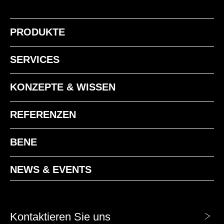
PRODUKTE
NF Amerik.Nuss
SERVICES
MELAMIN - MELAMIN
KONZEPTE & WISSEN
MA Aluminium
REFERENZEN
BENE
NEWS & EVENTS
EZ Eiche Vicenza
Kontaktieren Sie uns
MAK Ahorn Klassik
MB Basalt