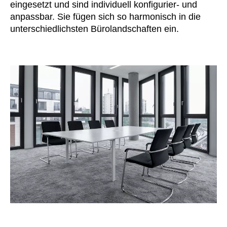
eingesetzt und sind individuell konfigurier- und
Kasachstan
(KZ)
anpassbar. Sie fügen sich so harmonisch in die
Kenia
(KE)
unterschiedlichsten Bürolandschaften ein.
Kroatien
(HR)
Kuwait
(KW)
Lettland
(LV)
Liechtenstein
(LI)
Litauen
(LT)
Luxemburg
(LU)
Malaysia
(MY)
Marokko
(MA)
Mauretanien
(MR)
Neuseeland
(NZ)
Niederlande
(NL)
Nigeria
(NG)
Nordirland (UK)
(GB)