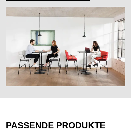
AK Kanad.Ahorn
BG Buche Grau
BJ Bambus
BU Buche Natur
EF Eiche Natur
EG Eiche Grau
PASSENDE PRODUKTE