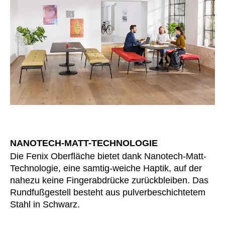
Kasachstan
(KZ)
Kenia
(KE)
Kroatien
(HR)
Kuwait
(KW)
Lettland
(LV)
Liechtenstein
(LI)
Litauen
(LT)
Luxemburg
(LU)
Malaysia
(MY)
Marokko
NANOTECH-MATT-TECHNOLOGIE
(MA)
Die Fenix Oberfläche bietet dank Nanotech-Matt-
Mauretanien
(MR)
Technologie, eine samtig-weiche Haptik, auf der
Neuseeland
(NZ)
nahezu keine Fingerabdrücke zurückbleiben. Das
Niederlande
(NL)
Rundfußgestell besteht aus pulverbeschichtetem
Nigeria
(NG)
Stahl in Schwarz.
Nordirland (UK)
(GB)