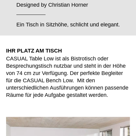
Finnland
(FI)
Designed by
Christian Horner
Frankreich
(FR)
Ghana
(GH)
Ein Tisch in Sitzhöhe, schlicht und elegant.
Griechenland
(GR)
Großbritannien
(GB)
Guinea
(GN)
IHR PLATZ AM TISCH
Hongkong
(HK)
CASUAL Table Low ist als Bistrotisch oder
Indien
(IN)
Besprechungstisch nutzbar und steht in der Höhe
Indonesien
von 74 cm zur Verfügung. Der perfekte Begleiter
(ID)
für die CASUAL Bench Low. Mit den
Iran
(IR)
unterschiedlichen Ausführungen können passende
Irland
(IE)
Räume für jede Aufgabe gestaltet werden.
Israel
(IL)
Italien
(IT)
Japan
(JP)
Jordanien
(JO)
Kanada
(CA)