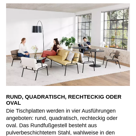
Norwegen
(NO)
Oman
(OM)
Philippinen
(PH)
Polen
(PL)
Portugal
(PT)
Qatar
(QA)
Rest der Welt
()
Rumänien
(RO)
Russland
(RU)
Saudi-Arabien
(SA)
Schweden
(SE)
RUND, QUADRATISCH, RECHTECKIG ODER
Schweiz
(CH)
OVAL
Senegal
(SN)
Die Tischplatten werden in vier Ausführungen
Serbien
angeboten: rund, quadratisch, rechteckig oder
(RS)
oval. Das Rundfußgestell besteht aus
Singapur
(SG)
pulverbeschichtetem Stahl, wahlweise in den
Slowakei
(SK)