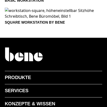
BASIC WORKSTATION
BJ Bambus
BU Buche Natur
SQUARE WORKSTATION BY BENE
EF Eiche Natur
EG Eiche Grau
EV Eiche Vulkano
PRODUKTE
ER Eiche Amaretto
SERVICES
EY Eiche Sylt
KD Kastanie Natur
KONZEPTE & WISSEN