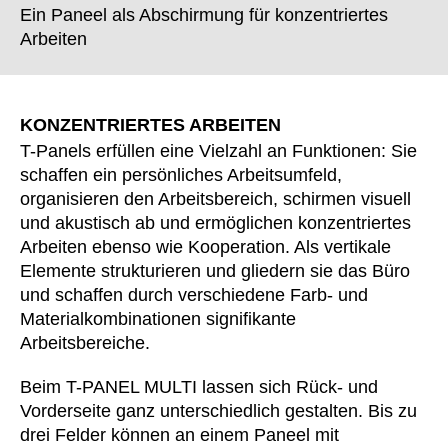
Finnland
(FI)
Ein Paneel als Abschirmung für konzentriertes
Frankreich
Arbeiten
(FR)
Ghana
(GH)
Griechenland
(GR)
Großbritannien
KONZENTRIERTES ARBEITEN
(GB)
T-Panels erfüllen eine Vielzahl an Funktionen: Sie
Guinea
(GN)
schaffen ein persönliches Arbeitsumfeld,
Hongkong
(HK)
organisieren den Arbeitsbereich, schirmen visuell
Indien
(IN)
und akustisch ab und ermöglichen konzentriertes
Indonesien
(ID)
Arbeiten ebenso wie Kooperation. Als vertikale
Iran
Elemente strukturieren und gliedern sie das Büro
(IR)
und schaffen durch verschiedene Farb- und
Irland
(IE)
Materialkombinationen signifikante
Israel
(IL)
Arbeitsbereiche.
Italien
(IT)
Japan
Beim T-PANEL MULTI lassen sich Rück- und
(JP)
Vorderseite ganz unterschiedlich gestalten. Bis zu
Jordanien
(JO)
drei Felder können an einem Paneel mit
Kanada
(CA)