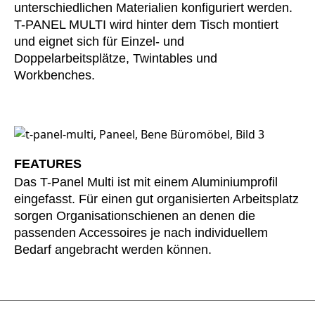
unterschiedlichen Materialien konfiguriert werden.
Kasachstan
(KZ)
T-PANEL MULTI wird hinter dem Tisch montiert
Kenia
(KE)
und eignet sich für Einzel- und
Kroatien
Doppelarbeitsplätze, Twintables und
(HR)
Workbenches.
Kuwait
(KW)
Lettland
(LV)
Liechtenstein
(LI)
Litauen
(LT)
Luxemburg
(LU)
FEATURES
Malaysia
(MY)
Das T-Panel Multi ist mit einem Aluminiumprofil
eingefasst. Für einen gut organisierten Arbeitsplatz
Marokko
(MA)
sorgen Organisationschienen an denen die
Mauretanien
(MR)
passenden Accessoires je nach individuellem
Neuseeland
(NZ)
Bedarf angebracht werden können.
Niederlande
(NL)
Nigeria
(NG)
Nordirland (UK)
(GB)