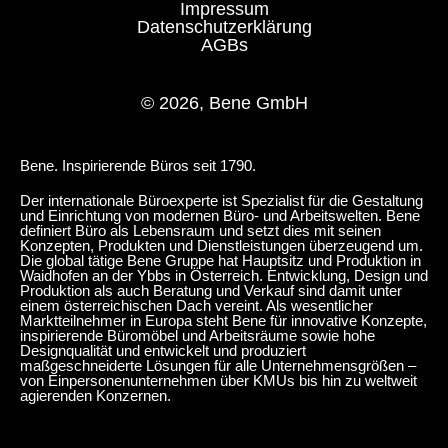
Impressum
Datenschutzerklärung
AGBs
NF Amerik.Nuss
© 2026, Bene GmbH
GLAS - GLAS LACKIERT
Bene. Inspirierende Büros seit 1790.
DS Opak Schwarz
DW Opak Weiß
Der internationale Büroexperte ist Spezialist für die Gestaltung
und Einrichtung von modernen Büro- und Arbeitswelten. Bene
definiert Büro als Lebensraum und setzt dies mit seinen
Konzepten, Produkten und Dienstleistungen überzeugend um.
Die global tätige Bene Gruppe hat Hauptsitz und Produktion in
MELAMIN - MELAMIN
Waidhofen an der Ybbs in Österreich. Entwicklung, Design und
Produktion als auch Beratung und Verkauf sind damit unter
MA Aluminium
einem österreichischen Dach vereint. Als wesentlicher
Marktteilnehmer in Europa steht Bene für innovative Konzepte,
inspirierende Büromöbel und Arbeitsräume sowie hohe
Designqualität und entwickelt und produziert
maßgeschneiderte Lösungen für alle Unternehmensgrößen –
von Einpersonenunternehmen über KMUs bis hin zu weltweit
agierenden Konzernen.