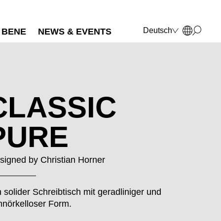
Deutsch
BENE
NEWS & EVENTS
English
Français
Polski
Italiano
CLASSIC
PURE
signed by
Christian Horner
n solider Schreibtisch mit geradliniger und
hnörkelloser Form.