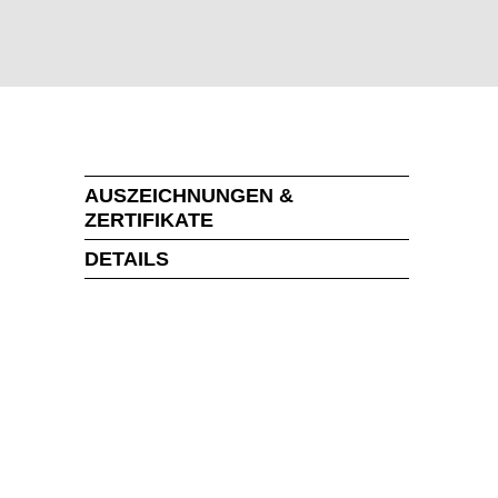
AUSZEICHNUNGEN &
ZERTIFIKATE
DETAILS
MARKT
t der Welt
()
mänien
(RO)