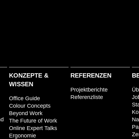
KONZEPTE &
REFERENZEN
B
WISSEN
Projektberichte
Üb
Referenzliste
Jo
Office Guide
St
Colour Concepts
Ko
Beyond Work
nd
Na
The Future of Work
Pa
Online Expert Talks
Zer
Ergonomie