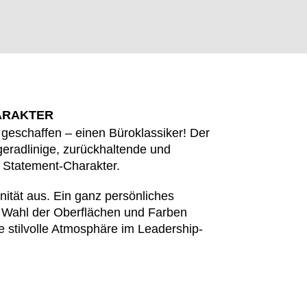
ARAKTER
eschaffen – einen Büroklassiker! Der
 geradlinige, zurückhaltende und
t Statement-Charakter.
änität aus. Ein ganz persönliches
EN SIE IHREN 
e Wahl der Oberflächen und Farben
e stilvolle Atmosphäre im Leadership-
Jordanien
Res
(JO)
Kanada
Ru
(CA)