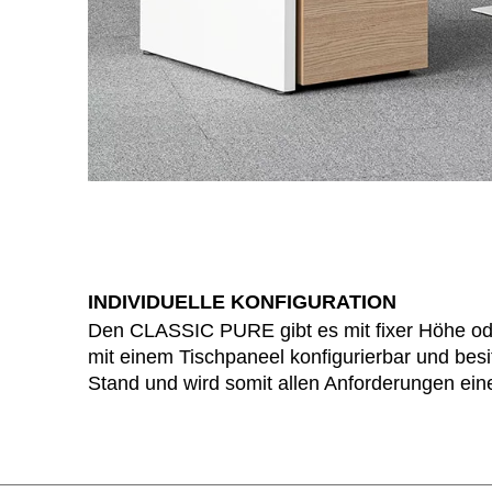
Indonesien
(ID)
Iran
(IR)
Irland
(IE)
Israel
(IL)
Italien
(IT)
Japan
(JP)
INDIVIDUELLE KONFIGURATION
Ägypten
(EG)
Den CLASSIC PURE gibt es mit fixer Höhe ode
Österreich
(AT)
mit einem Tischpaneel konfigurierbar und be
Stand und wird somit allen Anforderungen ein