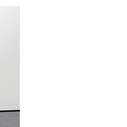
ssland
(RU)
udi-Arabien
(SA)
hweden
(SE)
hweiz
(CH)
negal
(SN)
rbien
(RS)
ngapur
(SG)
owakei
(SK)
owenien
(SI)
anien
(ES)
afrika
(ZA)
dkorea
(KR)
iwan
(TW)
nsania
(TZ)
ailand
(TH)