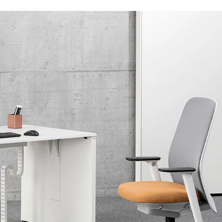
Kasachstan
Ru
(KZ)
Kenia
Sa
(KE)
Kroatien
Sc
(HR)
Kuwait
Sc
(KW)
Lettland
Se
(LV)
Liechtenstein
Se
(LI)
Litauen
Si
(LT)
Luxemburg
Sl
(LU)
Malaysia
Sl
(MY)
Marokko
Sp
(MA)
Mauretanien
Süd
(MR)
Neuseeland
Sü
(NZ)
Niederlande
Ta
(NL)
Nigeria
Ta
(NG)
Nordirland (UK)
Th
(GB)