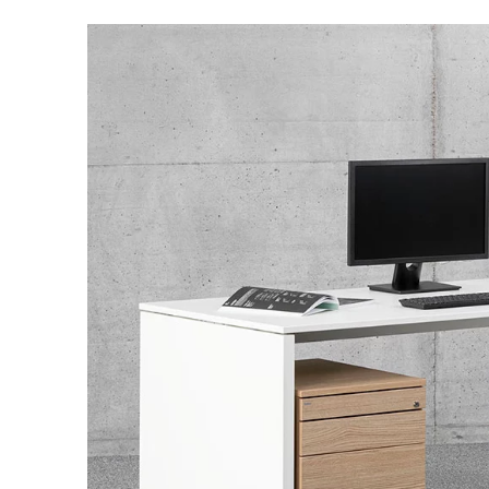
Bahrain
(BH)
Belgien
(BE)
Bulgarien
(BG)
China
(CN)
Deutschland
(DE)
Dänemark
(DK)
Elfenbeinküste
(CI)
Finnland
(FI)
Frankreich
(FR)
Ghana
(GH)
Griechenland
(GR)
Großbritannien
(GB)
Guinea
(GN)
Hongkong
(HK)
Indien
(IN)