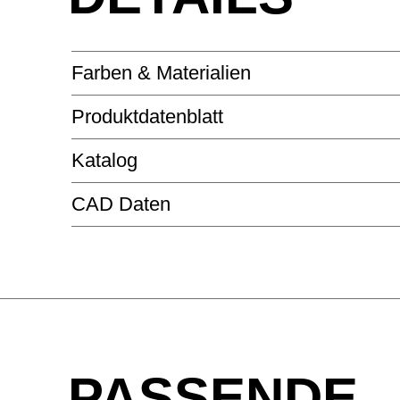
Farben & Materialien
Produktdatenblatt
FURNIER - FURNIER
Katalog
LEVEL PURE
CAD Daten
AT WORK
CLASSIC PURE RECHTECKIG
AK Kanad.Ahorn
BG Buche Grau
BJ Bambu
KD Kastanie Natur
KP Kastan
PASSENDE