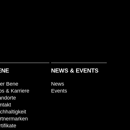
ENE
NEWS & EVENTS
er Bene
News
bs & Karriere
Events
andorte
ntakt
chhaltigkeit
rtnermarken
tifikate