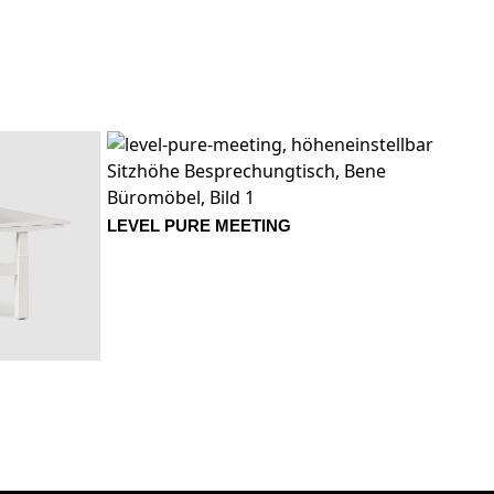
s
MD Urban Grau
MEK Eiche Kendal
LEVEL PURE MEETING
er
MSW Schneeweiß
MW Weiß
Grundfarben