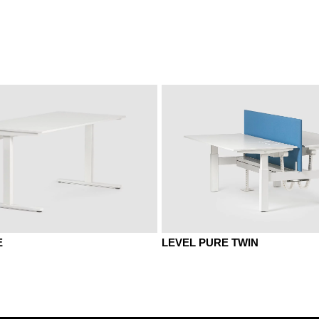
 Klassik
MB Basalt
MBK Buche Klassik
MC Canva
 Pavia
MP Platin
MQ Office Weiß
MS Schief
LEVEL PURE TWIN
E
SEIDENMATT