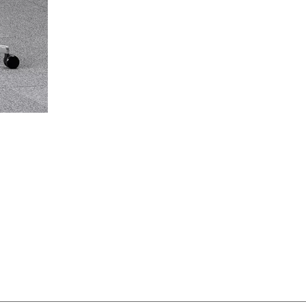
hechische Republik
(CZ)
nesien
(TN)
raine
(UA)
garn
(HU)
einigte Arabische Emirate
)
ißrussland
(BY)