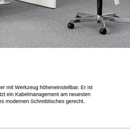
Norwegen
Tsc
(NO)
Oman
Tu
(OM)
Philippinen
Uk
(PH)
Polen
Un
(PL)
Portugal
Ver
(PT)
(AE
Qatar
(QA)
We
r mit Werkzeug höheneinstellbar. Er ist
sitzt ein Kabelmanagement am neuesten
es modernen Schreibtisches gerecht.