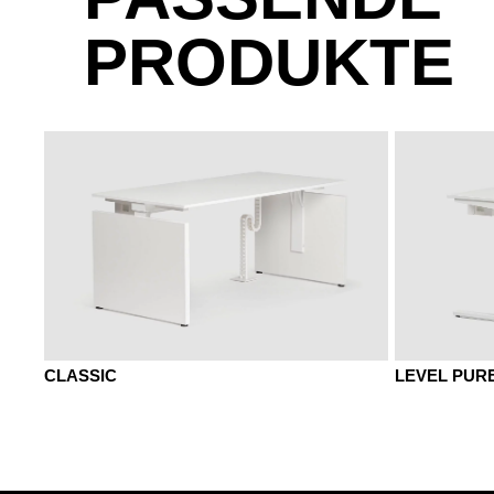
PRODUKTE
EY Eiche Sylt
MELAMIN - MELAMIN
EZ Eiche Vicenza
MA Aluminium
MAK Ahorn
MH Steingrau
MJG Jadegrün
MNP Nuss
NG Nuss Grau
TM Schlamm
LEVEL PUR
CLASSIC
PULVERBESCHICHTETE OBERFLÄCHE - 
AL Aluminium
SZ Schwarz
WI Weiß