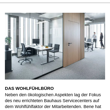
Kasachstan
(KZ)
Kenia
(KE)
Kroatien
(HR)
Kuwait
(KW)
Lettland
(LV)
Liechtenstein
(LI)
Litauen
(LT)
Luxemburg
(LU)
Malaysia
(MY)
Marokko
(MA)
Mauretanien
(MR)
Neuseeland
(NZ)
DAS WOHLFÜHLBÜRO
Niederlande
(NL)
Neben den ökologischen Aspekten lag der Fokus
Nigeria
(NG)
des neu errichteten Bauhaus Servicecenters auf
Nordirland (UK)
(GB)
dem Wohlfühlfaktor der Mitarbeitenden. Bene hat