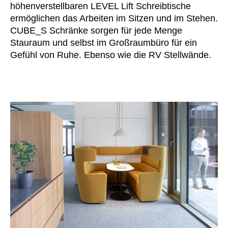
höhenverstellbaren LEVEL Lift Schreibtische
Slowenien
(SI)
ermöglichen das Arbeiten im Sitzen und im Stehen.
Spanien
(ES)
CUBE_S Schränke sorgen für jede Menge
Stauraum und selbst im Großraumbüro für ein
Südafrika
(ZA)
Gefühl von Ruhe. Ebenso wie die RV Stellwände.
Südkorea
(KR)
Taiwan
(TW)
Tansania
(TZ)
Thailand
(TH)
Tschechische Republik
(CZ)
Tunesien
(TN)
Ukraine
(UA)
Ungarn
(HU)
Vereinigte Arabische Emirate
(AE)
Weißrussland
(BY)
Ägypten
(EG)
Österreich
(AT)