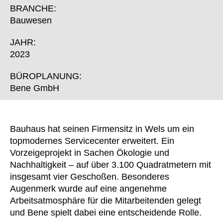
Finnland
(FI)
BRANCHE:
Frankreich
(FR)
Bauwesen
Ghana
(GH)
JAHR:
Griechenland
(GR)
2023
Großbritannien
(GB)
Guinea
BÜROPLANUNG:
(GN)
Bene GmbH
Hongkong
(HK)
Indien
(IN)
Indonesien
(ID)
Bauhaus hat seinen Firmensitz in Wels um ein
Iran
(IR)
topmodernes Servicecenter erweitert. Ein
Irland
(IE)
Vorzeigeprojekt in Sachen Ökologie und
Israel
(IL)
Nachhaltigkeit – auf über 3.100 Quadratmetern mit
insgesamt vier Geschoßen. Besonderes
Italien
(IT)
Augenmerk wurde auf eine angenehme
Japan
(JP)
Arbeitsatmosphäre für die Mitarbeitenden gelegt
Jordanien
(JO)
und Bene spielt dabei eine entscheidende Rolle.
Kanada
(CA)