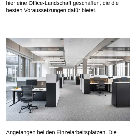
hier eine Office-Landschaft geschaffen, die die
Norwegen
(NO)
besten Voraussetzungen dafür bietet.
Oman
(OM)
Philippinen
(PH)
Polen
(PL)
Portugal
(PT)
Qatar
(QA)
Rest der Welt
()
Rumänien
(RO)
Russland
(RU)
Saudi-Arabien
(SA)
Schweden
(SE)
Schweiz
(CH)
Senegal
(SN)
Serbien
(RS)
Singapur
(SG)
Angefangen bei den Einzelarbeitsplätzen. Die
Slowakei
(SK)