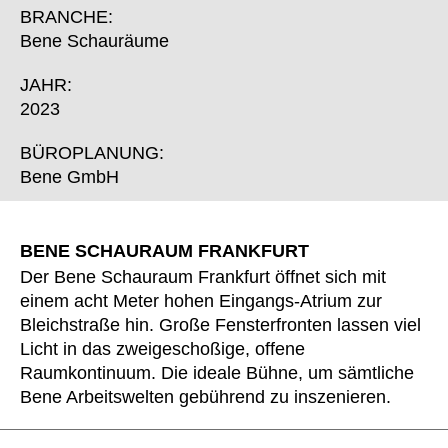
Finnland
(FI)
BRANCHE:
Frankreich
(FR)
Bene Schauräume
Ghana
(GH)
JAHR:
Griechenland
(GR)
2023
Großbritannien
(GB)
Guinea
BÜROPLANUNG:
(GN)
Bene GmbH
Hongkong
(HK)
Indien
(IN)
Indonesien
(ID)
BENE SCHAURAUM FRANKFURT
Iran
(IR)
Der Bene Schauraum Frankfurt öffnet sich mit
Irland
(IE)
einem acht Meter hohen Eingangs-Atrium zur
Bleichstraße hin. Große Fensterfronten lassen viel
Israel
(IL)
Licht in das zweigeschoßige, offene
Italien
(IT)
Raumkontinuum. Die ideale Bühne, um sämtliche
Japan
(JP)
Bene Arbeitswelten gebührend zu inszenieren.
Jordanien
(JO)
Kanada
(CA)