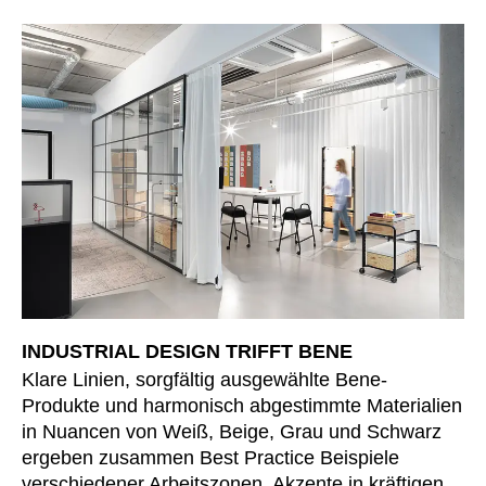
Kasachstan
(KZ)
Kenia
(KE)
Kroatien
(HR)
Kuwait
(KW)
Lettland
(LV)
Liechtenstein
(LI)
Litauen
(LT)
Luxemburg
(LU)
Malaysia
(MY)
Marokko
(MA)
Mauretanien
(MR)
INDUSTRIAL DESIGN TRIFFT BENE
Neuseeland
(NZ)
Klare Linien, sorgfältig ausgewählte Bene-
Niederlande
Produkte und harmonisch abgestimmte Materialien
(NL)
in Nuancen von Weiß, Beige, Grau und Schwarz
Nigeria
(NG)
ergeben zusammen Best Practice Beispiele
Nordirland (UK)
(GB)
verschiedener Arbeitszonen. Akzente in kräftigen