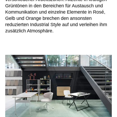
Norwegen
(NO)
Grüntönen in den Bereichen für Austausch und
Oman
(OM)
Kommunikation und einzelne Elemente in Rosé,
Philippinen
Gelb und Orange brechen den ansonsten
(PH)
reduzierten Industrial Style auf und verleihen ihm
Polen
(PL)
zusätzlich Atmosphäre.
Portugal
(PT)
Qatar
(QA)
Rest der Welt
()
Rumänien
(RO)
Russland
(RU)
Saudi-Arabien
(SA)
Schweden
(SE)
Schweiz
(CH)
Senegal
(SN)
Serbien
(RS)
Singapur
(SG)
Slowakei
(SK)