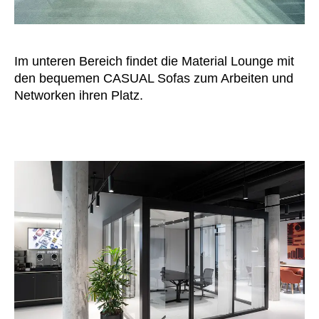
Slowenien
(SI)
Spanien
(ES)
Südafrika
Im unteren Bereich findet die Material Lounge mit
(ZA)
den bequemen CASUAL Sofas zum Arbeiten und
Südkorea
(KR)
Networken ihren Platz.
Taiwan
(TW)
Tansania
(TZ)
Thailand
(TH)
Tschechische Republik
(CZ)
Tunesien
(TN)
Ukraine
(UA)
Ungarn
(HU)
Vereinigte Arabische Emirate
(AE)
Weißrussland
(BY)
Ägypten
(EG)
Österreich
(AT)