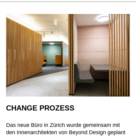
Kasachstan
(KZ)
Kenia
(KE)
Kroatien
(HR)
Kuwait
(KW)
Lettland
(LV)
Liechtenstein
(LI)
Litauen
(LT)
Luxemburg
(LU)
Malaysia
(MY)
Marokko
(MA)
Mauretanien
(MR)
Neuseeland
(NZ)
CHANGE PROZESS
Niederlande
(NL)
Nigeria
(NG)
Das neue Büro in Zürich wurde gemeinsam mit
Nordirland (UK)
(GB)
den Innenarchitekten von Beyond Design geplant