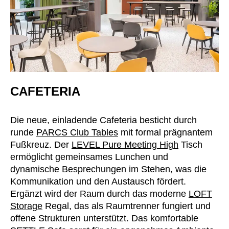
Slowenien
(SI)
Spanien
(ES)
Südafrika
(ZA)
Südkorea
(KR)
Taiwan
(TW)
Tansania
(TZ)
CAFETERIA
Thailand
(TH)
Tschechische Republik
(CZ)
Die neue, einladende Cafeteria besticht durch
Tunesien
runde
PARCS Club Tables
mit formal prägnantem
(TN)
Fußkreuz. Der
LEVEL Pure Meeting High
Tisch
Ukraine
(UA)
ermöglicht gemeinsames Lunchen und
Ungarn
(HU)
dynamische Besprechungen im Stehen, was die
Vereinigte Arabische Emirate
(AE)
Kommunikation und den Austausch fördert.
Weißrussland
(BY)
Ergänzt wird der Raum durch das moderne
LOFT
Storage
Regal, das als Raumtrenner fungiert und
Ägypten
(EG)
offene Strukturen unterstützt. Das komfortable
Österreich
(AT)