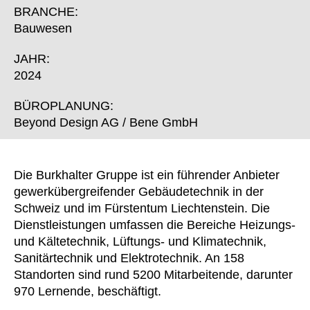
Finnland
(FI)
BRANCHE:
Frankreich
(FR)
Bauwesen
Ghana
(GH)
JAHR:
Griechenland
(GR)
2024
Großbritannien
(GB)
Guinea
BÜROPLANUNG:
(GN)
Beyond Design AG / Bene GmbH
Hongkong
(HK)
Indien
(IN)
Indonesien
(ID)
Die Burkhalter Gruppe ist ein führender Anbieter
Iran
(IR)
gewerkübergreifender Gebäudetechnik in der
Irland
(IE)
Schweiz und im Fürstentum Liechtenstein. Die
Dienstleistungen umfassen die Bereiche Heizungs-
Israel
(IL)
und Kältetechnik, Lüftungs- und Klimatechnik,
Italien
(IT)
Sanitärtechnik und Elektrotechnik. An 158
Japan
(JP)
Standorten sind rund 5200 Mitarbeitende, darunter
Jordanien
(JO)
970 Lernende, beschäftigt.
Kanada
(CA)