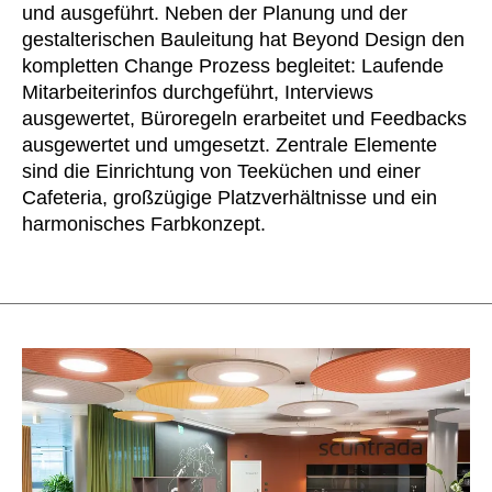
Norwegen
und ausgeführt. Neben der Planung und der
(NO)
gestalterischen Bauleitung hat Beyond Design den
Oman
(OM)
kompletten Change Prozess begleitet: Laufende
Philippinen
(PH)
Mitarbeiterinfos durchgeführt, Interviews
Polen
(PL)
ausgewertet, Büroregeln erarbeitet und Feedbacks
Portugal
(PT)
ausgewertet und umgesetzt. Zentrale Elemente
Qatar
sind die Einrichtung von Teeküchen und einer
(QA)
Cafeteria, großzügige Platzverhältnisse und ein
Rest der Welt
()
harmonisches Farbkonzept.
Rumänien
(RO)
Russland
(RU)
Saudi-Arabien
(SA)
Schweden
(SE)
Schweiz
(CH)
Senegal
(SN)
Serbien
(RS)
Singapur
(SG)
Slowakei
(SK)