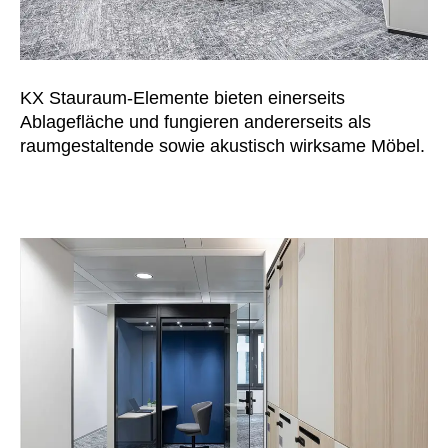
Slowenien
(SI)
Spanien
(ES)
Südafrika
(ZA)
KX Stauraum-Elemente bieten einerseits
Südkorea
(KR)
Ablagefläche und fungieren andererseits als
Taiwan
(TW)
raumgestaltende sowie akustisch wirksame Möbel.
Tansania
(TZ)
Thailand
(TH)
Tschechische Republik
(CZ)
Tunesien
(TN)
Ukraine
(UA)
Ungarn
(HU)
Vereinigte Arabische Emirate
(AE)
Weißrussland
(BY)
Ägypten
(EG)
Österreich
(AT)