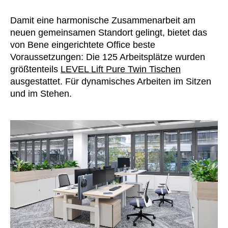
Norwegen
(NO)
Oman
Damit eine harmonische Zusammenarbeit am
(OM)
neuen gemeinsamen Standort gelingt, bietet das
Philippinen
(PH)
von Bene eingerichtete Office beste
Polen
(PL)
Voraussetzungen: Die 125 Arbeitsplätze wurden
Portugal
(PT)
größtenteils
LEVEL Lift Pure Twin Tischen
Qatar
(QA)
ausgestattet. Für dynamisches Arbeiten im Sitzen
und im Stehen.
Rest der Welt
()
Rumänien
(RO)
Russland
(RU)
Saudi-Arabien
(SA)
Schweden
(SE)
Schweiz
(CH)
Senegal
(SN)
Serbien
(RS)
Singapur
(SG)
Slowakei
(SK)