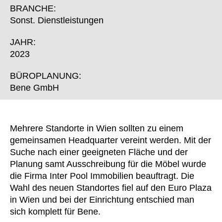
Finnland
(FI)
BRANCHE:
Frankreich
(FR)
Sonst. Dienstleistungen
Ghana
(GH)
JAHR:
Griechenland
(GR)
2023
Großbritannien
(GB)
Guinea
BÜROPLANUNG:
(GN)
Bene GmbH
Hongkong
(HK)
Indien
(IN)
Indonesien
(ID)
Mehrere Standorte in Wien sollten zu einem
Iran
(IR)
gemeinsamen Headquarter vereint werden. Mit der
Irland
(IE)
Suche nach einer geeigneten Fläche und der
Israel
(IL)
Planung samt Ausschreibung für die Möbel wurde
die Firma Inter Pool Immobilien beauftragt. Die
Italien
(IT)
Wahl des neuen Standortes fiel auf den Euro Plaza
Japan
(JP)
in Wien und bei der Einrichtung entschied man
Jordanien
(JO)
sich komplett für Bene.
Kanada
(CA)