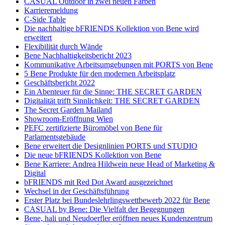
CASUAL Outdoor in zwei neuen Farben
Karrieremeldung
C-Side Table
Die nachhaltige bFRIENDS Kollektion von Bene wird
erweitert
Flexibilität durch Wände
Bene Nachhaltigkeitsbericht 2023
Kommunikative Arbeitsumgebungen mit PORTS von Bene
5 Bene Produkte für den modernen Arbeitsplatz
Geschäftsbericht 2022
Ein Abenteuer für die Sinne: THE SECRET GARDEN
Digitalität trifft Sinnlichkeit: THE SECRET GARDEN
The Secret Garden Mailand
Showroom-Eröffnung Wien
PEFC zertifizierte Büromöbel von Bene für
Parlamentsgebäude
Bene erweitert die Designlinien PORTS und STUDIO
Die neue bFRIENDS Kollektion von Bene
Bene Karriere: Andrea Hildwein neue Head of Marketing &
Digital
bFRIENDS mit Red Dot Award ausgezeichnet
Wechsel in der Geschäftsführung
Erster Platz bei Bundeslehrlingswettbewerb 2022 für Bene
CASUAL by Bene: Die Vielfalt der Begegnungen
Bene, hali und Neudoerfler eröffnen neues Kundenzentrum