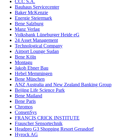
CCC S.A.
Bauhaus Servicecenter
Baker McKenzie
Energie Steiermark
Bene Salzburg
Manz Verlag
Volksbank Lüneburger Heide eG
24 Asset Management
Technological Company
Airport Lounge Sudan
Bene Köln
Montagu
Jakob Ebner Bau
Hebel Memmingen
Bene München
ANZ Australia and New Zealand Banking Group
Beijing Life Science Park
Bene Mailand
Bene Paris
Chromos
ConsenSys
FRANCIS CRICK INSTITUTE
Frauscher Sensortechnik
Headpro G3 Shopping Resort Gerasdorf
Hyrock AG