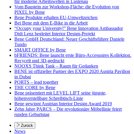
für moderne Arbeitswelten in Lustenau
Vom Baustein zur Workshop-Fläche: die Evolution von
PIXEL by Bene
Bene Produkte erhalten EU-Umweltzeichen
Bei Bene mit dem E-Bike in die Arbeit
“Occupy your University!” Bene Innovation Ambassador
Didi Lenz begleitet Interior Design-Projekt
Bene GmbH Deutschland: Neuer Geschäftsführer Daniele
Tundo
SMART OFFICE by Bene
bFRIENDS: Bene launcht erste Büro-Accessoires Kollektion.
Recycelt und 3D-gedruckt
NOOXS Think Tank – Raum für Gedanken
BENE ist offizieller Partner des EXPO 2020 Austria Pavilion
in Dubai
PORTS – lead together
THE CORE by Bene
Bene präsentiert mit LEVEL LIFT seine jüngste,
höhenverstellbare Schreibtisch-Linie
Bene gewinnt Austrian Interior Design Award 2019
Zehn Jahre PARCS – Die revolutionäre Möbellinie feiert
runden Geburtstag
Zurück
News