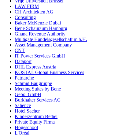
Vrije Universiteit Brüssel
LAW FIRM
CH Architekten AG
Consulting
Baker McKenzie Dubai
Bene Schauraum Hamburg
Ghana Revenue Authority
Multigate Handelsgesellschaft m.b.H.
Asset Management Company
CNT
IT Power Services GmbH
Dataport
DHL Express Austria
KOSTAL Global Business Services
Patriarche
Schmid Baugruppe
Meeting Suites by Bene
Gebol GmbH
Burkhalter Services AG
Salience
Hotel Sacher
Kinderzentrum Bethel
Private Equity Firma
Hogeschool
L'Oréal