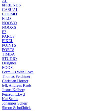
AL
bFRIENDS
CASUAL
COOMO
FILO
NOOVO
NOOXS
P2
PARCS
PIXEL
POINTS
PORTS
TIMBA
STUDIO
Designer
EOOS
Form Us With Love
Thomas Feichtner
Christian Horner
b4k Andreas Krob
Justus Kolberg
Pearson Lloyd
Kai Stania
Johannes Scherr
Simon Schoßböck