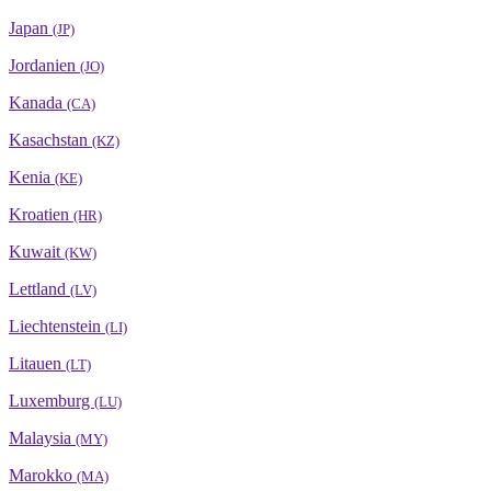
Japan
(JP)
Jordanien
(JO)
Kanada
(CA)
Kasachstan
(KZ)
Kenia
(KE)
Kroatien
(HR)
Kuwait
(KW)
Lettland
(LV)
Liechtenstein
(LI)
Litauen
(LT)
Luxemburg
(LU)
Malaysia
(MY)
Marokko
(MA)