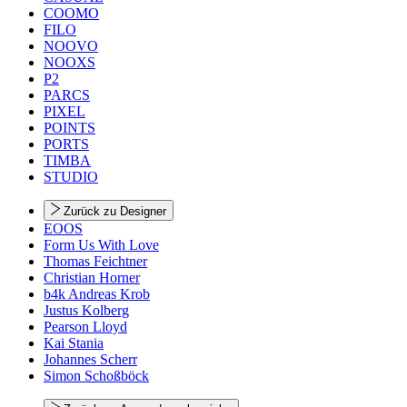
COOMO
FILO
NOOVO
NOOXS
P2
PARCS
PIXEL
POINTS
PORTS
TIMBA
STUDIO
Zurück zu Designer
EOOS
Form Us With Love
Thomas Feichtner
Christian Horner
b4k Andreas Krob
Justus Kolberg
Pearson Lloyd
Kai Stania
Johannes Scherr
Simon Schoßböck