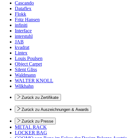
Cascando
Dataflex
Flokk
Fritz Hansen
infiniti
Interface
interstuhl
JAB
kvadrat
Lintex
Louis Poulsen
Object Carpet
Silent Gliss
Waldmann
WALTER KNOLL
Wilkhahn
Zurück zu Zertifikate
Zurück zu Auszeichnungen & Awards
Zurück zu Presse
METAL RACK
LOCKER BAG