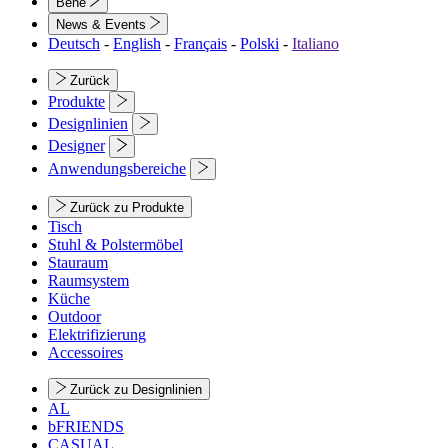
Bene
News & Events
Deutsch
-
English
-
Français
-
Polski
-
Italiano
Zurück
Produkte
Designlinien
Designer
Anwendungsbereiche
Zurück zu Produkte
Tisch
Stuhl & Polstermöbel
Stauraum
Raumsystem
Küche
Outdoor
Elektrifizierung
Accessoires
Zurück zu Designlinien
AL
bFRIENDS
CASUAL