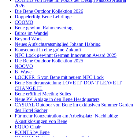
COOMO von Bene im Fokus der Design Palazzo Austria
2026
Die Bene Outdoor Kollektion 2026
Doppelerfolg Bene Lehrlinge
COOMO
Bene gewinnt Rahmenvertrag
Büros im Wandel
Beyond Work
Neues Aufsichtsratsmitglied Johann Habring
Konsequent in eine grüne Zukunft
NFC Lock gewinnt German Innovation Award 2025
Die Bene Outdoor Kollektion 2025
NOOVO
B_Wave
LOCKER_S von Bene mit neuem NFC Lock
Bene Sonderausstellung LOVE IT. DON'T LEAVE IT.
CHANGE IT.
Bene eröffnet Meeting Suites
Neue PV-Anlage in den Bene Headquarters
CASUAL Outdoor von Bene im exklusiven Summer Garden
des Hotel Sacher
Für mehr Konzentration am Arbeitsplatz: Nachhaltige
Akustiklösungen von Bene
EQUO Chair
POINTS by Bene