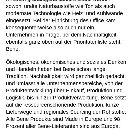
sowohl uralte Naturbaustoffe wie Ton als auch
Kasachstan
(KZ)
modernste Technologie wie Heiz- und Kühlwände
Kenia
(KE)
eingesetzt. Bei der Einrichtung des Office kam
Kroatien
(HR)
konsequenterweise also auch nur ein
Kuwait
(KW)
Unternehmen in Frage, bei dem Nachhaltigkeit
Lettland
ebenfalls ganz oben auf der Prioritätenliste steht:
(LV)
Bene.
Liechtenstein
(LI)
Litauen
(LT)
Ökologisches, ökonomisches und soziales Denken
Luxemburg
(LU)
und Handeln haben bei Bene schon lange
Malaysia
Tradition. Nachhaltigkeit wird ganzheitlich gedacht
(MY)
und umfasst alle Unternehmensbereiche, von der
Marokko
(MA)
Produktentwicklung über Einkauf, Produktion und
Mauretanien
(MR)
Logistik, bis hin zur Produktverwertung. Bene setzt
Neuseeland
(NZ)
auf die ressourcenschonende Produktion, kurze
Niederlande
(NL)
Lieferwege und regionales Sourcing der Rohstoffe.
Nigeria
Alle Bene Produkte sind Made in Europe und 98
(NG)
Prozent aller Bene-Lieferanten sind aus Europa.
Nordirland (UK)
(GB)