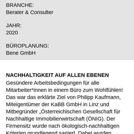
Finnland
(FI)
BRANCHE:
Frankreich
(FR)
Berater & Consulter
Ghana
(GH)
JAHR:
Griechenland
(GR)
2020
Großbritannien
(GB)
Guinea
BÜROPLANUNG:
(GN)
Bene GmbH
Hongkong
(HK)
Indien
(IN)
Indonesien
(ID)
NACHHALTIGKEIT AUF ALLEN EBENEN
Iran
(IR)
Gesündere Arbeitsbedingungen für alle
Irland
(IE)
Mitarbeiter*innen in einem Büro zum Wohlfühlen!
Das war das erklärte Ziel von Philipp Kaufmann,
Israel
(IL)
Miteigentümer der KaBB GmbH in Linz und
Italien
(IT)
Mitbegründer „Österreichischen Gesellschaft für
Japan
(JP)
Nachhaltige Immobilienwirtschaft (ÖNIG). Der
Jordanien
(JO)
Firmensitz wurde nach ökologisch-nachhaltigen
Kanada
Kriterien grundlegend saniert. Dabei wurden
(CA)