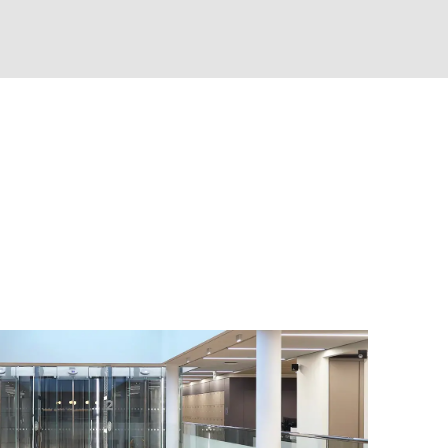
MARKT
t der Welt
()