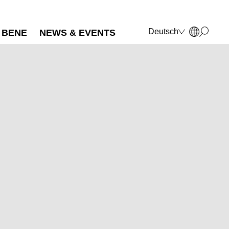
Deutsch
BENE
NEWS & EVENTS
English
Français
Polski
Italiano