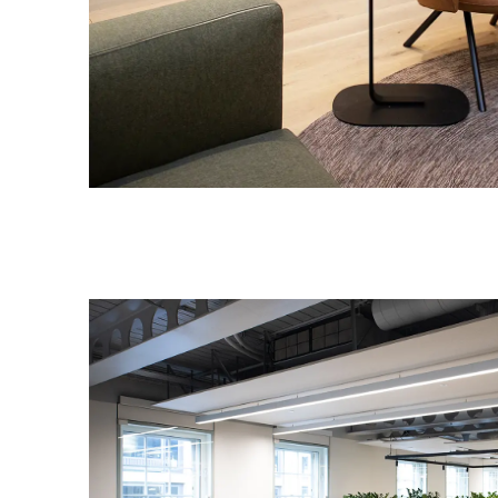
Indonesien
(ID)
Iran
(IR)
Irland
(IE)
Israel
(IL)
Italien
(IT)
Japan
(JP)
Ägypten
(EG)
Österreich
(AT)