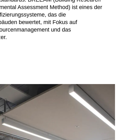
mental Assessment Method) ist eines der
hechische Republik
(CZ)
fizierungssysteme, das die
nesien
(TN)
bäuden bewertet, mit Fokus auf
raine
(UA)
ssourcenmanagement und das
garn
(HU)
er.
einigte Arabische Emirate
)
ißrussland
(BY)