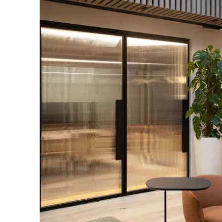
Australien
(AU)
Bahrain
(BH)
Belgien
(BE)
Bulgarien
(BG)
China
(CN)
Deutschland
(DE)
Dänemark
(DK)
Elfenbeinküste
(CI)
Finnland
(FI)
Frankreich
(FR)
Ghana
(GH)
Griechenland
(GR)
Großbritannien
(GB)
Guinea
(GN)
Hongkong
(HK)
Indien
(IN)