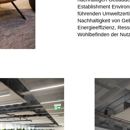
Establishment Environ
Norwegen
Tsc
(NO)
führenden Umweltzerti
Oman
Tu
(OM)
Nachhaltigkeit von Ge
Philippinen
Uk
(PH)
Energieeffizienz, Re
Polen
Un
(PL)
Wohlbefinden der Nutz
Portugal
Ver
(PT)
(AE
Qatar
(QA)
We