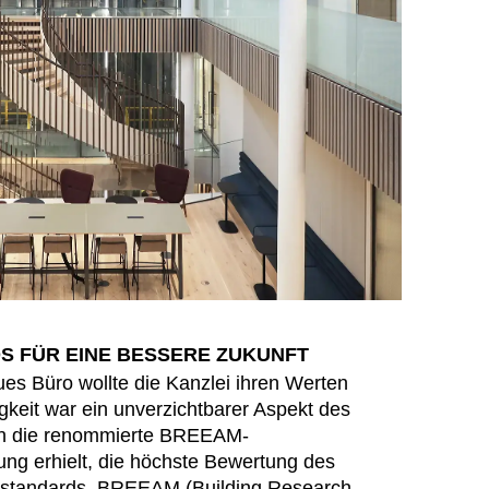
mänien
(RO)
ssland
(RU)
udi-Arabien
(SA)
hweden
(SE)
hweiz
(CH)
negal
(SN)
rbien
(RS)
ngapur
(SG)
owakei
(SK)
owenien
(SI)
anien
(ES)
S FÜR EINE BESSERE ZUKUNFT
afrika
(ZA)
es Büro wollte die Kanzlei ihren Werten
dkorea
(KR)
igkeit war ein unverzichtbarer Aspekt des
iwan
(TW)
ich die renommierte BREEAM-
nsania
(TZ)
rung erhielt, die höchste Bewertung des
ailand
standards. BREEAM (Building Research
(TH)