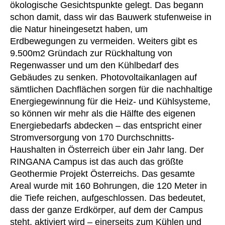
ökologische Gesichtspunkte gelegt. Das begann
Norwegen
(NO)
schon damit, dass wir das Bauwerk stufenweise in
Oman
(OM)
die Natur hineingesetzt haben, um
Philippinen
(PH)
Erdbewegungen zu vermeiden. Weiters gibt es
Polen
(PL)
9.500m2 Gründach zur Rückhaltung von
Portugal
(PT)
Regenwasser und um den Kühlbedarf des
Gebäudes zu senken. Photovoltaikanlagen auf
Qatar
(QA)
sämtlichen Dachflächen sorgen für die nachhaltige
Rest der Welt
()
Energiegewinnung für die Heiz- und Kühlsysteme,
Rumänien
(RO)
so können wir mehr als die Hälfte des eigenen
Russland
(RU)
Energiebedarfs abdecken – das entspricht einer
Saudi-Arabien
Stromversorgung von 170 Durchschnitts-
(SA)
Haushalten in Österreich über ein Jahr lang. Der
Schweden
(SE)
RINGANA Campus ist das auch das größte
Schweiz
(CH)
Geothermie Projekt Österreichs. Das gesamte
Senegal
(SN)
Areal wurde mit 160 Bohrungen, die 120 Meter in
Serbien
(RS)
die Tiefe reichen, aufgeschlossen. Das bedeutet,
Singapur
dass der ganze Erdkörper, auf dem der Campus
(SG)
steht, aktiviert wird – einerseits zum Kühlen und
Slowakei
(SK)