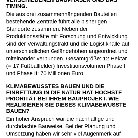
TIMING.
Kasachstan
(KZ)
Die aus drei zusammenhängenden Bauteilen
Kenia
(KE)
bestehende Zentrale führt alle bisherigen
Kroatien
(HR)
Standorte zusammen: Neben der
Kuwait
(KW)
Produktionsstätte mit Forschung und Entwicklung
Lettland
sind der Verwaltungstrakt und die Logistikhalle auf
(LV)
unterschiedlichen Geländehöhen angeordnet und
Liechtenstein
(LI)
miteinander verbunden. Gesamtgröße: 12 Hektar
Litauen
(LT)
(= 17 Fußballfelder) Investitionsvolumen Phase I
Luxemburg
(LU)
und Phase II: 70 Millionen Euro.
Malaysia
(MY)
KLIMABEWUSSTES BAUEN UND DIE
Marokko
(MA)
EINBETTUNG IN DIE NATUR HAT HÖCHSTE
Mauretanien
(MR)
PRIORITÄT BEI IHREM BAUPROJEKT. WIE
REALISIEREN SIE DIESES KLIMABEWUSSTE
Neuseeland
(NZ)
BAUEN?
Niederlande
(NL)
Ein hoher Anspruch war die nachhaltige und
Nigeria
(NG)
durchdachte Bauweise. Bei der Planung und
Nordirland (UK)
(GB)
Umsetzung haben wir sehr viel Augenmerk auf