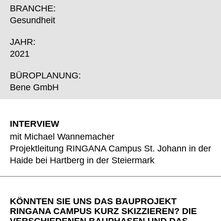
Finnland
(FI)
BRANCHE:
Frankreich
(FR)
Gesundheit
Ghana
(GH)
JAHR:
Griechenland
(GR)
2021
Großbritannien
(GB)
Guinea
BÜROPLANUNG:
(GN)
Bene GmbH
Hongkong
(HK)
Indien
(IN)
Indonesien
(ID)
INTERVIEW
Iran
(IR)
mit Michael Wannemacher
Irland
(IE)
Projektleitung RINGANA Campus St. Johann in der
Haide bei Hartberg in der Steiermark
Israel
(IL)
Italien
(IT)
Japan
(JP)
KÖNNTEN SIE UNS DAS BAUPROJEKT
Jordanien
(JO)
RINGANA CAMPUS KURZ SKIZZIEREN? DIE
Kanada
(CA)
VERSCHIEDENEN BAUPHASEN UND DAS