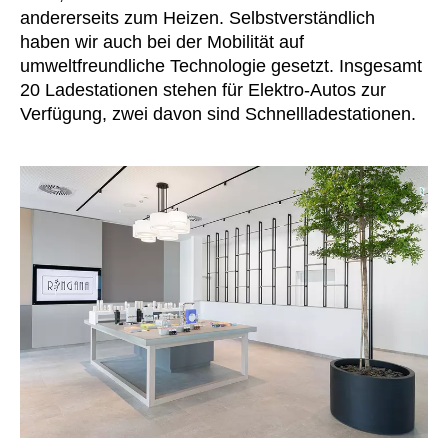
andererseits zum Heizen. Selbstverständlich
Slowenien
(SI)
haben wir auch bei der Mobilität auf
Spanien
(ES)
umweltfreundliche Technologie gesetzt. Insgesamt
Südafrika
(ZA)
20 Ladestationen stehen für Elektro-Autos zur
Südkorea
Verfügung, zwei davon sind Schnellladestationen.
(KR)
Taiwan
(TW)
Tansania
(TZ)
Thailand
(TH)
Tschechische Republik
(CZ)
Tunesien
(TN)
Ukraine
(UA)
Ungarn
(HU)
Vereinigte Arabische Emirate
(AE)
Weißrussland
(BY)
Ägypten
(EG)
Österreich
(AT)