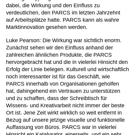
dabei, die Wirkung und den Einfluss zu
Kasachstan
(KZ)
verdeutlichen, den PARCS im letzten Jahrzehnt
Kenia
(KE)
auf Arbeitsplätze hatte. PARCS kann als wahre
Kroatien
(HR)
Marktinnovation gesehen werden.
Kuwait
(KW)
Luke Pearson: Die Wirkung war sichtlich enorm.
Lettland
(LV)
Zunächst sehen wir den Einfluss anhand der
Liechtenstein
(LI)
zahlreichen ähnlichen Produkte, die PARCS
Litauen
(LT)
hervorgebracht hat und die in vielerlei Hinsicht den
Luxemburg
(LU)
Erfolg der Linie belegen. Kulturell und wirtschaftlich
noch interessanter ist für das Geschäft, wie
Malaysia
(MY)
PARCS innerhalb von Organisationen geholfen
Marokko
(MA)
hat, dahingehend ein Vertrauen zu unterstützen
Mauretanien
(MR)
und zu schaffen, dass der Schreibtisch für
Neuseeland
(NZ)
Wissens- und Kreativarbeit nicht immer der beste
Niederlande
Ort ist. Jene Zeit wirkt wirklich so weit entfernt in
(NL)
Bezug auf unsere jetzige visuelle und funktionelle
Nigeria
(NG)
Auffassung von Büros. PARCS war in vielerlei
Nordirland (UK)
(GB)
Hinsicht ein Katalysator, einerseits, und ein sehr