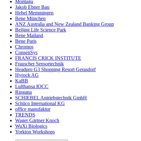
Montagu
Jakob Ebner Bau
Hebel Memmingen
Bene München
ANZ Australia and New Zealand Banking Group
Beijing Life Science Park
Bene Mailand
Bene Paris
Chromos
ConsenSys
FRANCIS CRICK INSTITUTE
Frauscher Sensortechnik
Headpro G3 Shopping Resort Gerasdorf
Hyrock AG
KaBB
Lufthansa IOCC
Ringana
SCHIEBEL Antriebstechnik GmbH
Schüco International KG
office manufaktur
TRENDS
Wager Gärtner Knoch
WuXi Biologics
Yorkton Workshops