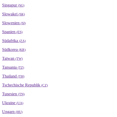
Singapur
(SG)
Slowakei
(SK)
Slowenien
(SI)
Spanien
(ES)
Südafrika
(ZA)
Südkorea
(KR)
Taiwan
(TW)
Tansania
(TZ)
Thailand
(TH)
Tschechische Republik
(CZ)
Tunesien
(TN)
Ukraine
(UA)
Ungarn
(HU)