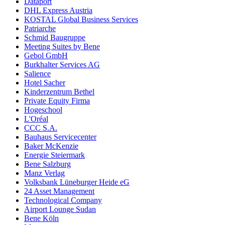
Dataport
DHL Express Austria
KOSTAL Global Business Services
Patriarche
Schmid Baugruppe
Meeting Suites by Bene
Gebol GmbH
Burkhalter Services AG
Salience
Hotel Sacher
Kinderzentrum Bethel
Private Equity Firma
Hogeschool
L'Oréal
CCC S.A.
Bauhaus Servicecenter
Baker McKenzie
Energie Steiermark
Bene Salzburg
Manz Verlag
Volksbank Lüneburger Heide eG
24 Asset Management
Technological Company
Airport Lounge Sudan
Bene Köln