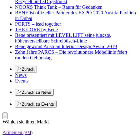
Recycelt und 3D-gedruckt
NOOXS Think Tank – Raum für Gedanken
BENE ist offizieller Partner des EXPO 2020 Austria Pavilion
in Dubai
PORTS – lead together
THE CORE by Bene
Bene präsentiert mit LEVEL LIFT seine jüngste,
höhenverstellbare Schreibtisch-Linie
Bene gewinnt Austrian Interior Design Award 2019
Zehn Jahre PARCS – Die revolutionäre Möbellinie feiert
runden Geburtstag
Zurück
News
Events
Zurück zu News
Zurück zu Events
Wählen sie ihren Markt
Armenien
(AM)