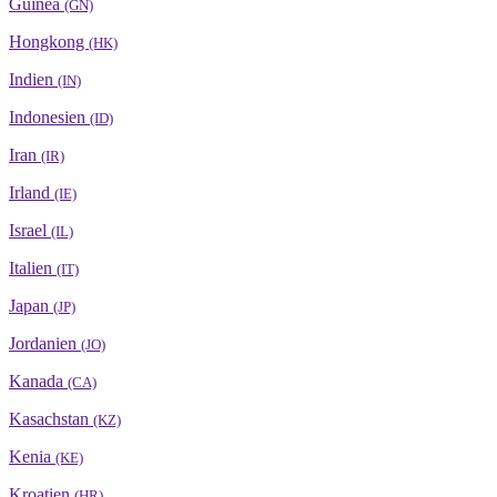
Guinea
(GN)
Hongkong
(HK)
Indien
(IN)
Indonesien
(ID)
Iran
(IR)
Irland
(IE)
Israel
(IL)
Italien
(IT)
Japan
(JP)
Jordanien
(JO)
Kanada
(CA)
Kasachstan
(KZ)
Kenia
(KE)
Kroatien
(HR)