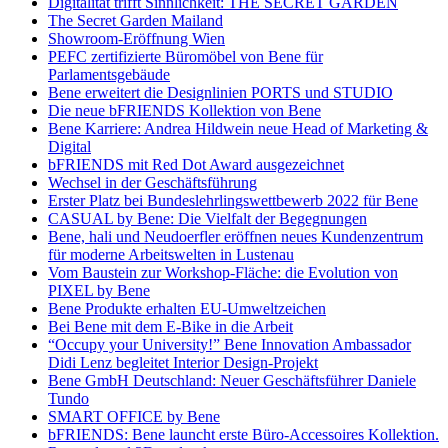
Digitalität trifft Sinnlichkeit: THE SECRET GARDEN
The Secret Garden Mailand
Showroom-Eröffnung Wien
PEFC zertifizierte Büromöbel von Bene für
Parlamentsgebäude
Bene erweitert die Designlinien PORTS und STUDIO
Die neue bFRIENDS Kollektion von Bene
Bene Karriere: Andrea Hildwein neue Head of Marketing &
Digital
bFRIENDS mit Red Dot Award ausgezeichnet
Wechsel in der Geschäftsführung
Erster Platz bei Bundeslehrlingswettbewerb 2022 für Bene
CASUAL by Bene: Die Vielfalt der Begegnungen
Bene, hali und Neudoerfler eröffnen neues Kundenzentrum
für moderne Arbeitswelten in Lustenau
Vom Baustein zur Workshop-Fläche: die Evolution von
PIXEL by Bene
Bene Produkte erhalten EU-Umweltzeichen
Bei Bene mit dem E-Bike in die Arbeit
“Occupy your University!” Bene Innovation Ambassador
Didi Lenz begleitet Interior Design-Projekt
Bene GmbH Deutschland: Neuer Geschäftsführer Daniele
Tundo
SMART OFFICE by Bene
bFRIENDS: Bene launcht erste Büro-Accessoires Kollektion.