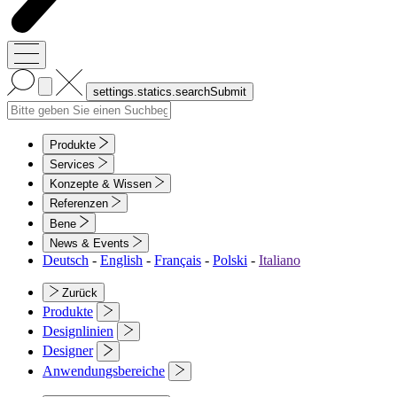
Produkte
Services
Konzepte & Wissen
Referenzen
Bene
News & Events
Deutsch
-
English
-
Français
-
Polski
-
Italiano
Zurück
Produkte
Designlinien
Designer
Anwendungsbereiche