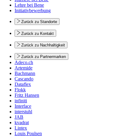
Lehre bei Bene
Initiativbewerbung
Zurück zu Standorte
Zurück zu Kontakt
Zurück zu Nachhaltigkeit
Zurück zu Partnermarken
Adeco.ch
Artemide
Bachmann
Cascando
Dataflex
Flokk
Fritz Hansen
infiniti
Interface
interstuhl
JAB
kvadrat
Lintex
Louis Poulsen