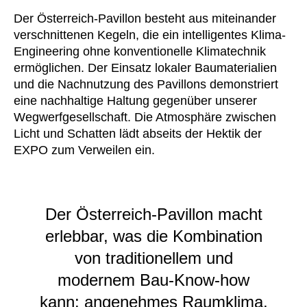
Slowenien
Der Österreich-Pavillon besteht aus miteinander
(SI)
verschnittenen Kegeln, die ein intelligentes Klima-
Spanien
(ES)
Engineering ohne konventionelle Klimatechnik
Südafrika
(ZA)
ermöglichen. Der Einsatz lokaler Baumaterialien
Südkorea
(KR)
und die Nachnutzung des Pavillons demonstriert
Taiwan
(TW)
eine nachhaltige Haltung gegenüber unserer
Wegwerfgesellschaft. Die Atmosphäre zwischen
Tansania
(TZ)
Licht und Schatten lädt abseits der Hektik der
Thailand
(TH)
EXPO zum Verweilen ein.
Tschechische Republik
(CZ)
Tunesien
(TN)
Ukraine
(UA)
Der Österreich-Pavillon macht
Ungarn
(HU)
erlebbar, was die Kombination
Vereinigte Arabische Emirate
(AE)
von traditionellem und
Weißrussland
(BY)
Ägypten
modernem Bau-Know-how
(EG)
Österreich
(AT)
kann: angenehmes Raumklima,