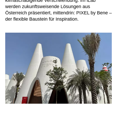
klimaschädigende Verschwendung. Im iLab
Norwegen
(NO)
werden zukunftsweisende Lösungen aus
Oman
(OM)
Österreich präsentiert, mittendrin: PIXEL by Bene –
Philippinen
(PH)
der flexible Baustein für Inspiration.
Polen
(PL)
Portugal
(PT)
Qatar
(QA)
Rest der Welt
()
Rumänien
(RO)
Russland
(RU)
Saudi-Arabien
(SA)
Schweden
(SE)
Schweiz
(CH)
Senegal
(SN)
Serbien
(RS)
Singapur
(SG)
Slowakei
(SK)