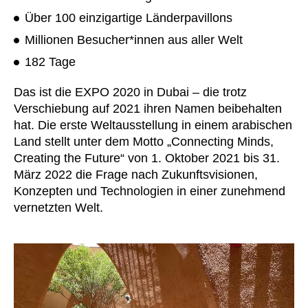
Finnland
(FI)
Über 100 einzigartige Länderpavillons
Frankreich
(FR)
Millionen Besucher*innen aus aller Welt
Ghana
(GH)
182 Tage
Griechenland
(GR)
Großbritannien
(GB)
Das ist die EXPO 2020 in Dubai – die trotz
Guinea
(GN)
Verschiebung auf 2021 ihren Namen beibehalten
Hongkong
hat. Die erste Weltausstellung in einem arabischen
(HK)
Land stellt unter dem Motto „Connecting Minds,
Indien
(IN)
Creating the Future“ von 1. Oktober 2021 bis 31.
Indonesien
(ID)
März 2022 die Frage nach Zukunftsvisionen,
Iran
(IR)
Konzepten und Technologien in einer zunehmend
Irland
(IE)
vernetzten Welt.
Israel
(IL)
Italien
(IT)
Japan
(JP)
Jordanien
(JO)
Kanada
(CA)