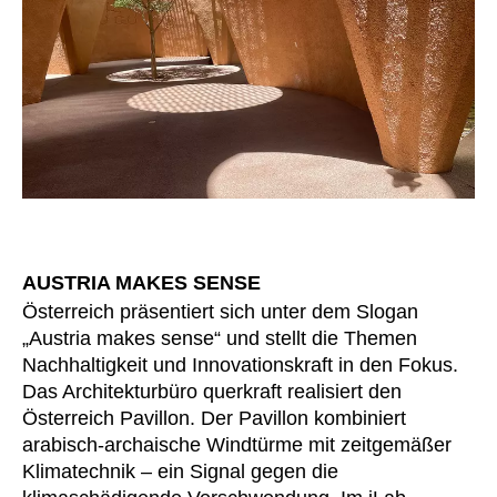
Kasachstan
(KZ)
Kenia
(KE)
Kroatien
(HR)
Kuwait
(KW)
Lettland
(LV)
Liechtenstein
(LI)
Litauen
(LT)
Luxemburg
(LU)
AUSTRIA MAKES SENSE
Malaysia
(MY)
Österreich präsentiert sich unter dem Slogan
Marokko
(MA)
„Austria makes sense“ und stellt die Themen
Mauretanien
(MR)
Nachhaltigkeit und Innovationskraft in den Fokus.
Neuseeland
(NZ)
Das Architekturbüro querkraft realisiert den
Niederlande
(NL)
Österreich Pavillon. Der Pavillon kombiniert
Nigeria
arabisch-archaische Windtürme mit zeitgemäßer
(NG)
Klimatechnik – ein Signal gegen die
Nordirland (UK)
(GB)