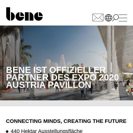
WÄHLEN SIE IHREN
MARKT
Armenien
(AM)
Australien
(AU)
BENE IST OFFIZIELLER
Bahrain
PARTNER DES EXPO 2020
(BH)
AUSTRIA PAVILLON
Belgien
(BE)
Bulgarien
(BG)
China
(CN)
Deutschland
(DE)
Dänemark
(DK)
CONNECTING MINDS, CREATING THE FUTURE
Elfenbeinküste
(CI)
440 Hektar Ausstellungsfläche