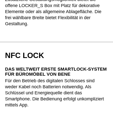
offene LOCKER_S Box mit Platz für dekorative
Slowenien
(SI)
Elemente oder als allgemeine Ablagefläche. Die
Spanien
(ES)
frei wählbare Breite bietet Flexibilität in der
Südafrika
(ZA)
Gestaltung.
Südkorea
(KR)
Taiwan
(TW)
Tansania
(TZ)
Thailand
(TH)
NFC LOCK
Tschechische Republik
(CZ)
Tunesien
(TN)
DAS WELTWEIT ERSTE SMARTLOCK-SYSTEM
Ukraine
(UA)
FÜR BÜROMÖBEL VON BENE
Ungarn
(HU)
Für den Betrieb des digitalen Schlosses sind
weder Kabel noch Batterien notwendig. Als
Vereinigte Arabische Emirate
(AE)
Schlüssel und Energiequelle dient das
Weißrussland
(BY)
Smartphone. Die Bedienung erfolgt unkompliziert
Ägypten
(EG)
mittels App.
Österreich
(AT)