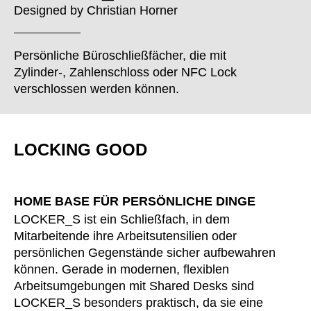
Finnland
(FI)
Designed by
Christian Horner
Frankreich
(FR)
Ghana
(GH)
Persönliche Büroschließfächer, die mit
Griechenland
(GR)
Zylinder-, Zahlenschloss oder NFC Lock
Großbritannien
(GB)
verschlossen werden können.
Guinea
(GN)
Hongkong
(HK)
Indien
LOCKING GOOD
(IN)
Indonesien
(ID)
Iran
(IR)
HOME BASE FÜR PERSÖNLICHE DINGE
Irland
(IE)
LOCKER_S ist ein Schließfach, in dem
Israel
(IL)
Mitarbeitende ihre Arbeitsutensilien oder
Italien
(IT)
persönlichen Gegenstände sicher aufbewahren
Japan
(JP)
können. Gerade in modernen, flexiblen
Arbeitsumgebungen mit Shared Desks sind
Jordanien
(JO)
LOCKER_S besonders praktisch, da sie eine
Kanada
(CA)