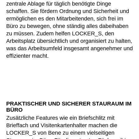
zentrale Ablage für täglich benötigte Dinge
Kasachstan
(KZ)
schaffen. Sie fördern Ordnung und Sicherheit und
Kenia
(KE)
ermöglichen es den Mitarbeitenden, sich frei im
Kroatien
Büro zu bewegen, ohne ständig alles dabeihaben
(HR)
zu müssen. Zudem helfen LOCKER_S, den
Kuwait
(KW)
Arbeitsplatz übersichtlich und organisiert zu halten,
Lettland
(LV)
was das Arbeitsumfeld insgesamt angenehmer und
Liechtenstein
(LI)
effizienter macht.
Litauen
(LT)
Luxemburg
(LU)
Malaysia
(MY)
Marokko
(MA)
Mauretanien
(MR)
PRAKTISCHER UND SICHERER STAURAUM IM
Neuseeland
(NZ)
BÜRO
Niederlande
(NL)
Zusätzliche Features wie ein Briefschlitz mit
Nigeria
(NG)
Brieffach und Visitenkartenhalter machen die
LOCKER_S von Bene zu einem vielseitigen
Nordirland (UK)
(GB)