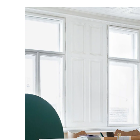
Australien
(AU)
Bahrain
(BH)
Belgien
(BE)
Bulgarien
(BG)
China
(CN)
Deutschland
(DE)
Dänemark
(DK)
Elfenbeinküste
(CI)
Finnland
(FI)
Frankreich
(FR)
Ghana
(GH)
Griechenland
(GR)
Großbritannien
(GB)
Guinea
(GN)
Hongkong
(HK)
Indien
(IN)