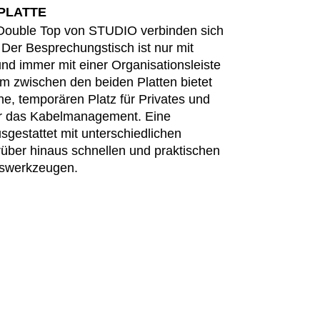
PLATTE
hechische Republik
(CZ)
 Double Top von STUDIO verbinden sich
nesien
(TN)
 Der Besprechungstisch ist nur mit
raine
(UA)
und immer mit einer Organisationsleiste
garn
(HU)
m zwischen den beiden Platten bietet
he, temporären Platz für Privates und
einigte Arabische Emirate
ür das Kabelmanagement. Eine
)
usgestattet mit unterschiedlichen
ißrussland
(BY)
rüber hinaus schnellen und praktischen
tswerkzeugen.