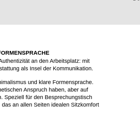
 FORMENSPRACHE
hentizität an den Arbeitsplatz: mit
stattung als Insel der Kommunikation.
nimalismus und klare Formensprache.
thetischen Anspruch haben, aber auf
EN SIE IHREN 
en. Speziell für den Besprechungstisch
 das an allen Seiten idealen Sitzkomfort
Jordanien
Res
(JO)