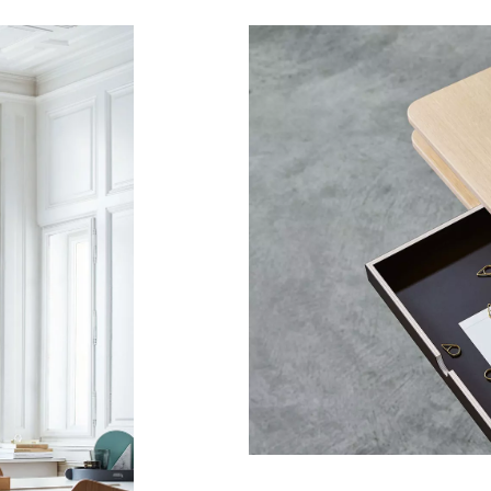
Kanada
Ru
(CA)
Kasachstan
Ru
(KZ)
Kenia
Sa
(KE)
Kroatien
Sc
(HR)
Kuwait
Sc
(KW)
Lettland
Se
(LV)
Liechtenstein
Se
(LI)
Litauen
Si
(LT)
Luxemburg
Sl
(LU)
Malaysia
Sl
(MY)
Marokko
Sp
(MA)
Mauretanien
Süd
(MR)
Neuseeland
Sü
(NZ)
Niederlande
Ta
(NL)
Nigeria
Ta
(NG)
Nordirland (UK)
Th
(GB)