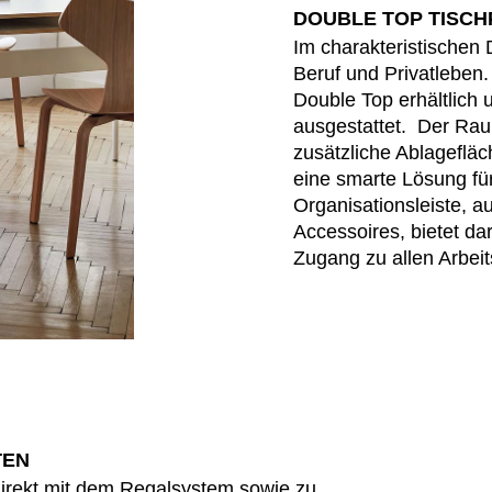
DOUBLE TOP TISCH
Norwegen
Tsc
(NO)
Im charakteristischen
Oman
Tu
(OM)
Beruf und Privatleben.
Philippinen
Uk
(PH)
Double Top erhältlich 
Polen
Un
(PL)
ausgestattet. Der Rau
zusätzliche Ablagefläc
Portugal
Ver
(PT)
eine smarte Lösung f
(AE
Qatar
(QA)
Organisationsleiste, a
We
Accessoires, bietet da
Zugang zu allen Arbei
TEN
rekt mit dem Regalsystem sowie zu