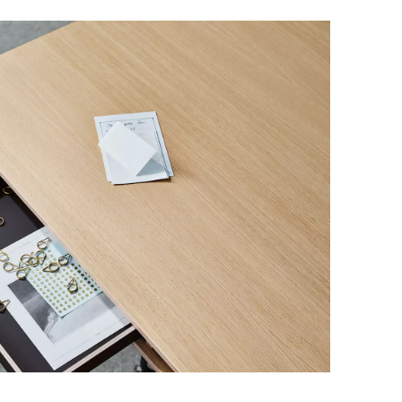
mänien
(RO)
ssland
(RU)
udi-Arabien
(SA)
hweden
(SE)
hweiz
(CH)
negal
(SN)
rbien
(RS)
ngapur
(SG)
owakei
(SK)
owenien
(SI)
anien
(ES)
afrika
(ZA)
dkorea
(KR)
iwan
(TW)
nsania
(TZ)
ailand
(TH)