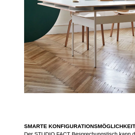
Indonesien
(ID)
Iran
(IR)
Irland
(IE)
Israel
(IL)
Italien
(IT)
Japan
(JP)
Ägypten
(EG)
Österreich
(AT)
SMARTE KONFIGURATIONSMÖGLICHKEI
Der STUDIO FACT Besprechungstisch kann di