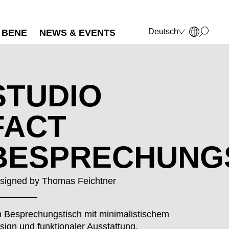
Deutsch
BENE
NEWS & EVENTS
English
Français
Polski
Italiano
STUDIO
FACT
BESPRECHUNG
signed by
Thomas Feichtner
n Besprechungstisch mit minimalistischem
sign und funktionaler Ausstattung.