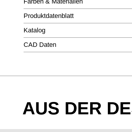
Farben & Materialien
Produktdatenblatt
FENIX - FENIX
Katalog
STUDIO
CAD Daten
STUDIO BY BENE
STUDIO FACT BESPRECHUNGTISCH
Fenix weiß
Schwarz fenix
PULVERBESCHICHTETE OBERFLÄCHE - 
AUS DER DE
Jadegrün