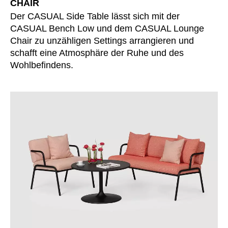
CHAIR
Finnland
(FI)
Der CASUAL Side Table lässt sich mit der
Frankreich
(FR)
CASUAL Bench Low und dem CASUAL Lounge
Ghana
(GH)
Chair zu unzähligen Settings arrangieren und
Griechenland
(GR)
schafft eine Atmosphäre der Ruhe und des
Großbritannien
(GB)
Wohlbefindens.
Guinea
(GN)
Hongkong
(HK)
Indien
(IN)
Indonesien
(ID)
Iran
(IR)
Irland
(IE)
Israel
(IL)
Italien
(IT)
Japan
(JP)
Jordanien
(JO)
Kanada
(CA)