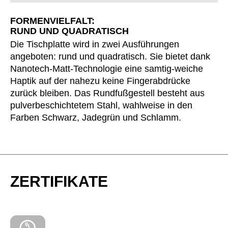
Kasachstan
(KZ)
FORMENVIELFALT:
Kenia
(KE)
RUND UND QUADRATISCH
Kroatien
(HR)
Die Tischplatte wird in zwei Ausführungen
Kuwait
angeboten: rund und quadratisch. Sie bietet dank
(KW)
Nanotech-Matt-Technologie eine samtig-weiche
Lettland
(LV)
Haptik auf der nahezu keine Fingerabdrücke
Liechtenstein
(LI)
zurück bleiben. Das Rundfußgestell besteht aus
Litauen
(LT)
pulverbeschichtetem Stahl, wahlweise in den
Luxemburg
(LU)
Farben Schwarz, Jadegrün und Schlamm.
Malaysia
(MY)
Marokko
(MA)
Mauretanien
(MR)
Neuseeland
(NZ)
ZERTIFIKATE
Niederlande
(NL)
Nigeria
(NG)
Nordirland (UK)
(GB)