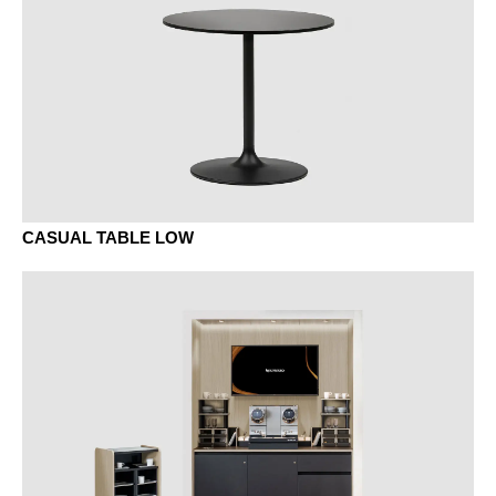
MELAMIN - MELAMIN
EZ Eiche Vicenza
MA Aluminium
MAK Ahorn Klassik
MB Basalt
CASUAL TABLE LOW
MBK Buche Klassik
MC Canvas