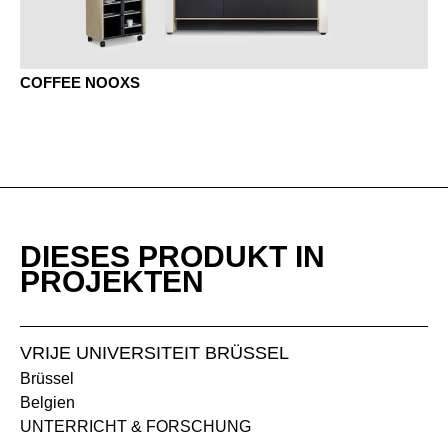
MD Urban Grau
COFFEE NOOXS
MEK Eiche Kendal
DIESES PRODUKT IN
PROJEKTEN
MH Steingrau
MJG Jadegrün
MNP Nuss Pavia
MP Platin
VRIJE UNIVERSITEIT BRÜSSEL
Brüssel
MQ Office Weiß
MS Schiefer
Belgien
UNTERRICHT & FORSCHUNG
MSW Schneeweiß
MW Weiß Grundfarben