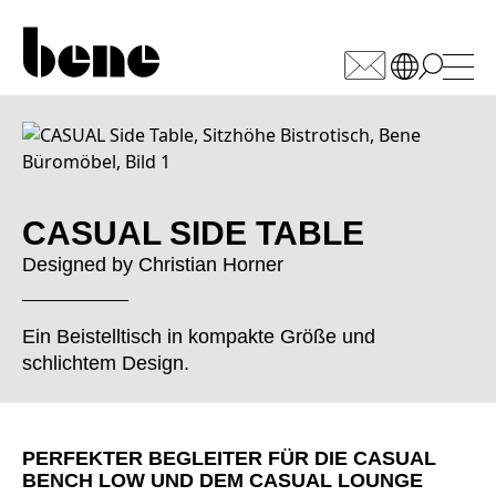
WÄHLEN SIE IHREN
MARKT
Armenien
(AM)
CASUAL SIDE TABLE
Australien
(AU)
Designed by
Christian Horner
Bahrain
(BH)
Belgien
(BE)
Ein Beistelltisch in kompakte Größe und
Bulgarien
(BG)
schlichtem Design.
China
(CN)
Deutschland
(DE)
Dänemark
(DK)
PERFEKTER BEGLEITER FÜR DIE CASUAL
Elfenbeinküste
(CI)
BENCH LOW UND DEM CASUAL LOUNGE