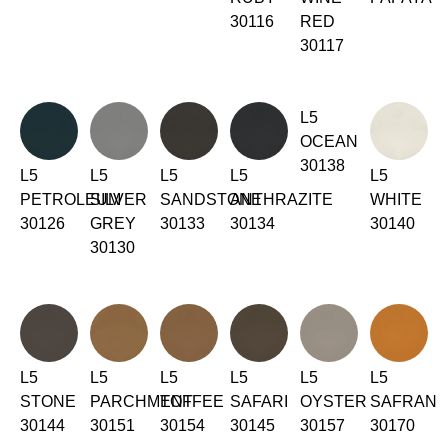
Kasachstan
30116
RED
(KZ)
30117
Kenia
(KE)
Kroatien
(HR)
Kuwait
(KW)
L5
Lettland
(LV)
OCEAN
30138
Liechtenstein
(LI)
L5
L5
L5
L5
L5
Litauen
(LT)
PETROLEUM
SILVER
SANDSTONE
ANTHRAZITE
WHITE
30126
GREY
30133
30134
30140
Luxemburg
(LU)
30130
Malaysia
(MY)
Marokko
(MA)
Mauretanien
(MR)
Neuseeland
(NZ)
Niederlande
(NL)
L5
L5
L5
L5
L5
L5
Nigeria
STONE
PARCHMENT
(NG)
TOFFEE
SAFARI
OYSTER
SAFRAN
30144
30151
30154
30145
30157
30170
Nordirland (UK)
(GB)