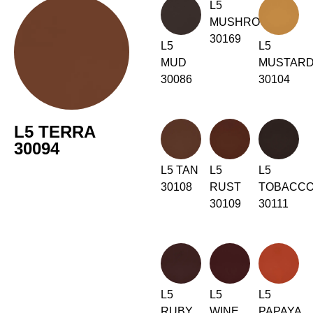
Finnland
L5
(FI)
MUSHROOM
Frankreich
(FR)
30169
Ghana
L5
L5
(GH)
MUD
MUSTAR
Griechenland
(GR)
30086
30104
Großbritannien
(GB)
Guinea
(GN)
Hongkong
(HK)
L5 TERRA
30094
Indien
(IN)
Indonesien
(ID)
L5 TAN
L5
L5
Iran
30108
RUST
TOBACC
(IR)
30109
30111
Irland
(IE)
Israel
(IL)
Italien
(IT)
Japan
(JP)
Jordanien
(JO)
L5
L5
L5
Kanada
(CA)
RUBY
WINE
PAPAYA